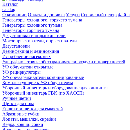
Каталог
catalog
О компании
Оплата и доставка
Услуги
Сервисный центр
Файл
Генераторы холодного, горячего тумана
Генераторы холодного тумана
Генераторы горячего тумана
Дезустановки и опрыскиватели
Мотоопрыскиватели, опрыскиватели
Дезустановки
Дезинфекция и дезинсекция
Истребление насекомых
Ультрафиолетовые обеззараживатели воздуха и поверхностей
УФ облучатели открытые
УФ рециркуляторы
УФ обеззараживатели комбинированные
Комплектующие к УФ облучателям
Уборочный инвентарь и оборудование для клининга
Уборочный инвентарь FBK (по ХАССП)
Ручные щетки
Щетки для пола
Ершики и щетки для емкостей
Абразивные губки
Лопаты, мешалки, скребки
Ведра, ковши, совки
Водосгоны, осушители