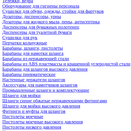
Тележки, ведра
Оборудование для гигиены персонала
Сушилки для обуви, одежды, стойки для фартуков
Дозаторы, диспенсоры, урны
Дозаторы для жидкого мыла, пены, антисептика
Диспенсеры для бумажных полотенец
Диспенсеры для туалетной бумаги
Сушилки для рук
Перчатки кольчужные
Барабаны, шланги, пистолеты
Барабаны для намотки шланга
Барабаны из нержавеющей стали
Барабаны из ABS пластмассы и крашенной углеродистой стали
Барабаны для шлангов высокого давления
Барабаны пневматические
Настенные держатели шлангов
Аксессуары для намотчиков шлангов
Промышленные шланги и комплектующие
Шланги для мойки
Шланги синие обжатые нержавеющими фитингами
Шланги для мойки высокого давления
Фитинги и муфты для шлангов
Пистолеты моечные
Пистолеты моечные высокого давления
Пистолеты низкого давления