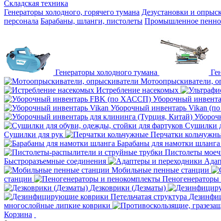
Складская техника
Генераторы холодного, горячего тумана
Дезустановки и опрыс
персонала
Барабаны, шланги, пистолеты
Промышленное пенное
Генераторы холодного тумана
Ге
Мотоопрыскиватели, о
Истребление насекомых
Уборочный инвент
Уборочный инвентарь Vikan (п
Уборочн
Сушилки д
Сушилки для рук
Перчатки кольчужн
Барабаны для намотки шланга
Пистолеты мое
Быстроразъемные соединения
Адап
Мобильные пенные станции
станции
Пеногенераторы
Дезковрики (Дезматы)
Дезинфиц
многослойные липкие коврики
Корзина