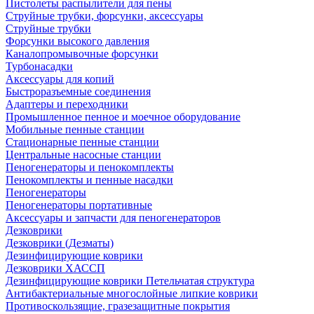
Пистолеты распылители для пены
Струйные трубки, форсунки, аксессуары
Струйные трубки
Форсунки высокого давления
Каналопромывочные форсунки
Турбонасадки
Аксессуары для копий
Быстроразъемные соединения
Адаптеры и переходники
Промышленное пенное и моечное оборудование
Мобильные пенные станции
Стационарные пенные станции
Центральные насосные станции
Пеногенераторы и пенокомплекты
Пенокомплекты и пенные насадки
Пеногенераторы
Пеногенераторы портативные
Аксессуары и запчасти для пеногенераторов
Дезковрики
Дезковрики (Дезматы)
Дезинфицирующие коврики
Дезковрики ХАССП
Дезинфицирующие коврики Петельчатая структура
Антибактериальные многослойные липкие коврики
Противоскользящие, гразезащитные покрытия