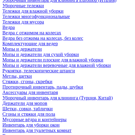
Уборочный инвентарь для клининга Euromop (Италия)
Уборочные тележки
Тележки для влажной уборки
Тележки многофункциональные
Тележки для мусора
Ведра
Ведра с отжимом на колесах
Ведра без отжима на колесах, без колес
Комплектующие для ведер
Мопы и держатели
Мопы и держатели для сухой уборки
Мопы и держатели плоские для влажной уборки
Мопы и держатели веревочные для влажной уборки
Рукоятки, телескопические штанги
Метлы, щетки
Стяжки, сгоны, скребки
Протирочный инвентарь, пады, шубки
Аксессуары для инвентаря
Уборочный инвентарь для клининга (Турция, Китай)
Держатели для мопов
Щетки, совки, таблички
Сгоны и стяжки для пола
Мусорные вёдра и контейнеры
Инвентарь для уборки окон
Инвентарь для туалетных комнат