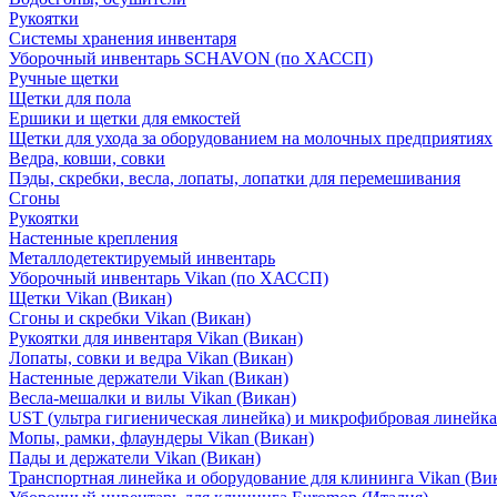
Рукоятки
Системы хранения инвентаря
Уборочный инвентарь SCHAVON (по ХАССП)
Ручные щетки
Щетки для пола
Ершики и щетки для емкостей
Щетки для ухода за оборудованием на молочных предприятиях
Ведра, ковши, совки
Пэды, скребки, весла, лопаты, лопатки для перемешивания
Сгоны
Рукоятки
Настенные крепления
Металлодетектируемый инвентарь
Уборочный инвентарь Vikan (по ХАССП)
Щетки Vikan (Викан)
Сгоны и скребки Vikan (Викан)
Рукоятки для инвентаря Vikan (Викан)
Лопаты, совки и ведра Vikan (Викан)
Настенные держатели Vikan (Викан)
Весла-мешалки и вилы Vikan (Викан)
UST (ультра гигиеническая линейка) и микрофибровая линейка
Мопы, рамки, флаундеры Vikan (Викан)
Пады и держатели Vikan (Викан)
Транспортная линейка и оборудование для клининга Vikan (Ви