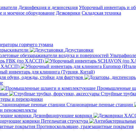
киватели
Дезинфекция и дезинсекция
Уборочный инвентарь и об
 и моечное оборудование
Дезковрики
Складская техника
нераторы горячего тумана
прыскиватели
Дезустановки
Ультрафиоле
арь FBK (по ХАССП)
о ХАССП)
ый инвентарь для клининга (Турция, Китай)
ля обуви, одежды, стойки для фартуков
ые
Промышленные шл
чные
Струйные трубки
теры и переходники
Стационарные пенные станции
 и пенокомплекты
Дезинфицирующие коврики
ирующие коврики Петельчатая структура
Противоскользящие, гразезащитные покрытия