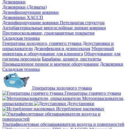
Дезковрики
Дезковрики (Дезматы)
Дезинфицирующие коврики
Дезковрики ХАССП
Дезинфицирующие коврики Петельчатая структура
Антибактериальные многослойные липкие коврики
Противоскользящие, гразезащитные покрытия
Складская техника
Генераторы холодного, горячего тумана
Дезустановки и
опрыскиватели
Дезинфекция и дезинсекция
Уборочный
инвентарь и оборудование для клининга
Оборудование для
гигиены персонала
Барабаны, шланги, пистолеты
Промышленное пенное и моечное оборудование
Дезковрики
Складская техника
Генераторы холодного тумана
Генераторы горячего тумана
Мотоопрыскиватели,
опрыскиватели
Дезустановки
Истребление насекомых
Ультрафиолетовые обеззараживатели воздуха и поверхностей