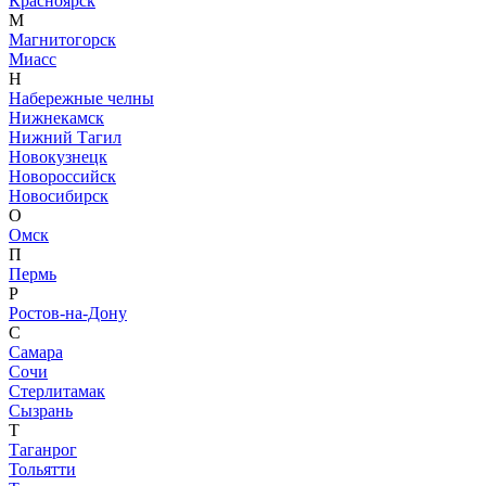
Красноярск
М
Магнитогорск
Миасс
Н
Набережные челны
Нижнекамск
Нижний Тагил
Новокузнецк
Новороссийск
Новосибирск
О
Омск
П
Пермь
Р
Ростов-на-Дону
С
Самара
Сочи
Стерлитамак
Сызрань
Т
Таганрог
Тольятти