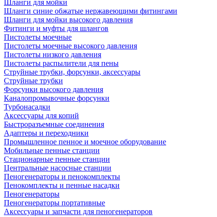
Шланги для мойки
Шланги синие обжатые нержавеющими фитингами
Шланги для мойки высокого давления
Фитинги и муфты для шлангов
Пистолеты моечные
Пистолеты моечные высокого давления
Пистолеты низкого давления
Пистолеты распылители для пены
Струйные трубки, форсунки, аксессуары
Струйные трубки
Форсунки высокого давления
Каналопромывочные форсунки
Турбонасадки
Аксессуары для копий
Быстроразъемные соединения
Адаптеры и переходники
Промышленное пенное и моечное оборудование
Мобильные пенные станции
Стационарные пенные станции
Центральные насосные станции
Пеногенераторы и пенокомплекты
Пенокомплекты и пенные насадки
Пеногенераторы
Пеногенераторы портативные
Аксессуары и запчасти для пеногенераторов