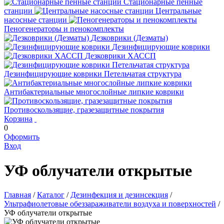
Стационарные пенные
станции
Центральные
насосные станции
Пеногенераторы и пенокомплекты
Дезковрики (Дезматы)
Дезинфицирующие коврики
Дезковрики ХАССП
Дезинфицирующие коврики Петельчатая структура
Антибактериальные многослойные липкие коврики
Противоскользящие, гразезащитные покрытия
Корзина
0
Оформить
Вход
УФ облучатели открытые
Главная
/
Каталог
/
Дезинфекция и дезинсекция
/
Ультрафиолетовые обеззараживатели воздуха и поверхностей
/
УФ облучатели открытые