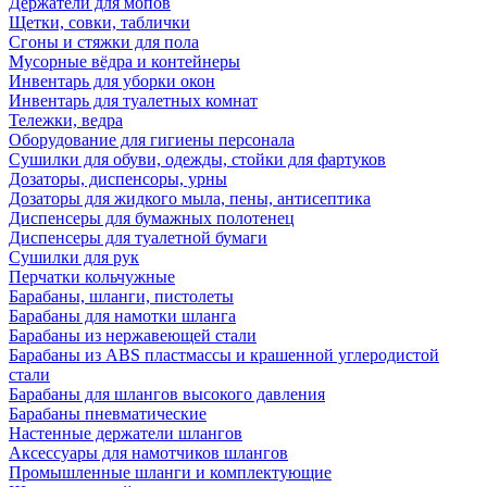
Держатели для мопов
Щетки, совки, таблички
Сгоны и стяжки для пола
Мусорные вёдра и контейнеры
Инвентарь для уборки окон
Инвентарь для туалетных комнат
Тележки, ведра
Оборудование для гигиены персонала
Сушилки для обуви, одежды, стойки для фартуков
Дозаторы, диспенсоры, урны
Дозаторы для жидкого мыла, пены, антисептика
Диспенсеры для бумажных полотенец
Диспенсеры для туалетной бумаги
Сушилки для рук
Перчатки кольчужные
Барабаны, шланги, пистолеты
Барабаны для намотки шланга
Барабаны из нержавеющей стали
Барабаны из ABS пластмассы и крашенной углеродистой
стали
Барабаны для шлангов высокого давления
Барабаны пневматические
Настенные держатели шлангов
Аксессуары для намотчиков шлангов
Промышленные шланги и комплектующие