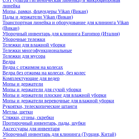
UST (ультра гигиеническая линейка) и микрофибровая
линейка
Мопы, рамки, флаундеры Vikan (Викан)
Пады и держатели Vikan (Викан)
Транспортная линейка и оборудование для клининга Vikan
(Викан)
Уборочный инвентарь для клининга Euromop (Италия)
Уборочные тележки
Тележки для влажной уборки
Тележки многофункциональные
Тележки для мусора
Ведра
Ведра с отжимом на колесах
Ведра без отжима на колесах, без колес
Комплектующие для ведер
Мопы и держатели
Мопы и держатели для сухой уборки
Мопы и держатели плоские для влажной уборки
Мопы и держатели веревочные для влажной уборки
Рукоятки, телескопические штанги
Метлы, щетки
Стяжки, сгоны, скребки
Протирочный инвентарь, пады, шубки
Аксессуары для инвентаря
Уборочный инвентарь для клининга (Турция, Китай)