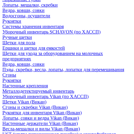
Лопаты, мешалки, скребки
Ведра, ковши, совки
Водосгоны, осушители
Рукоятки
Системы хранения инвентаря
Уборочный инвентарь SCHAVON (по ХАССП)
Ручные щетки
Щетки для пола
Ершики и щетки для емкостей
Щетки для ухода за оборудованием на молочных
предприятиях
Ведра, ковши, совки
Пэды, скребки, весла, лопаты, лопатки для перемешивания
Сгоны
Рукоятки
Настенные крепления
Металлодетектируемый инвентарь
Уборочный инвентарь Vikan (по ХАССП)
Щетки Vikan (Викан)
Сгоны и скребки Vikan (Викан)
Рукоятки для инвентаря Vikan (Викан)
Лопаты, совки и ведра Vikan (Викан)
Настенные держатели Vikan (Викан)
Весла-мешалки и вилы Vikan (Викан)