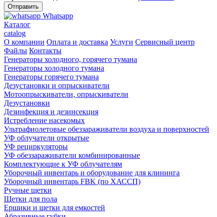
Whatsapp
Каталог
catalog
О компании
Оплата и доставка
Услуги
Сервисный центр
Файлы
Контакты
Генераторы холодного, горячего тумана
Генераторы холодного тумана
Генераторы горячего тумана
Дезустановки и опрыскиватели
Мотоопрыскиватели, опрыскиватели
Дезустановки
Дезинфекция и дезинсекция
Истребление насекомых
Ультрафиолетовые обеззараживатели воздуха и поверхностей
УФ облучатели открытые
УФ рециркуляторы
УФ обеззараживатели комбинированные
Комплектующие к УФ облучателям
Уборочный инвентарь и оборудование для клининга
Уборочный инвентарь FBK (по ХАССП)
Ручные щетки
Щетки для пола
Ершики и щетки для емкостей
Абразивные губки