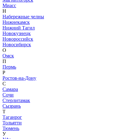
Миасс
Н
Набережные челны
Нижнекамск
Нижний Тагил
Новокузнецк
Новороссийск
Новосибирск
О
Омск
П
Пермь
Р
Ростов-на-Дону
С
Самара
Сочи
Стерлитамак
Сызрань
Т
Таганрог
Тольятти
Тюмень
У