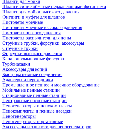
Шланги для мойки
Шланги синие обжатые нержавеющими фитингами
Шланги для мойки высокого давления
Фитинги и муфты для шлангов
Пистолеты моечные
Пистолеты моечные высокого давления
Пистолеты низкого давления
Пистолеты распылители для пены
Струйные трубки, форсунки, аксессуары
Струйные трубки
Форсунки высокого давления
Каналопромывочные форсунки
Турбонасадки
Аксессуары для копий
Быстроразъемные соединения
Адаптеры и переходники
Промышленное пенное и моечное оборудование
Мобильные пенные станции
Стационарные пенные станции
Центральные насосные станции
Пеногенераторы и пенокомплекты
Пенокомплекты и пенные насадки
Пеногенераторы
Пеногенераторы портативные
Аксессуары и запчасти для пеногенераторов