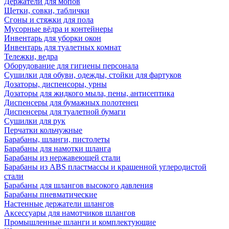
Держатели для мопов
Щетки, совки, таблички
Сгоны и стяжки для пола
Мусорные вёдра и контейнеры
Инвентарь для уборки окон
Инвентарь для туалетных комнат
Тележки, ведра
Оборудование для гигиены персонала
Сушилки для обуви, одежды, стойки для фартуков
Дозаторы, диспенсоры, урны
Дозаторы для жидкого мыла, пены, антисептика
Диспенсеры для бумажных полотенец
Диспенсеры для туалетной бумаги
Сушилки для рук
Перчатки кольчужные
Барабаны, шланги, пистолеты
Барабаны для намотки шланга
Барабаны из нержавеющей стали
Барабаны из ABS пластмассы и крашенной углеродистой
стали
Барабаны для шлангов высокого давления
Барабаны пневматические
Настенные держатели шлангов
Аксессуары для намотчиков шлангов
Промышленные шланги и комплектующие