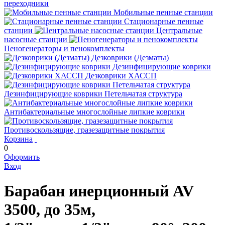
переходники
Мобильные пенные станции
Стационарные пенные
станции
Центральные
насосные станции
Пеногенераторы и пенокомплекты
Дезковрики (Дезматы)
Дезинфицирующие коврики
Дезковрики ХАССП
Дезинфицирующие коврики Петельчатая структура
Антибактериальные многослойные липкие коврики
Противоскользящие, гразезащитные покрытия
Корзина
0
Оформить
Вход
Барабан инерционный AV
3500, до 35м,