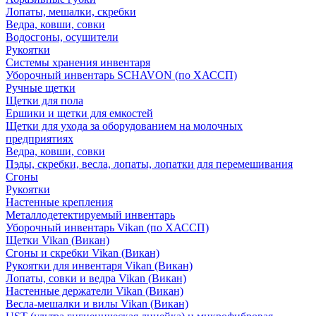
Лопаты, мешалки, скребки
Ведра, ковши, совки
Водосгоны, осушители
Рукоятки
Системы хранения инвентаря
Уборочный инвентарь SCHAVON (по ХАССП)
Ручные щетки
Щетки для пола
Ершики и щетки для емкостей
Щетки для ухода за оборудованием на молочных
предприятиях
Ведра, ковши, совки
Пэды, скребки, весла, лопаты, лопатки для перемешивания
Сгоны
Рукоятки
Настенные крепления
Металлодетектируемый инвентарь
Уборочный инвентарь Vikan (по ХАССП)
Щетки Vikan (Викан)
Сгоны и скребки Vikan (Викан)
Рукоятки для инвентаря Vikan (Викан)
Лопаты, совки и ведра Vikan (Викан)
Настенные держатели Vikan (Викан)
Весла-мешалки и вилы Vikan (Викан)