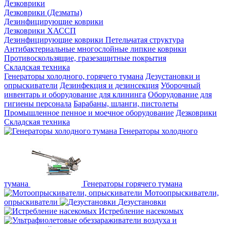
Дезковрики
Дезковрики (Дезматы)
Дезинфицирующие коврики
Дезковрики ХАССП
Дезинфицирующие коврики Петельчатая структура
Антибактериальные многослойные липкие коврики
Противоскользящие, гразезащитные покрытия
Складская техника
Генераторы холодного, горячего тумана
Дезустановки и
опрыскиватели
Дезинфекция и дезинсекция
Уборочный
инвентарь и оборудование для клининга
Оборудование для
гигиены персонала
Барабаны, шланги, пистолеты
Промышленное пенное и моечное оборудование
Дезковрики
Складская техника
Генераторы холодного
тумана
Генераторы горячего тумана
Мотоопрыскиватели,
опрыскиватели
Дезустановки
Истребление насекомых