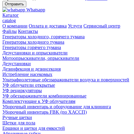
Whatsapp
Каталог
catalog
О компании
Оплата и доставка
Услуги
Сервисный центр
Файлы
Контакты
Генераторы холодного, горячего тумана
Генераторы холодного тумана
Генераторы горячего тумана
Дезустановки и опрыскиватели
Мотоопрыскиватели, опрыскиватели
Дезустановки
Дезинфекция и дезинсекция
Истребление насекомых
Ультрафиолетовые обеззараживатели воздуха и поверхностей
УФ облучатели открытые
УФ рециркуляторы
УФ обеззараживатели комбинированные
Комплектующие к УФ облучателям
Уборочный инвентарь и оборудование для клининга
Уборочный инвентарь FBK (по ХАССП)
Ручные щетки
Щетки для пола
Ершики и щетки для емкостей
Абразивные губки