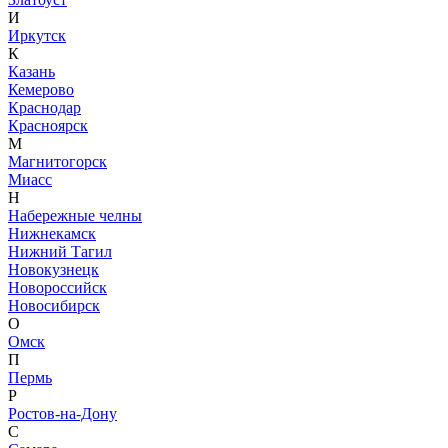
И
Иркутск
К
Казань
Кемерово
Краснодар
Красноярск
М
Магнитогорск
Миасс
Н
Набережные челны
Нижнекамск
Нижний Тагил
Новокузнецк
Новороссийск
Новосибирск
О
Омск
П
Пермь
Р
Ростов-на-Дону
С