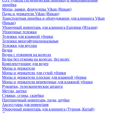
UST (ультра гигиеническая линейка) и микрофибровая
линейка
Мопы, рамки, флаундеры Vikan (Викан)
Пады и держатели Vikan (Викан)
Транспортная линейка и оборудование для клининга Vikan
(Викан)
Уборочный инвентарь для клининга Euromop (Италия)
Уборочные тележки
Тележки для влажной уборки
Тележки многофункциональные
Тележки для мусора
Ведра
Ведра с отжимом на колесах
Ведра без отжима на колесах, без колес
Комплектующие для ведер
Мопы и держатели
Мопы и держатели для сухой уборки
Мопы и держатели плоские для влажной уборки
Мопы и держатели веревочные для влажной уборки
Рукоятки, телескопические штанги
Метлы, щетки
Стяжки, сгоны, скребки
Протирочный инвентарь, пады, шубки
Аксессуары для инвентаря
Уборочный инвентарь для клининга (Турция, Китай)