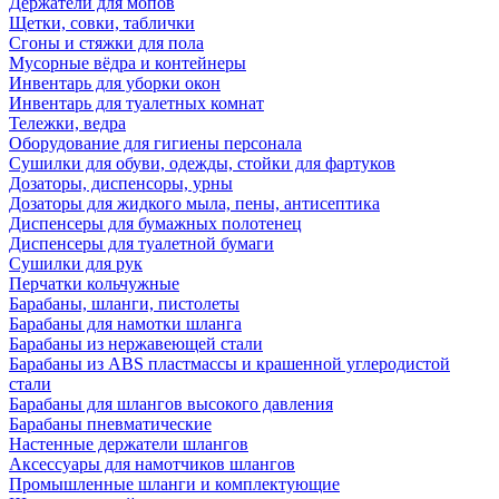
Держатели для мопов
Щетки, совки, таблички
Сгоны и стяжки для пола
Мусорные вёдра и контейнеры
Инвентарь для уборки окон
Инвентарь для туалетных комнат
Тележки, ведра
Оборудование для гигиены персонала
Сушилки для обуви, одежды, стойки для фартуков
Дозаторы, диспенсоры, урны
Дозаторы для жидкого мыла, пены, антисептика
Диспенсеры для бумажных полотенец
Диспенсеры для туалетной бумаги
Сушилки для рук
Перчатки кольчужные
Барабаны, шланги, пистолеты
Барабаны для намотки шланга
Барабаны из нержавеющей стали
Барабаны из ABS пластмассы и крашенной углеродистой
стали
Барабаны для шлангов высокого давления
Барабаны пневматические
Настенные держатели шлангов
Аксессуары для намотчиков шлангов
Промышленные шланги и комплектующие