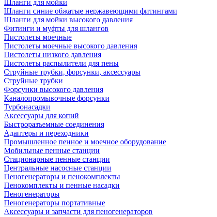
Шланги для мойки
Шланги синие обжатые нержавеющими фитингами
Шланги для мойки высокого давления
Фитинги и муфты для шлангов
Пистолеты моечные
Пистолеты моечные высокого давления
Пистолеты низкого давления
Пистолеты распылители для пены
Струйные трубки, форсунки, аксессуары
Струйные трубки
Форсунки высокого давления
Каналопромывочные форсунки
Турбонасадки
Аксессуары для копий
Быстроразъемные соединения
Адаптеры и переходники
Промышленное пенное и моечное оборудование
Мобильные пенные станции
Стационарные пенные станции
Центральные насосные станции
Пеногенераторы и пенокомплекты
Пенокомплекты и пенные насадки
Пеногенераторы
Пеногенераторы портативные
Аксессуары и запчасти для пеногенераторов