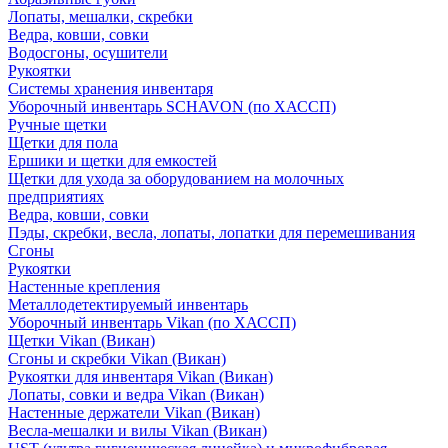
Лопаты, мешалки, скребки
Ведра, ковши, совки
Водосгоны, осушители
Рукоятки
Системы хранения инвентаря
Уборочный инвентарь SCHAVON (по ХАССП)
Ручные щетки
Щетки для пола
Ершики и щетки для емкостей
Щетки для ухода за оборудованием на молочных
предприятиях
Ведра, ковши, совки
Пэды, скребки, весла, лопаты, лопатки для перемешивания
Сгоны
Рукоятки
Настенные крепления
Металлодетектируемый инвентарь
Уборочный инвентарь Vikan (по ХАССП)
Щетки Vikan (Викан)
Сгоны и скребки Vikan (Викан)
Рукоятки для инвентаря Vikan (Викан)
Лопаты, совки и ведра Vikan (Викан)
Настенные держатели Vikan (Викан)
Весла-мешалки и вилы Vikan (Викан)