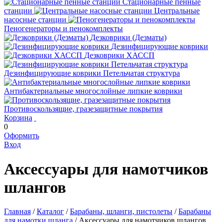
Стационарные пенные
станции
Центральные
насосные станции
Пеногенераторы и пенокомплекты
Дезковрики (Дезматы)
Дезинфицирующие коврики
Дезковрики ХАССП
Дезинфицирующие коврики Петельчатая структура
Антибактериальные многослойные липкие коврики
Противоскользящие, гразезащитные покрытия
Корзина
0
Оформить
Вход
Аксессуары для намотчиков
шлангов
Главная
/
Каталог
/
Барабаны, шланги, пистолеты
/
Барабаны
для намотки шланга
/
Аксессуары для намотчиков шлангов