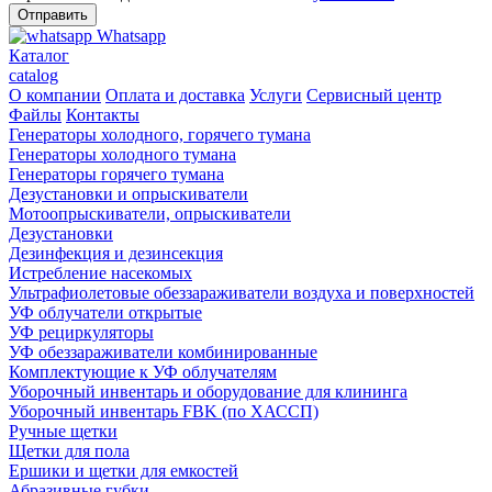
Whatsapp
Каталог
catalog
О компании
Оплата и доставка
Услуги
Сервисный центр
Файлы
Контакты
Генераторы холодного, горячего тумана
Генераторы холодного тумана
Генераторы горячего тумана
Дезустановки и опрыскиватели
Мотоопрыскиватели, опрыскиватели
Дезустановки
Дезинфекция и дезинсекция
Истребление насекомых
Ультрафиолетовые обеззараживатели воздуха и поверхностей
УФ облучатели открытые
УФ рециркуляторы
УФ обеззараживатели комбинированные
Комплектующие к УФ облучателям
Уборочный инвентарь и оборудование для клининга
Уборочный инвентарь FBK (по ХАССП)
Ручные щетки
Щетки для пола
Ершики и щетки для емкостей
Абразивные губки