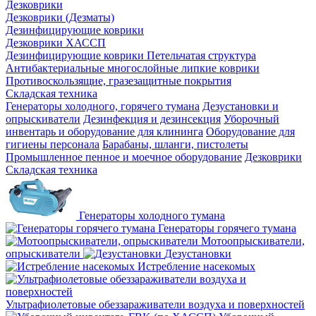
Дезковрики
Дезковрики (Дезматы)
Дезинфицирующие коврики
Дезковрики ХАССП
Дезинфицирующие коврики Петельчатая структура
Антибактериальные многослойные липкие коврики
Противоскользящие, гразезащитные покрытия
Складская техника
Генераторы холодного, горячего тумана
Дезустановки и
опрыскиватели
Дезинфекция и дезинсекция
Уборочный
инвентарь и оборудование для клининга
Оборудование для
гигиены персонала
Барабаны, шланги, пистолеты
Промышленное пенное и моечное оборудование
Дезковрики
Складская техника
Генераторы холодного тумана
Генераторы горячего тумана
Мотоопрыскиватели,
опрыскиватели
Дезустановки
Истребление насекомых
Ультрафиолетовые обеззараживатели воздуха и поверхностей