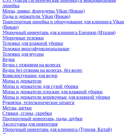
UST (ультра гигиеническая линейка) и микрофибровая
линейка
Мопы, рамки, флаундеры Vikan (Викан)
Пады и держатели Vikan (Викан)
Транспортная линейка и оборудование для клининга Vikan
(Викан)
Уборочный инвентарь для клининга Euromop (Италия)
Уборочные тележки
Тележки для влажной уборки
Тележки многофункциональные
Тележки для мусора
Ведра
Ведра с отжимом на колесах
Ведра без отжима на колесах, без колес
Комплектующие для ведер
Мопы и держатели
Мопы и держатели для сухой уборки
Мопы и держатели плоские для влажной уборки
Мопы и держатели веревочные для влажной уборки
Рукоятки, телескопические штанги
Метлы, щетки
Стяжки, сгоны, скребки
Протирочный инвентарь, пады, шубки
Аксессуары для инвентаря
Уборочный инвентарь для клининга (Турция, Китай)