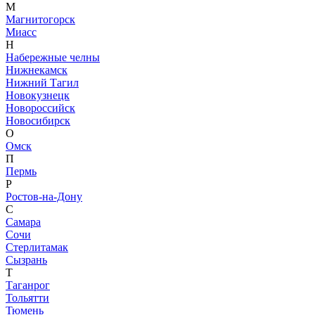
М
Магнитогорск
Миасс
Н
Набережные челны
Нижнекамск
Нижний Тагил
Новокузнецк
Новороссийск
Новосибирск
О
Омск
П
Пермь
Р
Ростов-на-Дону
С
Самара
Сочи
Стерлитамак
Сызрань
Т
Таганрог
Тольятти
Тюмень