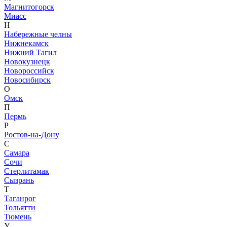
Магнитогорск
Миасс
Н
Набережные челны
Нижнекамск
Нижний Тагил
Новокузнецк
Новороссийск
Новосибирск
О
Омск
П
Пермь
Р
Ростов-на-Дону
С
Самара
Сочи
Стерлитамак
Сызрань
Т
Таганрог
Тольятти
Тюмень
У