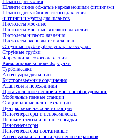
Шланги для мойки
Шланги синие обжатые нержавеющими фитингами
Шланги для мойки высокого давления
Фитинги и муфты для шлангов
Пистолеты моечные
Пистолеты моечные высокого давления
Пистолеты низкого давления
Пистолеты распылители для пены
Струйные трубки, форсунки, аксессуары
Струйные трубки
Форсунки высокого давления
Каналопромывочные форсунки
Турбонасадки
Аксессуары для копий
Быстроразъемные соединения
Адаптеры и переходники
Промышленное пенное и моечное оборудование
Мобильные пенные станции
Стационарные пенные станции
Центральные насосные станции
Пеногенераторы и пенокомплекты
Пенокомплекты и пенные насадки
Пеногенераторы
Пеногенераторы портативные
Аксессуары и запчасти для пеногенераторов