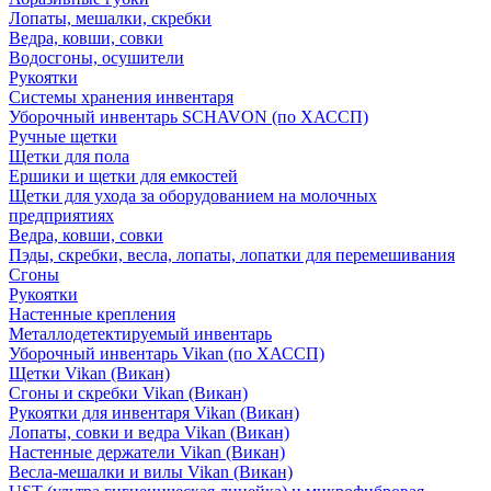
Лопаты, мешалки, скребки
Ведра, ковши, совки
Водосгоны, осушители
Рукоятки
Системы хранения инвентаря
Уборочный инвентарь SCHAVON (по ХАССП)
Ручные щетки
Щетки для пола
Ершики и щетки для емкостей
Щетки для ухода за оборудованием на молочных
предприятиях
Ведра, ковши, совки
Пэды, скребки, весла, лопаты, лопатки для перемешивания
Сгоны
Рукоятки
Настенные крепления
Металлодетектируемый инвентарь
Уборочный инвентарь Vikan (по ХАССП)
Щетки Vikan (Викан)
Сгоны и скребки Vikan (Викан)
Рукоятки для инвентаря Vikan (Викан)
Лопаты, совки и ведра Vikan (Викан)
Настенные держатели Vikan (Викан)
Весла-мешалки и вилы Vikan (Викан)