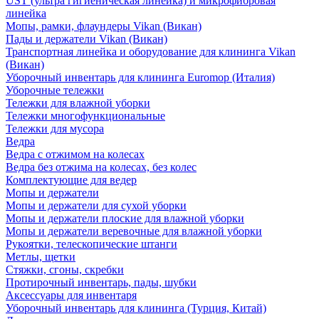
UST (ультра гигиеническая линейка) и микрофибровая
линейка
Мопы, рамки, флаундеры Vikan (Викан)
Пады и держатели Vikan (Викан)
Транспортная линейка и оборудование для клининга Vikan
(Викан)
Уборочный инвентарь для клининга Euromop (Италия)
Уборочные тележки
Тележки для влажной уборки
Тележки многофункциональные
Тележки для мусора
Ведра
Ведра с отжимом на колесах
Ведра без отжима на колесах, без колес
Комплектующие для ведер
Мопы и держатели
Мопы и держатели для сухой уборки
Мопы и держатели плоские для влажной уборки
Мопы и держатели веревочные для влажной уборки
Рукоятки, телескопические штанги
Метлы, щетки
Стяжки, сгоны, скребки
Протирочный инвентарь, пады, шубки
Аксессуары для инвентаря
Уборочный инвентарь для клининга (Турция, Китай)