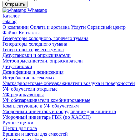
Whatsapp
Каталог
catalog
О компании
Оплата и доставка
Услуги
Сервисный центр
Файлы
Контакты
Генераторы холодного, горячего тумана
Генераторы холодного тумана
Генераторы горячего тумана
Дезустановки и опрыскиватели
Мотоопрыскиватели, опрыскиватели
Дезустановки
Дезинфекция и дезинсекция
Истребление насекомых
Ультрафиолетовые обеззараживатели воздуха и поверхностей
УФ облучатели открытые
УФ рециркуляторы
УФ обеззараживатели комбинированные
Комплектующие к УФ облучателям
Уборочный инвентарь и оборудование для клининга
Уборочный инвентарь FBK (по ХАССП)
Ручные щетки
Щетки для пола
Ершики и щетки для емкостей
Абразивные губки