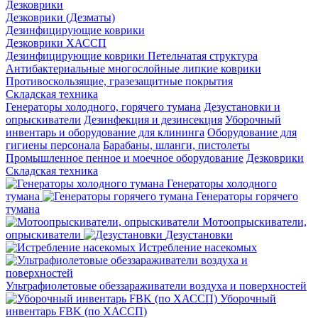
Дезковрики
Дезковрики (Дезматы)
Дезинфицирующие коврики
Дезковрики ХАССП
Дезинфицирующие коврики Петельчатая структура
Антибактериальные многослойные липкие коврики
Противоскользящие, гразезащитные покрытия
Складская техника
Генераторы холодного, горячего тумана
Дезустановки и
опрыскиватели
Дезинфекция и дезинсекция
Уборочный
инвентарь и оборудование для клининга
Оборудование для
гигиены персонала
Барабаны, шланги, пистолеты
Промышленное пенное и моечное оборудование
Дезковрики
Складская техника
Генераторы холодного
тумана
Генераторы горячего
тумана
Мотоопрыскиватели,
опрыскиватели
Дезустановки
Истребление насекомых
Ультрафиолетовые обеззараживатели воздуха и поверхностей
Уборочный
инвентарь FBK (по ХАССП)