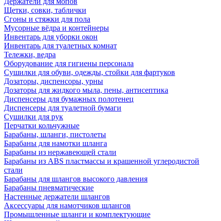
Держатели для мопов
Щетки, совки, таблички
Сгоны и стяжки для пола
Мусорные вёдра и контейнеры
Инвентарь для уборки окон
Инвентарь для туалетных комнат
Тележки, ведра
Оборудование для гигиены персонала
Сушилки для обуви, одежды, стойки для фартуков
Дозаторы, диспенсоры, урны
Дозаторы для жидкого мыла, пены, антисептика
Диспенсеры для бумажных полотенец
Диспенсеры для туалетной бумаги
Сушилки для рук
Перчатки кольчужные
Барабаны, шланги, пистолеты
Барабаны для намотки шланга
Барабаны из нержавеющей стали
Барабаны из ABS пластмассы и крашенной углеродистой
стали
Барабаны для шлангов высокого давления
Барабаны пневматические
Настенные держатели шлангов
Аксессуары для намотчиков шлангов
Промышленные шланги и комплектующие