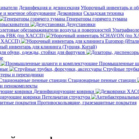
киватели
Дезинфекция и дезинсекция
Уборочный инвентарь и об
 и моечное оборудование
Дезковрики
Складская техника
Генераторы горячего тумана
прыскиватели
Дезустановки
Ультрафиоле
арь FBK (по ХАССП)
о ХАССП)
ый инвентарь для клининга (Турция, Китай)
ля обуви, одежды, стойки для фартуков
ые
Промышленные шл
чные
Струйные трубки
теры и переходники
Стационарные пенные станции
 и пенокомплекты
Дезинфицирующие коврики
ирующие коврики Петельчатая структура
Противоскользящие, гразезащитные покрытия