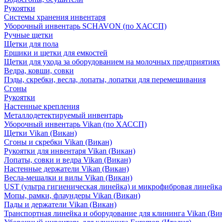
Рукоятки
Системы хранения инвентаря
Уборочный инвентарь SCHAVON (по ХАССП)
Ручные щетки
Щетки для пола
Ершики и щетки для емкостей
Щетки для ухода за оборудованием на молочных предприятиях
Ведра, ковши, совки
Пэды, скребки, весла, лопаты, лопатки для перемешивания
Сгоны
Рукоятки
Настенные крепления
Металлодетектируемый инвентарь
Уборочный инвентарь Vikan (по ХАССП)
Щетки Vikan (Викан)
Сгоны и скребки Vikan (Викан)
Рукоятки для инвентаря Vikan (Викан)
Лопаты, совки и ведра Vikan (Викан)
Настенные держатели Vikan (Викан)
Весла-мешалки и вилы Vikan (Викан)
UST (ультра гигиеническая линейка) и микрофибровая линейка
Мопы, рамки, флаундеры Vikan (Викан)
Пады и держатели Vikan (Викан)
Транспортная линейка и оборудование для клининга Vikan (Ви