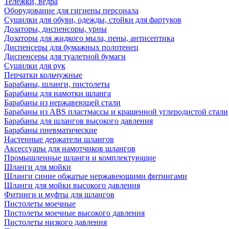
Тележки, ведра
Оборудование для гигиены персонала
Сушилки для обуви, одежды, стойки для фартуков
Дозаторы, диспенсоры, урны
Дозаторы для жидкого мыла, пены, антисептика
Диспенсеры для бумажных полотенец
Диспенсеры для туалетной бумаги
Сушилки для рук
Перчатки кольчужные
Барабаны, шланги, пистолеты
Барабаны для намотки шланга
Барабаны из нержавеющей стали
Барабаны из ABS пластмассы и крашенной углеродистой стали
Барабаны для шлангов высокого давления
Барабаны пневматические
Настенные держатели шлангов
Аксессуары для намотчиков шлангов
Промышленные шланги и комплектующие
Шланги для мойки
Шланги синие обжатые нержавеющими фитингами
Шланги для мойки высокого давления
Фитинги и муфты для шлангов
Пистолеты моечные
Пистолеты моечные высокого давления
Пистолеты низкого давления