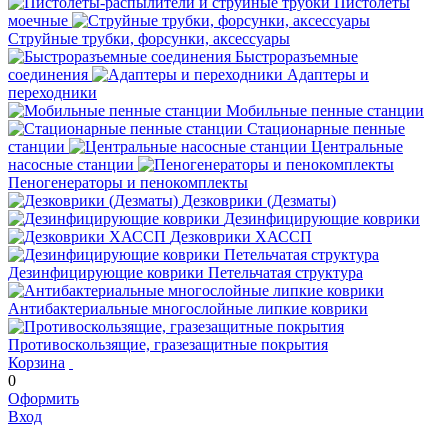
Пистолеты
моечные
Струйные трубки, форсунки, аксессуары
Быстроразъемные
соединения
Адаптеры и
переходники
Мобильные пенные станции
Стационарные пенные
станции
Центральные
насосные станции
Пеногенераторы и пенокомплекты
Дезковрики (Дезматы)
Дезинфицирующие коврики
Дезковрики ХАССП
Дезинфицирующие коврики Петельчатая структура
Антибактериальные многослойные липкие коврики
Противоскользящие, гразезащитные покрытия
Корзина
0
Оформить
Вход