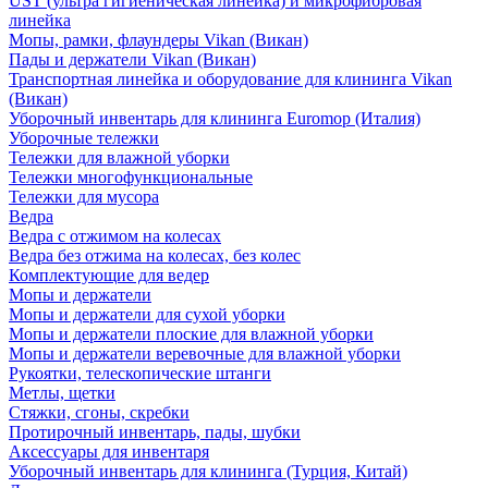
UST (ультра гигиеническая линейка) и микрофибровая
линейка
Мопы, рамки, флаундеры Vikan (Викан)
Пады и держатели Vikan (Викан)
Транспортная линейка и оборудование для клининга Vikan
(Викан)
Уборочный инвентарь для клининга Euromop (Италия)
Уборочные тележки
Тележки для влажной уборки
Тележки многофункциональные
Тележки для мусора
Ведра
Ведра с отжимом на колесах
Ведра без отжима на колесах, без колес
Комплектующие для ведер
Мопы и держатели
Мопы и держатели для сухой уборки
Мопы и держатели плоские для влажной уборки
Мопы и держатели веревочные для влажной уборки
Рукоятки, телескопические штанги
Метлы, щетки
Стяжки, сгоны, скребки
Протирочный инвентарь, пады, шубки
Аксессуары для инвентаря
Уборочный инвентарь для клининга (Турция, Китай)