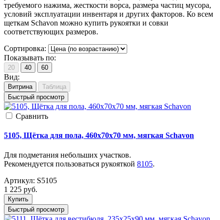
требуемого нажима, жесткости ворса, размера частиц мусора,
условий эксплуатации инвентаря и других факторов. Ко всем
щеткам Schavon можно купить рукоятки и совки
соответствующих размеров.
Сортировка:
Показывать по:
20
40
60
Вид:
Витрина
Таблица
Быстрый просмотр
Cравнить
5105, Щётка для пола, 460x70x70 мм, мягкая Schavon
Для подметания небольших участков.
Рекомендуется пользоваться рукояткой
8105
.
Артикул:
S5105
1 225
руб.
Купить
Быстрый просмотр