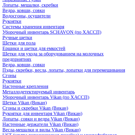
Лопаты, мешалки, скребки
Ведра, ковши, совки
Водосгоны, осушители
Рукоятки
Системы хранения инвентаря
Уборочный инвентарь SCHAVON (по ХАССП)
Ручные щетки
Щетки для пола
Ершики и щетки для емкостей
Щетки для ухода за оборудованием на молочных
предприятиях
Ведра, ковши, совки
Пэды, скребки, весла, лопаты, лопатки для перемешивания
Сгоны
Рукоятки
Настенные крепления
Металлодетектируемый инвентарь
Уборочный инвентарь Vikan (по ХАССП)
Щетки Vikan (Викан)
Сгоны и скребки Vikan (Викан)
Рукоятки для инвентаря Vikan (Викан)
Лопаты, совки и ведра Vikan (Викан)
Настенные держатели Vikan (Викан)
Весла-мешалки и вилы Vikan (Викан)