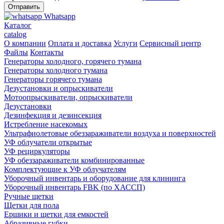
Whatsapp
Каталог
catalog
О компании
Оплата и доставка
Услуги
Сервисный центр
Файлы
Контакты
Генераторы холодного, горячего тумана
Генераторы холодного тумана
Генераторы горячего тумана
Дезустановки и опрыскиватели
Мотоопрыскиватели, опрыскиватели
Дезустановки
Дезинфекция и дезинсекция
Истребление насекомых
Ультрафиолетовые обеззараживатели воздуха и поверхностей
УФ облучатели открытые
УФ рециркуляторы
УФ обеззараживатели комбинированные
Комплектующие к УФ облучателям
Уборочный инвентарь и оборудование для клининга
Уборочный инвентарь FBK (по ХАССП)
Ручные щетки
Щетки для пола
Ершики и щетки для емкостей
Абразивные губки