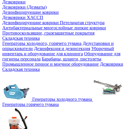
Дезковрики
Дезковрики (Дезматы)
Дезинфицирующие коврики
Дезковрики ХАССП
Дезинфицирующие коврики Петельчатая структура
Антибактериальные многослойные липкие коврики
Противоскользящие, гразезащитные покрытия
Складская техника
Генераторы холодного, горячего тумана
Дезустановки и
опрыскиватели
Дезинфекция и дезинсекция
Уборочный
инвентарь и оборудование для клининга
Оборудование для
гигиены персонала
Барабаны, шланги, пистолеты
Промышленное пенное и моечное оборудование
Дезковрики
Складская техника
Генераторы холодного тумана
Генераторы горячего тумана