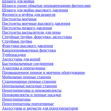
Шланги для мойки
Шланги синие обжатые нержавеющими фитингами
Шланги для мойки высокого давления
Фитинги и муфты для шлангов
Пистолеты моечные
Пистолеты моечные высокого давления
Пистолеты низкого давления
Пистолеты распылители для пены
Струйные трубки, форсунки, аксессуары
Струйные трубки
Форсунки высокого давления
Каналопромывочные форсунки
Турбонасадки
Аксессуары для копий
Быстроразъемные соединения
Адаптеры и переходники
Промышленное пенное и моечное оборудование
Мобильные пенные станции
Стационарные пенные станции
Центральные насосные станции
Пеногенераторы и пенокомплекты
Пенокомплекты и пенные насадки
Пеногенераторы
Пеногенераторы портативные
Аксессуары и запчасти для пеногенераторов