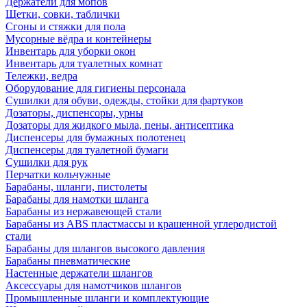
Держатели для мопов
Щетки, совки, таблички
Сгоны и стяжки для пола
Мусорные вёдра и контейнеры
Инвентарь для уборки окон
Инвентарь для туалетных комнат
Тележки, ведра
Оборудование для гигиены персонала
Сушилки для обуви, одежды, стойки для фартуков
Дозаторы, диспенсоры, урны
Дозаторы для жидкого мыла, пены, антисептика
Диспенсеры для бумажных полотенец
Диспенсеры для туалетной бумаги
Сушилки для рук
Перчатки кольчужные
Барабаны, шланги, пистолеты
Барабаны для намотки шланга
Барабаны из нержавеющей стали
Барабаны из ABS пластмассы и крашенной углеродистой
стали
Барабаны для шлангов высокого давления
Барабаны пневматические
Настенные держатели шлангов
Аксессуары для намотчиков шлангов
Промышленные шланги и комплектующие