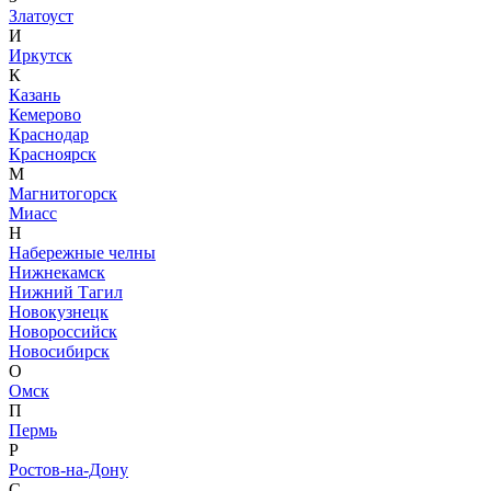
Златоуст
И
Иркутск
К
Казань
Кемерово
Краснодар
Красноярск
М
Магнитогорск
Миасс
Н
Набережные челны
Нижнекамск
Нижний Тагил
Новокузнецк
Новороссийск
Новосибирск
О
Омск
П
Пермь
Р
Ростов-на-Дону
С