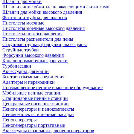
Шланги для мойки
Шланги синие обжатые нержавеющими фитингами
Шланги для мойки высокого давления
Фитинги и муфты для шлангов
Пистолеты моечные
Пистолеты моечные высокого давления
Пистолеты низкого давления
Пистолеты распылители для пены
Струйные трубки, форсунки, аксессуары
Струйные трубки
Форсунки высокого давления
Каналопромывочные форсунки
Турбонасадки
Аксессуары для копий
Быстроразъемные соединения
Адаптеры и переходники
Промышленное пенное и моечное оборудование
Мобильные пенные станции
Стационарные пенные станции
Центральные насосные станции
Пеногенераторы и пенокомплекты
Пенокомплекты и пенные насадки
Пеногенераторы
Пеногенераторы портативные
Аксессуары и запчасти для пеногенераторов