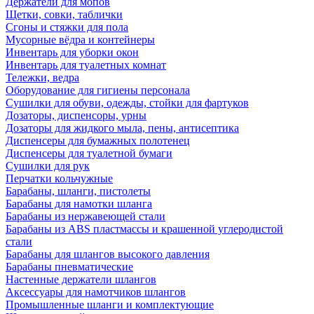
Держатели для мопов
Щетки, совки, таблички
Сгоны и стяжки для пола
Мусорные вёдра и контейнеры
Инвентарь для уборки окон
Инвентарь для туалетных комнат
Тележки, ведра
Оборудование для гигиены персонала
Сушилки для обуви, одежды, стойки для фартуков
Дозаторы, диспенсоры, урны
Дозаторы для жидкого мыла, пены, антисептика
Диспенсеры для бумажных полотенец
Диспенсеры для туалетной бумаги
Сушилки для рук
Перчатки кольчужные
Барабаны, шланги, пистолеты
Барабаны для намотки шланга
Барабаны из нержавеющей стали
Барабаны из ABS пластмассы и крашенной углеродистой
стали
Барабаны для шлангов высокого давления
Барабаны пневматические
Настенные держатели шлангов
Аксессуары для намотчиков шлангов
Промышленные шланги и комплектующие