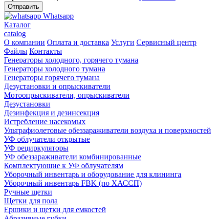
Whatsapp
Каталог
catalog
О компании
Оплата и доставка
Услуги
Сервисный центр
Файлы
Контакты
Генераторы холодного, горячего тумана
Генераторы холодного тумана
Генераторы горячего тумана
Дезустановки и опрыскиватели
Мотоопрыскиватели, опрыскиватели
Дезустановки
Дезинфекция и дезинсекция
Истребление насекомых
Ультрафиолетовые обеззараживатели воздуха и поверхностей
УФ облучатели открытые
УФ рециркуляторы
УФ обеззараживатели комбинированные
Комплектующие к УФ облучателям
Уборочный инвентарь и оборудование для клининга
Уборочный инвентарь FBK (по ХАССП)
Ручные щетки
Щетки для пола
Ершики и щетки для емкостей
Абразивные губки