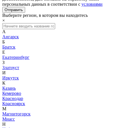
персональных данных в соответствии с
условиями
Выберите регион, в котором вы находитесь
×
А
Ангарск
Б
Братск
Е
Екатеринбург
З
Златоуст
И
Иркутск
К
Казань
Кемерово
Краснодар
Красноярск
М
Магнитогорск
Миасс
Н