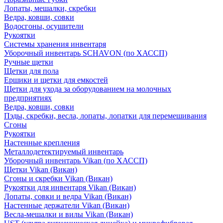
Лопаты, мешалки, скребки
Ведра, ковши, совки
Водосгоны, осушители
Рукоятки
Системы хранения инвентаря
Уборочный инвентарь SCHAVON (по ХАССП)
Ручные щетки
Щетки для пола
Ершики и щетки для емкостей
Щетки для ухода за оборудованием на молочных
предприятиях
Ведра, ковши, совки
Пэды, скребки, весла, лопаты, лопатки для перемешивания
Сгоны
Рукоятки
Настенные крепления
Металлодетектируемый инвентарь
Уборочный инвентарь Vikan (по ХАССП)
Щетки Vikan (Викан)
Сгоны и скребки Vikan (Викан)
Рукоятки для инвентаря Vikan (Викан)
Лопаты, совки и ведра Vikan (Викан)
Настенные держатели Vikan (Викан)
Весла-мешалки и вилы Vikan (Викан)