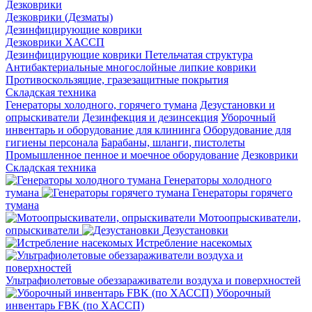
Дезковрики
Дезковрики (Дезматы)
Дезинфицирующие коврики
Дезковрики ХАССП
Дезинфицирующие коврики Петельчатая структура
Антибактериальные многослойные липкие коврики
Противоскользящие, гразезащитные покрытия
Складская техника
Генераторы холодного, горячего тумана
Дезустановки и
опрыскиватели
Дезинфекция и дезинсекция
Уборочный
инвентарь и оборудование для клининга
Оборудование для
гигиены персонала
Барабаны, шланги, пистолеты
Промышленное пенное и моечное оборудование
Дезковрики
Складская техника
Генераторы холодного
тумана
Генераторы горячего
тумана
Мотоопрыскиватели,
опрыскиватели
Дезустановки
Истребление насекомых
Ультрафиолетовые обеззараживатели воздуха и поверхностей
Уборочный
инвентарь FBK (по ХАССП)