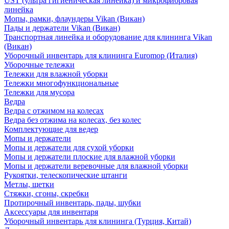
UST (ультра гигиеническая линейка) и микрофибровая
линейка
Мопы, рамки, флаундеры Vikan (Викан)
Пады и держатели Vikan (Викан)
Транспортная линейка и оборудование для клининга Vikan
(Викан)
Уборочный инвентарь для клининга Euromop (Италия)
Уборочные тележки
Тележки для влажной уборки
Тележки многофункциональные
Тележки для мусора
Ведра
Ведра с отжимом на колесах
Ведра без отжима на колесах, без колес
Комплектующие для ведер
Мопы и держатели
Мопы и держатели для сухой уборки
Мопы и держатели плоские для влажной уборки
Мопы и держатели веревочные для влажной уборки
Рукоятки, телескопические штанги
Метлы, щетки
Стяжки, сгоны, скребки
Протирочный инвентарь, пады, шубки
Аксессуары для инвентаря
Уборочный инвентарь для клининга (Турция, Китай)