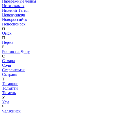
Набережные челны
Нижнекамск
Нижний Тагил
Новокузнецк
Новороссийск
Новосибирск
О
Омск
П
Пермь
Р
Ростов-на-Дону
С
Самара
Сочи
Стерлитамак
Сызрань
Т
Таганрог
Тольятти
Тюмень
У
Уфа
Ч
Челябинск