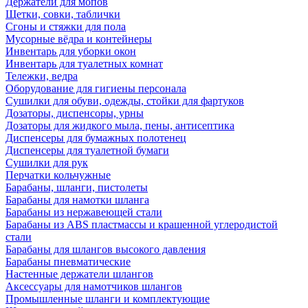
Держатели для мопов
Щетки, совки, таблички
Сгоны и стяжки для пола
Мусорные вёдра и контейнеры
Инвентарь для уборки окон
Инвентарь для туалетных комнат
Тележки, ведра
Оборудование для гигиены персонала
Сушилки для обуви, одежды, стойки для фартуков
Дозаторы, диспенсоры, урны
Дозаторы для жидкого мыла, пены, антисептика
Диспенсеры для бумажных полотенец
Диспенсеры для туалетной бумаги
Сушилки для рук
Перчатки кольчужные
Барабаны, шланги, пистолеты
Барабаны для намотки шланга
Барабаны из нержавеющей стали
Барабаны из ABS пластмассы и крашенной углеродистой
стали
Барабаны для шлангов высокого давления
Барабаны пневматические
Настенные держатели шлангов
Аксессуары для намотчиков шлангов
Промышленные шланги и комплектующие