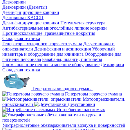
Дезковрики
Дезковрики (Дезматы)
Дезинфицирующие коврики
Дезковрики ХАССП
Дезинфицирующие коврики Петельчатая структура
Антибактериальные многослойные липкие коврики
Противоскользящие, гразезащитные покрытия
Складская техника
Генераторы холодного, горячего тумана
Дезустановки и
опрыскиватели
Дезинфекция и дезинсекция
Уборочный
инвентарь и оборудование для клининга
Оборудование для
гигиены персонала
Барабаны, шланги, пистолеты
Промышленное пенное и моечное оборудование
Дезковрики
Складская техника
Генераторы холодного тумана
Генераторы горячего тумана
Мотоопрыскиватели,
опрыскиватели
Дезустановки
Истребление насекомых
Ультрафиолетовые обеззараживатели воздуха и поверхностей