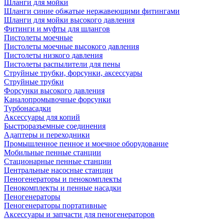
Шланги для мойки
Шланги синие обжатые нержавеющими фитингами
Шланги для мойки высокого давления
Фитинги и муфты для шлангов
Пистолеты моечные
Пистолеты моечные высокого давления
Пистолеты низкого давления
Пистолеты распылители для пены
Струйные трубки, форсунки, аксессуары
Струйные трубки
Форсунки высокого давления
Каналопромывочные форсунки
Турбонасадки
Аксессуары для копий
Быстроразъемные соединения
Адаптеры и переходники
Промышленное пенное и моечное оборудование
Мобильные пенные станции
Стационарные пенные станции
Центральные насосные станции
Пеногенераторы и пенокомплекты
Пенокомплекты и пенные насадки
Пеногенераторы
Пеногенераторы портативные
Аксессуары и запчасти для пеногенераторов