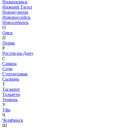
Нижнекамск
Нижний Тагил
Новокузнецк
Новороссийск
Новосибирск
О
Омск
П
Пермь
Р
Ростов-на-Дону
С
Самара
Сочи
Стерлитамак
Сызрань
Т
Таганрог
Тольятти
Тюмень
У
Уфа
Ч
Челябинск
Ш