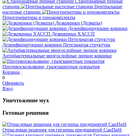
Стационарные пенные
станции
Центральные
насосные станции
Пеногенераторы и пенокомплекты
Дезковрики (Дезматы)
Дезинфицирующие коврики
Дезковрики ХАССП
Дезинфицирующие коврики Петельчатая структура
Антибактериальные многослойные липкие коврики
Противоскользящие, гразезащитные покрытия
Корзина
0
Оформить
Вход
Уничтожение мух
Готовые решения
Отраслевые решения для гигиены предприятий СанПиН
Гигиена крупных