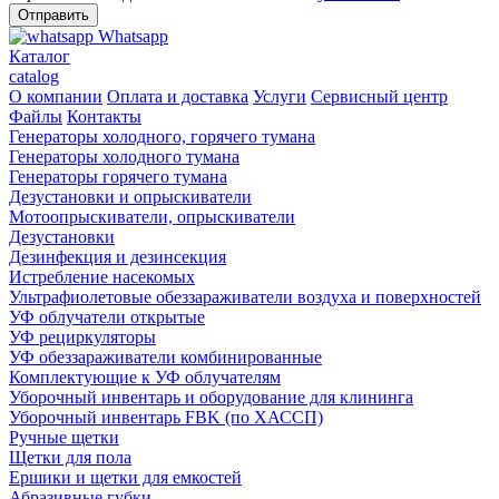
Whatsapp
Каталог
catalog
О компании
Оплата и доставка
Услуги
Сервисный центр
Файлы
Контакты
Генераторы холодного, горячего тумана
Генераторы холодного тумана
Генераторы горячего тумана
Дезустановки и опрыскиватели
Мотоопрыскиватели, опрыскиватели
Дезустановки
Дезинфекция и дезинсекция
Истребление насекомых
Ультрафиолетовые обеззараживатели воздуха и поверхностей
УФ облучатели открытые
УФ рециркуляторы
УФ обеззараживатели комбинированные
Комплектующие к УФ облучателям
Уборочный инвентарь и оборудование для клининга
Уборочный инвентарь FBK (по ХАССП)
Ручные щетки
Щетки для пола
Ершики и щетки для емкостей
Абразивные губки