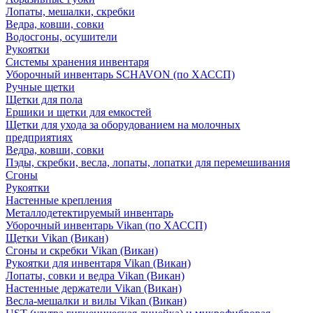
Лопаты, мешалки, скребки
Ведра, ковши, совки
Водосгоны, осушители
Рукоятки
Системы хранения инвентаря
Уборочный инвентарь SCHAVON (по ХАССП)
Ручные щетки
Щетки для пола
Ершики и щетки для емкостей
Щетки для ухода за оборудованием на молочных
предприятиях
Ведра, ковши, совки
Пэды, скребки, весла, лопаты, лопатки для перемешивания
Сгоны
Рукоятки
Настенные крепления
Металлодетектируемый инвентарь
Уборочный инвентарь Vikan (по ХАССП)
Щетки Vikan (Викан)
Сгоны и скребки Vikan (Викан)
Рукоятки для инвентаря Vikan (Викан)
Лопаты, совки и ведра Vikan (Викан)
Настенные держатели Vikan (Викан)
Весла-мешалки и вилы Vikan (Викан)