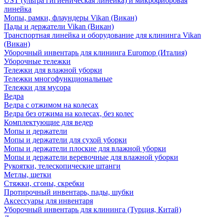
UST (ультра гигиеническая линейка) и микрофибровая
линейка
Мопы, рамки, флаундеры Vikan (Викан)
Пады и держатели Vikan (Викан)
Транспортная линейка и оборудование для клининга Vikan
(Викан)
Уборочный инвентарь для клининга Euromop (Италия)
Уборочные тележки
Тележки для влажной уборки
Тележки многофункциональные
Тележки для мусора
Ведра
Ведра с отжимом на колесах
Ведра без отжима на колесах, без колес
Комплектующие для ведер
Мопы и держатели
Мопы и держатели для сухой уборки
Мопы и держатели плоские для влажной уборки
Мопы и держатели веревочные для влажной уборки
Рукоятки, телескопические штанги
Метлы, щетки
Стяжки, сгоны, скребки
Протирочный инвентарь, пады, шубки
Аксессуары для инвентаря
Уборочный инвентарь для клининга (Турция, Китай)