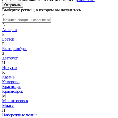
Выберите регион, в котором вы находитесь
×
А
Ангарск
Б
Братск
Е
Екатеринбург
З
Златоуст
И
Иркутск
К
Казань
Кемерово
Краснодар
Красноярск
М
Магнитогорск
Миасс
Н
Набережные челны