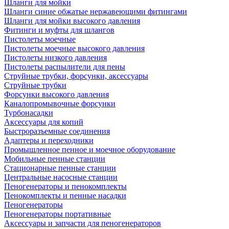
Шланги для мойки
Шланги синие обжатые нержавеющими фитингами
Шланги для мойки высокого давления
Фитинги и муфты для шлангов
Пистолеты моечные
Пистолеты моечные высокого давления
Пистолеты низкого давления
Пистолеты распылители для пены
Струйные трубки, форсунки, аксессуары
Струйные трубки
Форсунки высокого давления
Каналопромывочные форсунки
Турбонасадки
Аксессуары для копий
Быстроразъемные соединения
Адаптеры и переходники
Промышленное пенное и моечное оборудование
Мобильные пенные станции
Стационарные пенные станции
Центральные насосные станции
Пеногенераторы и пенокомплекты
Пенокомплекты и пенные насадки
Пеногенераторы
Пеногенераторы портативные
Аксессуары и запчасти для пеногенераторов