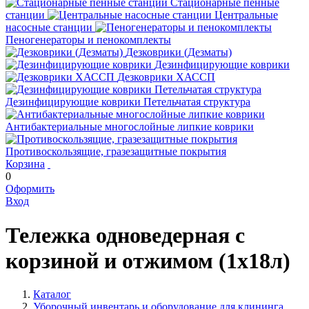
Стационарные пенные
станции
Центральные
насосные станции
Пеногенераторы и пенокомплекты
Дезковрики (Дезматы)
Дезинфицирующие коврики
Дезковрики ХАССП
Дезинфицирующие коврики Петельчатая структура
Антибактериальные многослойные липкие коврики
Противоскользящие, гразезащитные покрытия
Корзина
0
Оформить
Вход
Тележка одноведерная с
корзиной и отжимом (1х18л)
Каталог
Уборочный инвентарь и оборудование для клининга