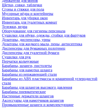
Держатели для мопов
Щетки, совки, таблички
Сгоны и стяжки для пола
Мусорные вёдра и контейнеры
Инвентарь для уборки окон
Инвентарь для туалетных комнат
Тележки, ведра
Оборудование для гигиены персонала
Сушилки для обуви, одежды, стойки для фартуков
Дозаторы, диспенсоры, урны
Дозаторы для жидкого мыла, пены, антисептика
Диспенсеры для бумажных полотенец
Диспенсеры для туалетной бумаги
Сушилки для рук
Перчатки кольчужные
Барабаны, шланги, пистолеты
Барабаны для намотки шланга
Барабаны из нержавеющей стали
Барабаны из ABS пластмассы и крашенной углеродистой
стали
Барабаны для шлангов высокого давления
Барабаны пневматические
Настенные держатели шлангов
Аксессуары для намотчиков шлангов
Промышленные шланги и комплектующие