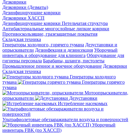
Дезковрики
Дезковрики (Дезматы)
Дезинфицирующие коврики
Дезковрики ХАССП
Дезинфицирующие коврики Петельчатая структура
Антибактериальные многослойные липкие коврики
Противоскользящие, гразезащитные покрытия
Складская техника
Генераторы холодного, горячего тумана
Дезустановки и
опрыскиватели
Дезинфекция и дезинсекция
Уборочный
инвентарь и оборудование для клининга
Оборудование для
гигиены персонала
Барабаны, шланги, пистолеты
Промышленное пенное и моечное оборудование
Дезковрики
Складская техника
Генераторы холодного
тумана
Генераторы горячего
тумана
Мотоопрыскиватели,
опрыскиватели
Дезустановки
Истребление насекомых
Ультрафиолетовые обеззараживатели воздуха и поверхностей
Уборочный
инвентарь FBK (по ХАССП)