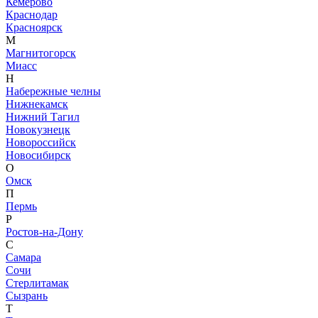
Кемерово
Краснодар
Красноярск
М
Магнитогорск
Миасс
Н
Набережные челны
Нижнекамск
Нижний Тагил
Новокузнецк
Новороссийск
Новосибирск
О
Омск
П
Пермь
Р
Ростов-на-Дону
С
Самара
Сочи
Стерлитамак
Сызрань
Т