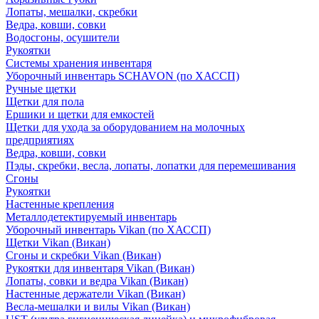
Лопаты, мешалки, скребки
Ведра, ковши, совки
Водосгоны, осушители
Рукоятки
Системы хранения инвентаря
Уборочный инвентарь SCHAVON (по ХАССП)
Ручные щетки
Щетки для пола
Ершики и щетки для емкостей
Щетки для ухода за оборудованием на молочных
предприятиях
Ведра, ковши, совки
Пэды, скребки, весла, лопаты, лопатки для перемешивания
Сгоны
Рукоятки
Настенные крепления
Металлодетектируемый инвентарь
Уборочный инвентарь Vikan (по ХАССП)
Щетки Vikan (Викан)
Сгоны и скребки Vikan (Викан)
Рукоятки для инвентаря Vikan (Викан)
Лопаты, совки и ведра Vikan (Викан)
Настенные держатели Vikan (Викан)
Весла-мешалки и вилы Vikan (Викан)