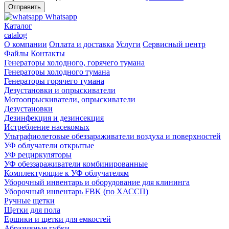
Whatsapp
Каталог
catalog
О компании
Оплата и доставка
Услуги
Сервисный центр
Файлы
Контакты
Генераторы холодного, горячего тумана
Генераторы холодного тумана
Генераторы горячего тумана
Дезустановки и опрыскиватели
Мотоопрыскиватели, опрыскиватели
Дезустановки
Дезинфекция и дезинсекция
Истребление насекомых
Ультрафиолетовые обеззараживатели воздуха и поверхностей
УФ облучатели открытые
УФ рециркуляторы
УФ обеззараживатели комбинированные
Комплектующие к УФ облучателям
Уборочный инвентарь и оборудование для клининга
Уборочный инвентарь FBK (по ХАССП)
Ручные щетки
Щетки для пола
Ершики и щетки для емкостей
Абразивные губки