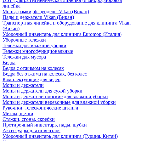
UST (ультра гигиеническая линейка) и микрофибровая
линейка
Мопы, рамки, флаундеры Vikan (Викан)
Пады и держатели Vikan (Викан)
Транспортная линейка и оборудование для клининга Vikan
(Викан)
Уборочный инвентарь для клининга Euromop (Италия)
Уборочные тележки
Тележки для влажной уборки
Тележки многофункциональные
Тележки для мусора
Ведра
Ведра с отжимом на колесах
Ведра без отжима на колесах, без колес
Комплектующие для ведер
Мопы и держатели
Мопы и держатели для сухой уборки
Мопы и держатели плоские для влажной уборки
Мопы и держатели веревочные для влажной уборки
Рукоятки, телескопические штанги
Метлы, щетки
Стяжки, сгоны, скребки
Протирочный инвентарь, пады, шубки
Аксессуары для инвентаря
Уборочный инвентарь для клининга (Турция, Китай)