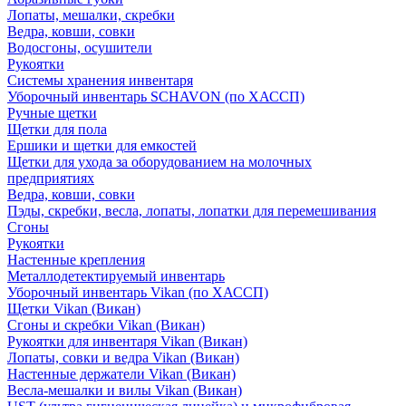
Лопаты, мешалки, скребки
Ведра, ковши, совки
Водосгоны, осушители
Рукоятки
Системы хранения инвентаря
Уборочный инвентарь SCHAVON (по ХАССП)
Ручные щетки
Щетки для пола
Ершики и щетки для емкостей
Щетки для ухода за оборудованием на молочных
предприятиях
Ведра, ковши, совки
Пэды, скребки, весла, лопаты, лопатки для перемешивания
Сгоны
Рукоятки
Настенные крепления
Металлодетектируемый инвентарь
Уборочный инвентарь Vikan (по ХАССП)
Щетки Vikan (Викан)
Сгоны и скребки Vikan (Викан)
Рукоятки для инвентаря Vikan (Викан)
Лопаты, совки и ведра Vikan (Викан)
Настенные держатели Vikan (Викан)
Весла-мешалки и вилы Vikan (Викан)