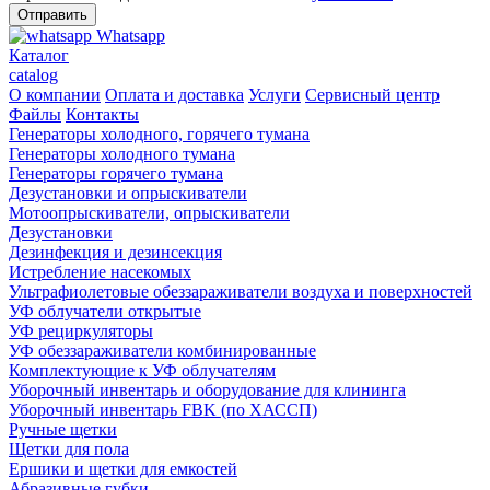
Whatsapp
Каталог
catalog
О компании
Оплата и доставка
Услуги
Сервисный центр
Файлы
Контакты
Генераторы холодного, горячего тумана
Генераторы холодного тумана
Генераторы горячего тумана
Дезустановки и опрыскиватели
Мотоопрыскиватели, опрыскиватели
Дезустановки
Дезинфекция и дезинсекция
Истребление насекомых
Ультрафиолетовые обеззараживатели воздуха и поверхностей
УФ облучатели открытые
УФ рециркуляторы
УФ обеззараживатели комбинированные
Комплектующие к УФ облучателям
Уборочный инвентарь и оборудование для клининга
Уборочный инвентарь FBK (по ХАССП)
Ручные щетки
Щетки для пола
Ершики и щетки для емкостей
Абразивные губки