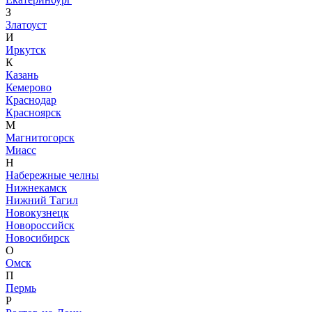
З
Златоуст
И
Иркутск
К
Казань
Кемерово
Краснодар
Красноярск
М
Магнитогорск
Миасс
Н
Набережные челны
Нижнекамск
Нижний Тагил
Новокузнецк
Новороссийск
Новосибирск
О
Омск
П
Пермь
Р