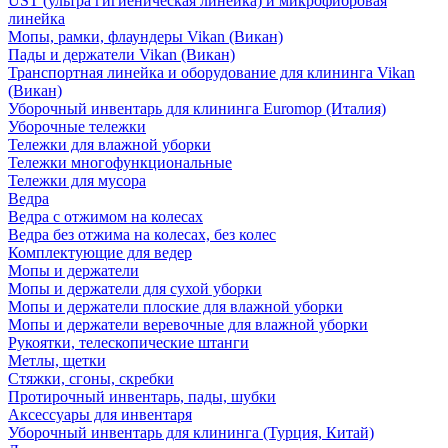
UST (ультра гигиеническая линейка) и микрофибровая
линейка
Мопы, рамки, флаундеры Vikan (Викан)
Пады и держатели Vikan (Викан)
Транспортная линейка и оборудование для клининга Vikan
(Викан)
Уборочный инвентарь для клининга Euromop (Италия)
Уборочные тележки
Тележки для влажной уборки
Тележки многофункциональные
Тележки для мусора
Ведра
Ведра с отжимом на колесах
Ведра без отжима на колесах, без колес
Комплектующие для ведер
Мопы и держатели
Мопы и держатели для сухой уборки
Мопы и держатели плоские для влажной уборки
Мопы и держатели веревочные для влажной уборки
Рукоятки, телескопические штанги
Метлы, щетки
Стяжки, сгоны, скребки
Протирочный инвентарь, пады, шубки
Аксессуары для инвентаря
Уборочный инвентарь для клининга (Турция, Китай)