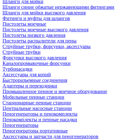
Шланги для мойки
Шланги синие обжатые нержавеющими фитингами
Шланги для мойки высокого давления
Фитинги и муфты для шлангов
Пистолеты моечные
Пистолеты моечные высокого давления
Пистолеты низкого давления
Пистолеты распылители для пены
Струйные трубки, форсунки, аксессуары
Струйные трубки
Форсунки высокого давления
Каналопромывочные форсунки
Турбонасадки
Аксессуары для копий
Быстроразъемные соединения
Адаптеры и переходники
Промышленное пенное и моечное оборудование
Мобильные пенные станции
Стационарные пенные станции
Центральные насосные станции
Пеногенераторы и пенокомплекты
Пенокомплекты и пенные насадки
Пеногенераторы
Пеногенераторы портативные
Аксессуары и запчасти для пеногенераторов