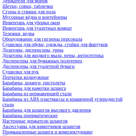
Держатели для мопов
Щетки, совки, таблички
Сгоны и стяжки для пола
Мусорные вёдра и контейнеры
Инвентарь для уборки окон
Инвентарь для туалетных комнат
Тележки, ведра
Оборудование для гигиены персонала
Сушилки для обуви, одежды, стойки для фартуков
Дозаторы, диспенсоры, урны
Дозаторы для жидкого мыла, пены, антисептика
Диспенсеры для бумажных полотенец
Диспенсеры для туалетной бумаги
Сушилки для рук
Перчатки кольчужные
Барабаны, шланги, пистолеты
Барабаны для намотки шланга
Барабаны из нержавеющей стали
Барабаны из ABS пластмассы и крашенной углеродистой
стали
Барабаны для шлангов высокого давления
Барабаны пневматические
Настенные держатели шлангов
Аксессуары для намотчиков шлангов
Промышленные шланги и комплектующие