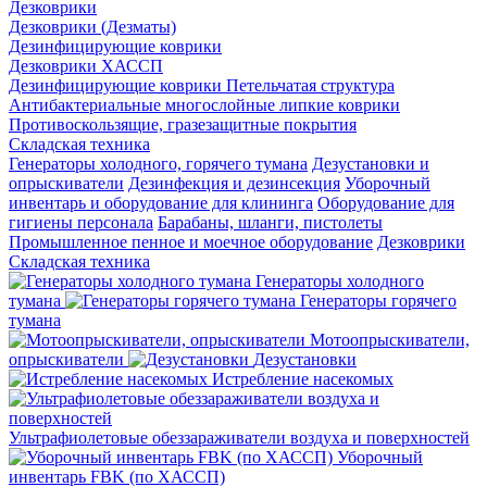
Дезковрики
Дезковрики (Дезматы)
Дезинфицирующие коврики
Дезковрики ХАССП
Дезинфицирующие коврики Петельчатая структура
Антибактериальные многослойные липкие коврики
Противоскользящие, гразезащитные покрытия
Складская техника
Генераторы холодного, горячего тумана
Дезустановки и
опрыскиватели
Дезинфекция и дезинсекция
Уборочный
инвентарь и оборудование для клининга
Оборудование для
гигиены персонала
Барабаны, шланги, пистолеты
Промышленное пенное и моечное оборудование
Дезковрики
Складская техника
Генераторы холодного
тумана
Генераторы горячего
тумана
Мотоопрыскиватели,
опрыскиватели
Дезустановки
Истребление насекомых
Ультрафиолетовые обеззараживатели воздуха и поверхностей
Уборочный
инвентарь FBK (по ХАССП)