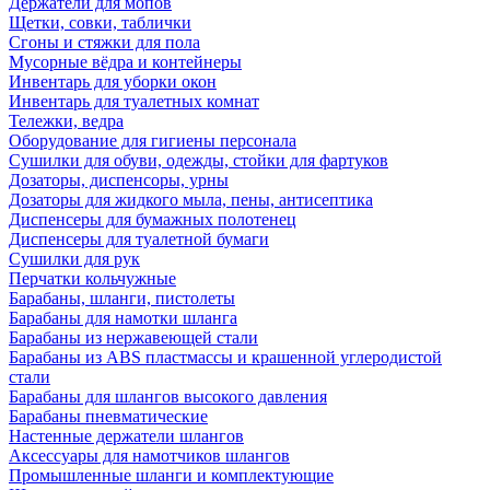
Держатели для мопов
Щетки, совки, таблички
Сгоны и стяжки для пола
Мусорные вёдра и контейнеры
Инвентарь для уборки окон
Инвентарь для туалетных комнат
Тележки, ведра
Оборудование для гигиены персонала
Сушилки для обуви, одежды, стойки для фартуков
Дозаторы, диспенсоры, урны
Дозаторы для жидкого мыла, пены, антисептика
Диспенсеры для бумажных полотенец
Диспенсеры для туалетной бумаги
Сушилки для рук
Перчатки кольчужные
Барабаны, шланги, пистолеты
Барабаны для намотки шланга
Барабаны из нержавеющей стали
Барабаны из ABS пластмассы и крашенной углеродистой
стали
Барабаны для шлангов высокого давления
Барабаны пневматические
Настенные держатели шлангов
Аксессуары для намотчиков шлангов
Промышленные шланги и комплектующие