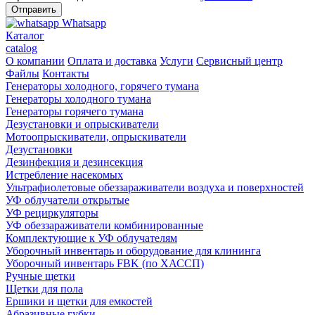
Whatsapp
Каталог
catalog
О компании
Оплата и доставка
Услуги
Сервисный центр
Файлы
Контакты
Генераторы холодного, горячего тумана
Генераторы холодного тумана
Генераторы горячего тумана
Дезустановки и опрыскиватели
Мотоопрыскиватели, опрыскиватели
Дезустановки
Дезинфекция и дезинсекция
Истребление насекомых
Ультрафиолетовые обеззараживатели воздуха и поверхностей
УФ облучатели открытые
УФ рециркуляторы
УФ обеззараживатели комбинированные
Комплектующие к УФ облучателям
Уборочный инвентарь и оборудование для клининга
Уборочный инвентарь FBK (по ХАССП)
Ручные щетки
Щетки для пола
Ершики и щетки для емкостей
Абразивные губки