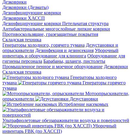
Дезковрики
Дезковрики (Дезматы)
Дезинфицирующие коврики
Дезковрики ХАССП
Дезинфицирующие коврики Петельчатая структура
Антибактериальные многослойные липкие коврики
Противоскользящие, гразезащитные покрытия
Складская техника
Генераторы холодного, горячего тумана
Дезустановки и
опрыскиватели
Дезинфекция и дезинсекция
Уборочный
инвентарь и оборудование для клининга
Оборудование для
гигиены персонала
Барабаны, шланги, пистолеты
Промышленное пенное и моечное оборудование
Дезковрики
Складская техника
Генераторы холодного
тумана
Генераторы горячего
тумана
Мотоопрыскиватели,
опрыскиватели
Дезустановки
Истребление насекомых
Ультрафиолетовые обеззараживатели воздуха и поверхностей
Уборочный
инвентарь FBK (по ХАССП)