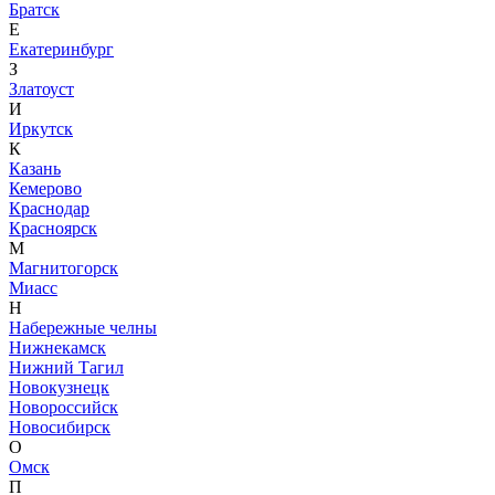
Братск
Е
Екатеринбург
З
Златоуст
И
Иркутск
К
Казань
Кемерово
Краснодар
Красноярск
М
Магнитогорск
Миасс
Н
Набережные челны
Нижнекамск
Нижний Тагил
Новокузнецк
Новороссийск
Новосибирск
О
Омск
П