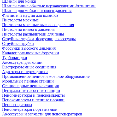
Шланги для мойки
Шланги синие обжатые нержавеющими фитингами
Шланги для мойки высокого давления
Фитинги и муфты для шлангов
Пистолеты моечные
Пистолеты моечные высокого давления
Пистолеты низкого давления
Пистолеты распылители для пены
Струйные трубки, форсунки, аксессуары
Струйные трубки
Форсунки высокого давления
Каналопромывочные форсунки
Турбонасадки
Аксессуары для копий
Быстроразъемные соединения
Адаптеры и переходники
Промышленное пенное и моечное оборудование
Мобильные пенные станции
Стационарные пенные станции
Центральные насосные станции
Пеногенераторы и пенокомплекты
Пенокомплекты и пенные насадки
Пеногенераторы
Пеногенераторы портативные
Аксессуары и запчасти для пеногенераторов