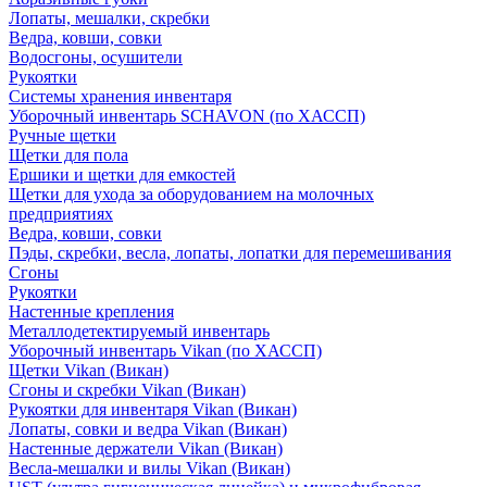
Лопаты, мешалки, скребки
Ведра, ковши, совки
Водосгоны, осушители
Рукоятки
Системы хранения инвентаря
Уборочный инвентарь SCHAVON (по ХАССП)
Ручные щетки
Щетки для пола
Ершики и щетки для емкостей
Щетки для ухода за оборудованием на молочных
предприятиях
Ведра, ковши, совки
Пэды, скребки, весла, лопаты, лопатки для перемешивания
Сгоны
Рукоятки
Настенные крепления
Металлодетектируемый инвентарь
Уборочный инвентарь Vikan (по ХАССП)
Щетки Vikan (Викан)
Сгоны и скребки Vikan (Викан)
Рукоятки для инвентаря Vikan (Викан)
Лопаты, совки и ведра Vikan (Викан)
Настенные держатели Vikan (Викан)
Весла-мешалки и вилы Vikan (Викан)