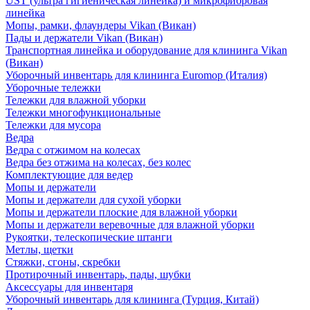
UST (ультра гигиеническая линейка) и микрофибровая
линейка
Мопы, рамки, флаундеры Vikan (Викан)
Пады и держатели Vikan (Викан)
Транспортная линейка и оборудование для клининга Vikan
(Викан)
Уборочный инвентарь для клининга Euromop (Италия)
Уборочные тележки
Тележки для влажной уборки
Тележки многофункциональные
Тележки для мусора
Ведра
Ведра с отжимом на колесах
Ведра без отжима на колесах, без колес
Комплектующие для ведер
Мопы и держатели
Мопы и держатели для сухой уборки
Мопы и держатели плоские для влажной уборки
Мопы и держатели веревочные для влажной уборки
Рукоятки, телескопические штанги
Метлы, щетки
Стяжки, сгоны, скребки
Протирочный инвентарь, пады, шубки
Аксессуары для инвентаря
Уборочный инвентарь для клининга (Турция, Китай)