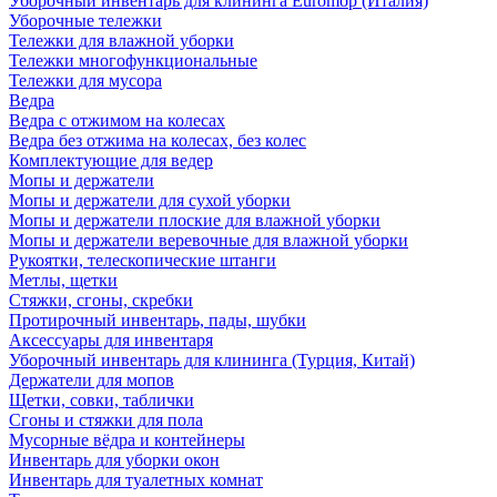
Уборочный инвентарь для клининга Euromop (Италия)
Уборочные тележки
Тележки для влажной уборки
Тележки многофункциональные
Тележки для мусора
Ведра
Ведра с отжимом на колесах
Ведра без отжима на колесах, без колес
Комплектующие для ведер
Мопы и держатели
Мопы и держатели для сухой уборки
Мопы и держатели плоские для влажной уборки
Мопы и держатели веревочные для влажной уборки
Рукоятки, телескопические штанги
Метлы, щетки
Стяжки, сгоны, скребки
Протирочный инвентарь, пады, шубки
Аксессуары для инвентаря
Уборочный инвентарь для клининга (Турция, Китай)
Держатели для мопов
Щетки, совки, таблички
Сгоны и стяжки для пола
Мусорные вёдра и контейнеры
Инвентарь для уборки окон
Инвентарь для туалетных комнат