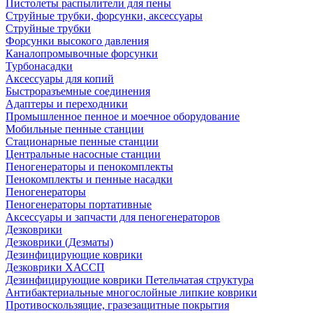
Пистолеты распылители для пены
Струйные трубки, форсунки, аксессуары
Струйные трубки
Форсунки высокого давления
Каналопромывочные форсунки
Турбонасадки
Аксессуары для копий
Быстроразъемные соединения
Адаптеры и переходники
Промышленное пенное и моечное оборудование
Мобильные пенные станции
Стационарные пенные станции
Центральные насосные станции
Пеногенераторы и пенокомплекты
Пенокомплекты и пенные насадки
Пеногенераторы
Пеногенераторы портативные
Аксессуары и запчасти для пеногенераторов
Дезковрики
Дезковрики (Дезматы)
Дезинфицирующие коврики
Дезковрики ХАССП
Дезинфицирующие коврики Петельчатая структура
Антибактериальные многослойные липкие коврики
Противоскользящие, гразезащитные покрытия