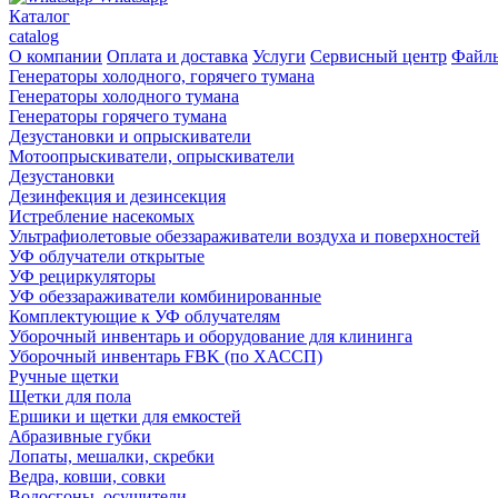
Каталог
catalog
О компании
Оплата и доставка
Услуги
Сервисный центр
Файл
Генераторы холодного, горячего тумана
Генераторы холодного тумана
Генераторы горячего тумана
Дезустановки и опрыскиватели
Мотоопрыскиватели, опрыскиватели
Дезустановки
Дезинфекция и дезинсекция
Истребление насекомых
Ультрафиолетовые обеззараживатели воздуха и поверхностей
УФ облучатели открытые
УФ рециркуляторы
УФ обеззараживатели комбинированные
Комплектующие к УФ облучателям
Уборочный инвентарь и оборудование для клининга
Уборочный инвентарь FBK (по ХАССП)
Ручные щетки
Щетки для пола
Ершики и щетки для емкостей
Абразивные губки
Лопаты, мешалки, скребки
Ведра, ковши, совки
Водосгоны, осушители