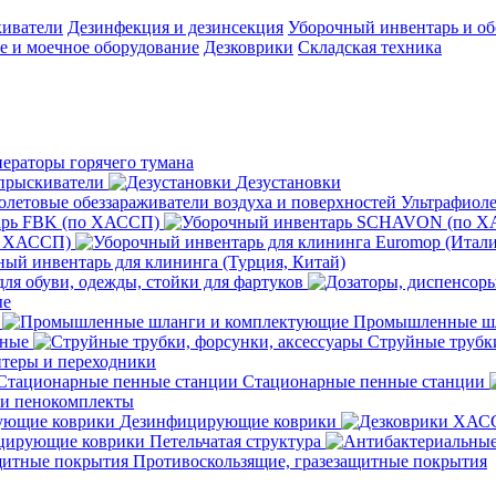
киватели
Дезинфекция и дезинсекция
Уборочный инвентарь и об
 и моечное оборудование
Дезковрики
Складская техника
нераторы горячего тумана
прыскиватели
Дезустановки
Ультрафиоле
арь FBK (по ХАССП)
о ХАССП)
ый инвентарь для клининга (Турция, Китай)
ля обуви, одежды, стойки для фартуков
ые
Промышленные шл
чные
Струйные трубки
теры и переходники
Стационарные пенные станции
 и пенокомплекты
Дезинфицирующие коврики
ирующие коврики Петельчатая структура
Противоскользящие, гразезащитные покрытия