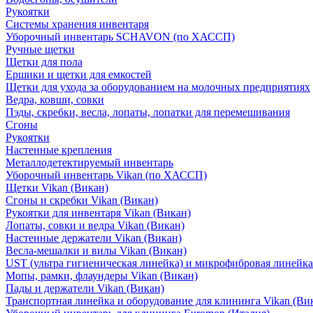
Рукоятки
Системы хранения инвентаря
Уборочный инвентарь SCHAVON (по ХАССП)
Ручные щетки
Щетки для пола
Ершики и щетки для емкостей
Щетки для ухода за оборудованием на молочных предприятиях
Ведра, ковши, совки
Пэды, скребки, весла, лопаты, лопатки для перемешивания
Сгоны
Рукоятки
Настенные крепления
Металлодетектируемый инвентарь
Уборочный инвентарь Vikan (по ХАССП)
Щетки Vikan (Викан)
Сгоны и скребки Vikan (Викан)
Рукоятки для инвентаря Vikan (Викан)
Лопаты, совки и ведра Vikan (Викан)
Настенные держатели Vikan (Викан)
Весла-мешалки и вилы Vikan (Викан)
UST (ультра гигиеническая линейка) и микрофибровая линейка
Мопы, рамки, флаундеры Vikan (Викан)
Пады и держатели Vikan (Викан)
Транспортная линейка и оборудование для клининга Vikan (Ви