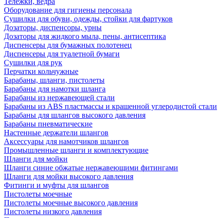
Тележки, ведра
Оборудование для гигиены персонала
Сушилки для обуви, одежды, стойки для фартуков
Дозаторы, диспенсоры, урны
Дозаторы для жидкого мыла, пены, антисептика
Диспенсеры для бумажных полотенец
Диспенсеры для туалетной бумаги
Сушилки для рук
Перчатки кольчужные
Барабаны, шланги, пистолеты
Барабаны для намотки шланга
Барабаны из нержавеющей стали
Барабаны из ABS пластмассы и крашенной углеродистой стали
Барабаны для шлангов высокого давления
Барабаны пневматические
Настенные держатели шлангов
Аксессуары для намотчиков шлангов
Промышленные шланги и комплектующие
Шланги для мойки
Шланги синие обжатые нержавеющими фитингами
Шланги для мойки высокого давления
Фитинги и муфты для шлангов
Пистолеты моечные
Пистолеты моечные высокого давления
Пистолеты низкого давления