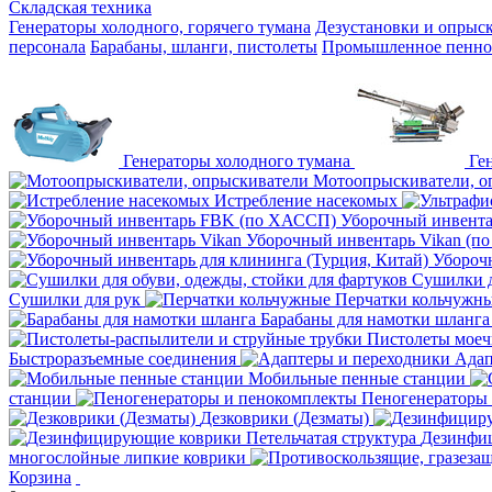
Складская техника
Генераторы холодного, горячего тумана
Дезустановки и опрыс
персонала
Барабаны, шланги, пистолеты
Промышленное пенное
Генераторы холодного тумана
Ге
Мотоопрыскиватели, о
Истребление насекомых
Уборочный инвент
Уборочный инвентарь Vikan (п
Уборочн
Сушилки д
Сушилки для рук
Перчатки кольчужн
Барабаны для намотки шланга
Пистолеты мое
Быстроразъемные соединения
Адап
Мобильные пенные станции
станции
Пеногенераторы
Дезковрики (Дезматы)
Дезинфиц
многослойные липкие коврики
Корзина