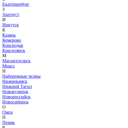
Екатеринбург
З
Златоуст
И
Иркутск
К
Казань
Кемерово
Краснодар
Красноярск
М
Магнитогорск
Миасс
Н
Набережные челны
Нижнекамск
Нижний Тагил
Новокузнецк
Новороссийск
Новосибирск
О
Омск
П
Пермь
Р