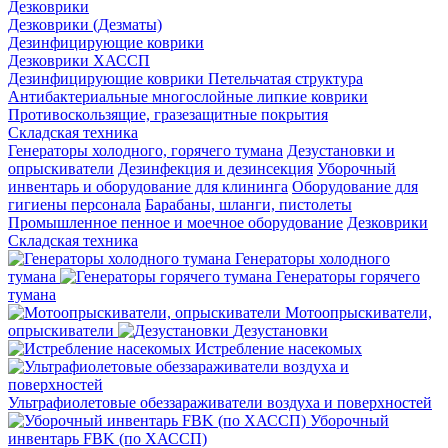
Дезковрики
Дезковрики (Дезматы)
Дезинфицирующие коврики
Дезковрики ХАССП
Дезинфицирующие коврики Петельчатая структура
Антибактериальные многослойные липкие коврики
Противоскользящие, гразезащитные покрытия
Складская техника
Генераторы холодного, горячего тумана
Дезустановки и
опрыскиватели
Дезинфекция и дезинсекция
Уборочный
инвентарь и оборудование для клининга
Оборудование для
гигиены персонала
Барабаны, шланги, пистолеты
Промышленное пенное и моечное оборудование
Дезковрики
Складская техника
Генераторы холодного
тумана
Генераторы горячего
тумана
Мотоопрыскиватели,
опрыскиватели
Дезустановки
Истребление насекомых
Ультрафиолетовые обеззараживатели воздуха и поверхностей
Уборочный
инвентарь FBK (по ХАССП)