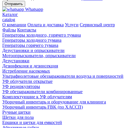
Whatsapp
Каталог
catalog
О компании
Оплата и доставка
Услуги
Сервисный центр
Файлы
Контакты
Генераторы холодного, горячего тумана
Генераторы холодного тумана
Генераторы горячего тумана
Дезустановки и опрыскиватели
Мотоопрыскиватели, опрыскиватели
Дезустановки
Дезинфекция и дезинсекция
Истребление насекомых
Ультрафиолетовые обеззараживатели воздуха и поверхностей
УФ облучатели открытые
УФ рециркуляторы
УФ обеззараживатели комбинированные
Комплектующие к УФ облучателям
Уборочный инвентарь и оборудование для клининга
Уборочный инвентарь FBK (по ХАССП)
Ручные щетки
Щетки для пола
Ершики и щетки для емкостей
Абразивные губки