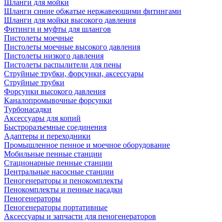
Шланги для мойки
Шланги синие обжатые нержавеющими фитингами
Шланги для мойки высокого давления
Фитинги и муфты для шлангов
Пистолеты моечные
Пистолеты моечные высокого давления
Пистолеты низкого давления
Пистолеты распылители для пены
Струйные трубки, форсунки, аксессуары
Струйные трубки
Форсунки высокого давления
Каналопромывочные форсунки
Турбонасадки
Аксессуары для копий
Быстроразъемные соединения
Адаптеры и переходники
Промышленное пенное и моечное оборудование
Мобильные пенные станции
Стационарные пенные станции
Центральные насосные станции
Пеногенераторы и пенокомплекты
Пенокомплекты и пенные насадки
Пеногенераторы
Пеногенераторы портативные
Аксессуары и запчасти для пеногенераторов