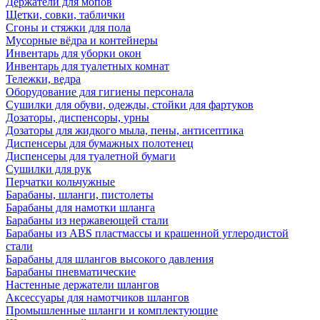
Держатели для мопов
Щетки, совки, таблички
Сгоны и стяжки для пола
Мусорные вёдра и контейнеры
Инвентарь для уборки окон
Инвентарь для туалетных комнат
Тележки, ведра
Оборудование для гигиены персонала
Сушилки для обуви, одежды, стойки для фартуков
Дозаторы, диспенсоры, урны
Дозаторы для жидкого мыла, пены, антисептика
Диспенсеры для бумажных полотенец
Диспенсеры для туалетной бумаги
Сушилки для рук
Перчатки кольчужные
Барабаны, шланги, пистолеты
Барабаны для намотки шланга
Барабаны из нержавеющей стали
Барабаны из ABS пластмассы и крашенной углеродистой
стали
Барабаны для шлангов высокого давления
Барабаны пневматические
Настенные держатели шлангов
Аксессуары для намотчиков шлангов
Промышленные шланги и комплектующие