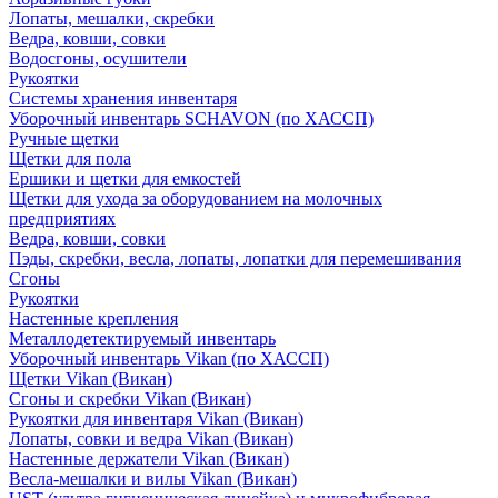
Лопаты, мешалки, скребки
Ведра, ковши, совки
Водосгоны, осушители
Рукоятки
Системы хранения инвентаря
Уборочный инвентарь SCHAVON (по ХАССП)
Ручные щетки
Щетки для пола
Ершики и щетки для емкостей
Щетки для ухода за оборудованием на молочных
предприятиях
Ведра, ковши, совки
Пэды, скребки, весла, лопаты, лопатки для перемешивания
Сгоны
Рукоятки
Настенные крепления
Металлодетектируемый инвентарь
Уборочный инвентарь Vikan (по ХАССП)
Щетки Vikan (Викан)
Сгоны и скребки Vikan (Викан)
Рукоятки для инвентаря Vikan (Викан)
Лопаты, совки и ведра Vikan (Викан)
Настенные держатели Vikan (Викан)
Весла-мешалки и вилы Vikan (Викан)