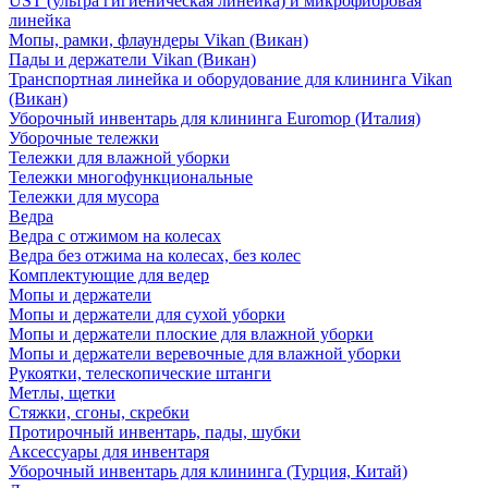
UST (ультра гигиеническая линейка) и микрофибровая
линейка
Мопы, рамки, флаундеры Vikan (Викан)
Пады и держатели Vikan (Викан)
Транспортная линейка и оборудование для клининга Vikan
(Викан)
Уборочный инвентарь для клининга Euromop (Италия)
Уборочные тележки
Тележки для влажной уборки
Тележки многофункциональные
Тележки для мусора
Ведра
Ведра с отжимом на колесах
Ведра без отжима на колесах, без колес
Комплектующие для ведер
Мопы и держатели
Мопы и держатели для сухой уборки
Мопы и держатели плоские для влажной уборки
Мопы и держатели веревочные для влажной уборки
Рукоятки, телескопические штанги
Метлы, щетки
Стяжки, сгоны, скребки
Протирочный инвентарь, пады, шубки
Аксессуары для инвентаря
Уборочный инвентарь для клининга (Турция, Китай)