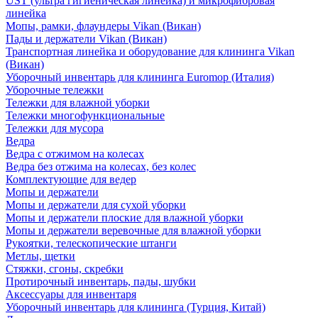
UST (ультра гигиеническая линейка) и микрофибровая
линейка
Мопы, рамки, флаундеры Vikan (Викан)
Пады и держатели Vikan (Викан)
Транспортная линейка и оборудование для клининга Vikan
(Викан)
Уборочный инвентарь для клининга Euromop (Италия)
Уборочные тележки
Тележки для влажной уборки
Тележки многофункциональные
Тележки для мусора
Ведра
Ведра с отжимом на колесах
Ведра без отжима на колесах, без колес
Комплектующие для ведер
Мопы и держатели
Мопы и держатели для сухой уборки
Мопы и держатели плоские для влажной уборки
Мопы и держатели веревочные для влажной уборки
Рукоятки, телескопические штанги
Метлы, щетки
Стяжки, сгоны, скребки
Протирочный инвентарь, пады, шубки
Аксессуары для инвентаря
Уборочный инвентарь для клининга (Турция, Китай)