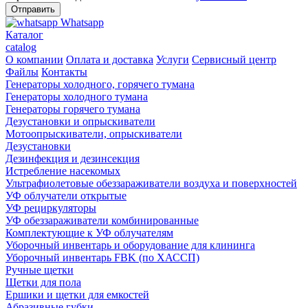
Whatsapp
Каталог
catalog
О компании
Оплата и доставка
Услуги
Сервисный центр
Файлы
Контакты
Генераторы холодного, горячего тумана
Генераторы холодного тумана
Генераторы горячего тумана
Дезустановки и опрыскиватели
Мотоопрыскиватели, опрыскиватели
Дезустановки
Дезинфекция и дезинсекция
Истребление насекомых
Ультрафиолетовые обеззараживатели воздуха и поверхностей
УФ облучатели открытые
УФ рециркуляторы
УФ обеззараживатели комбинированные
Комплектующие к УФ облучателям
Уборочный инвентарь и оборудование для клининга
Уборочный инвентарь FBK (по ХАССП)
Ручные щетки
Щетки для пола
Ершики и щетки для емкостей
Абразивные губки