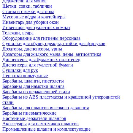
Держатели для мопов
Щетки, совки, таблички
Сгоны и стяжки для пола
Мусорные вёдра и контейнеры
Инвентарь для уборки окон
Инвентарь для туалетных комнат
Тележки, ведра
Оборудование для гигиены персонала
Сушилки для обуви, одежды, стойки для фартуков
Дозаторы, диспенсоры, урны
Дозаторы для жидкого мыла, пены, антисептика
Диспенсеры для бумажных полотенец
Диспенсеры для туалетной бумаги
Сушилки для рук
Перчатки кольчужные
Барабаны, шланги, пистолеты
Барабаны для намотки шланга
Барабаны из нержавеющей стали
Барабаны из ABS пластмассы и крашенной углеродистой
стали
Барабаны для шлангов высокого давления
Барабаны пневматические
Настенные держатели шлангов
Аксессуары для намотчиков шлангов
Промышленные шланги и комплектующие