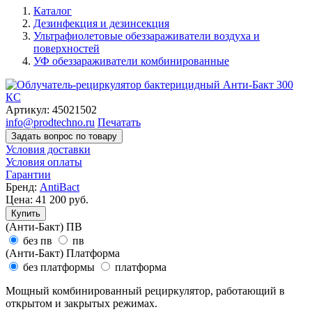
Каталог
Дезинфекция и дезинсекция
Ультрафиолетовые обеззараживатели воздуха и
поверхностей
УФ обеззараживатели комбинированные
Артикул:
45021502
info@prodtechno.ru
Печатать
Задать вопрос по товару
Условия доставки
Условия оплаты
Гарантии
Бренд:
AntiBact
Цена:
41 200
руб.
Купить
(Анти-Бакт) ПВ
без пв
пв
(Анти-Бакт) Платформа
без платформы
платформа
Мощный комбинированный рециркулятор, работающий в
открытом и закрытых режимах.