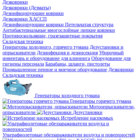
Дезковрики
Дезковрики (Дезматы)
Дезинфицирующие коврики
Дезковрики ХАССП
Дезинфицирующие коврики Петельчатая структура
Антибактериальные многослойные липкие коврики
Противоскользящие, гразезащитные покрытия
Складская техника
Генераторы холодного, горячего тумана
Дезустановки и
опрыскиватели
Дезинфекция и дезинсекция
Уборочный
инвентарь и оборудование для клининга
Оборудование для
гигиены персонала
Барабаны, шланги, пистолеты
Промышленное пенное и моечное оборудование
Дезковрики
Складская техника
Генераторы холодного тумана
Генераторы горячего тумана
Мотоопрыскиватели,
опрыскиватели
Дезустановки
Истребление насекомых
Ультрафиолетовые обеззараживатели воздуха и поверхностей