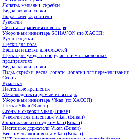
Лопаты, мешалки, скребки
Ведра, ковши, совки
Водосгоны, осушители
Рукоятки
Системы хранения инвентаря
Уборочный инвентарь SCHAVON (по ХАССП)
Ручные щетки
Щетки для пола
Ершики и щетки для емкостей
Щетки для ухода за оборудованием на молочных
предприятиях
Ведра, ковши, совки
Пэды, скребки, весла, лопаты, лопатки для перемешивания
Сгоны
Рукоятки
Настенные крепления
Металлодетектируемый инвентарь
Уборочный инвентарь Vikan (по ХАССП)
Щетки Vikan (Викан)
Сгоны и скребки Vikan (Викан)
Рукоятки для инвентаря Vikan (Викан)
Лопаты, совки и ведра Vikan (Викан)
Настенные держатели Vikan (Викан)
Весла-мешалки и вилы Vikan (Викан)