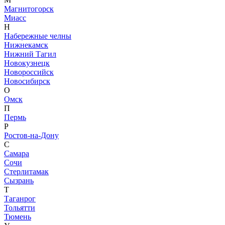
Магнитогорск
Миасс
Н
Набережные челны
Нижнекамск
Нижний Тагил
Новокузнецк
Новороссийск
Новосибирск
О
Омск
П
Пермь
Р
Ростов-на-Дону
С
Самара
Сочи
Стерлитамак
Сызрань
Т
Таганрог
Тольятти
Тюмень