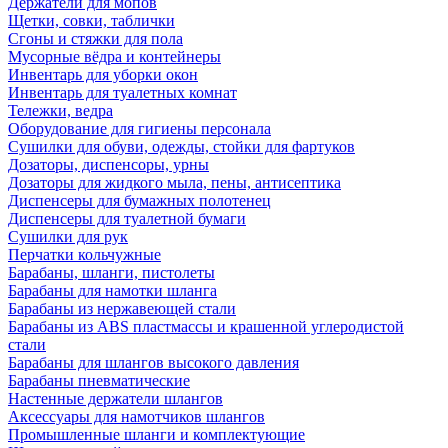
Держатели для мопов
Щетки, совки, таблички
Сгоны и стяжки для пола
Мусорные вёдра и контейнеры
Инвентарь для уборки окон
Инвентарь для туалетных комнат
Тележки, ведра
Оборудование для гигиены персонала
Сушилки для обуви, одежды, стойки для фартуков
Дозаторы, диспенсоры, урны
Дозаторы для жидкого мыла, пены, антисептика
Диспенсеры для бумажных полотенец
Диспенсеры для туалетной бумаги
Сушилки для рук
Перчатки кольчужные
Барабаны, шланги, пистолеты
Барабаны для намотки шланга
Барабаны из нержавеющей стали
Барабаны из ABS пластмассы и крашенной углеродистой
стали
Барабаны для шлангов высокого давления
Барабаны пневматические
Настенные держатели шлангов
Аксессуары для намотчиков шлангов
Промышленные шланги и комплектующие