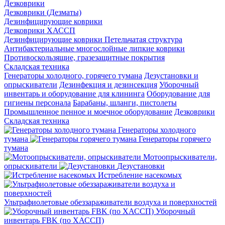
Дезковрики
Дезковрики (Дезматы)
Дезинфицирующие коврики
Дезковрики ХАССП
Дезинфицирующие коврики Петельчатая структура
Антибактериальные многослойные липкие коврики
Противоскользящие, гразезащитные покрытия
Складская техника
Генераторы холодного, горячего тумана
Дезустановки и
опрыскиватели
Дезинфекция и дезинсекция
Уборочный
инвентарь и оборудование для клининга
Оборудование для
гигиены персонала
Барабаны, шланги, пистолеты
Промышленное пенное и моечное оборудование
Дезковрики
Складская техника
Генераторы холодного
тумана
Генераторы горячего
тумана
Мотоопрыскиватели,
опрыскиватели
Дезустановки
Истребление насекомых
Ультрафиолетовые обеззараживатели воздуха и поверхностей
Уборочный
инвентарь FBK (по ХАССП)