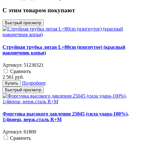
C этим товаром покупают
Быстрый просмотр
Струйная трубка литая L=80cm (изогнутое) (красный
наконечник копья)
Артикул:
51230321
Cравнить
2 561
руб.
Подробнее
Купить
Быстрый просмотр
Форсунка высокого давления 25045 (сила удара-100%),
1/4внеш, нерж.сталь R+M
Артикул:
61800
Cравнить