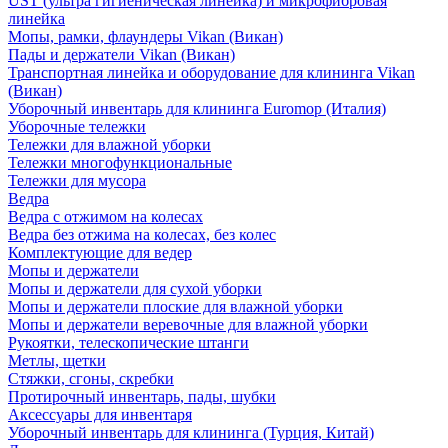
UST (ультра гигиеническая линейка) и микрофибровая
линейка
Мопы, рамки, флаундеры Vikan (Викан)
Пады и держатели Vikan (Викан)
Транспортная линейка и оборудование для клининга Vikan
(Викан)
Уборочный инвентарь для клининга Euromop (Италия)
Уборочные тележки
Тележки для влажной уборки
Тележки многофункциональные
Тележки для мусора
Ведра
Ведра с отжимом на колесах
Ведра без отжима на колесах, без колес
Комплектующие для ведер
Мопы и держатели
Мопы и держатели для сухой уборки
Мопы и держатели плоские для влажной уборки
Мопы и держатели веревочные для влажной уборки
Рукоятки, телескопические штанги
Метлы, щетки
Стяжки, сгоны, скребки
Протирочный инвентарь, пады, шубки
Аксессуары для инвентаря
Уборочный инвентарь для клининга (Турция, Китай)