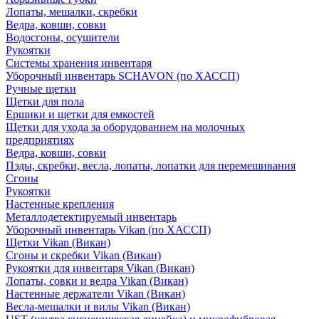
Лопаты, мешалки, скребки
Ведра, ковши, совки
Водосгоны, осушители
Рукоятки
Системы хранения инвентаря
Уборочный инвентарь SCHAVON (по ХАССП)
Ручные щетки
Щетки для пола
Ершики и щетки для емкостей
Щетки для ухода за оборудованием на молочных
предприятиях
Ведра, ковши, совки
Пэды, скребки, весла, лопаты, лопатки для перемешивания
Сгоны
Рукоятки
Настенные крепления
Металлодетектируемый инвентарь
Уборочный инвентарь Vikan (по ХАССП)
Щетки Vikan (Викан)
Сгоны и скребки Vikan (Викан)
Рукоятки для инвентаря Vikan (Викан)
Лопаты, совки и ведра Vikan (Викан)
Настенные держатели Vikan (Викан)
Весла-мешалки и вилы Vikan (Викан)