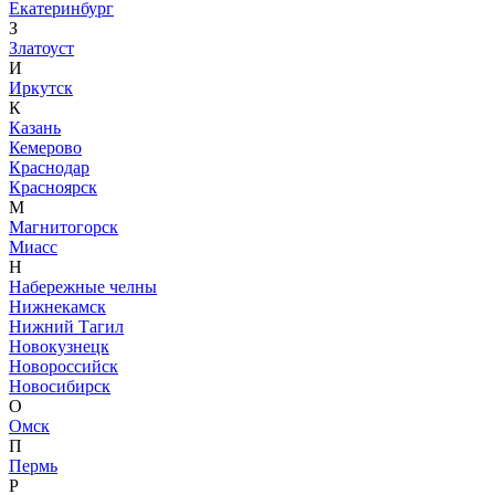
Екатеринбург
З
Златоуст
И
Иркутск
К
Казань
Кемерово
Краснодар
Красноярск
М
Магнитогорск
Миасс
Н
Набережные челны
Нижнекамск
Нижний Тагил
Новокузнецк
Новороссийск
Новосибирск
О
Омск
П
Пермь
Р