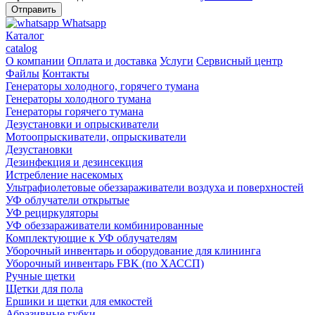
Whatsapp
Каталог
catalog
О компании
Оплата и доставка
Услуги
Сервисный центр
Файлы
Контакты
Генераторы холодного, горячего тумана
Генераторы холодного тумана
Генераторы горячего тумана
Дезустановки и опрыскиватели
Мотоопрыскиватели, опрыскиватели
Дезустановки
Дезинфекция и дезинсекция
Истребление насекомых
Ультрафиолетовые обеззараживатели воздуха и поверхностей
УФ облучатели открытые
УФ рециркуляторы
УФ обеззараживатели комбинированные
Комплектующие к УФ облучателям
Уборочный инвентарь и оборудование для клининга
Уборочный инвентарь FBK (по ХАССП)
Ручные щетки
Щетки для пола
Ершики и щетки для емкостей
Абразивные губки