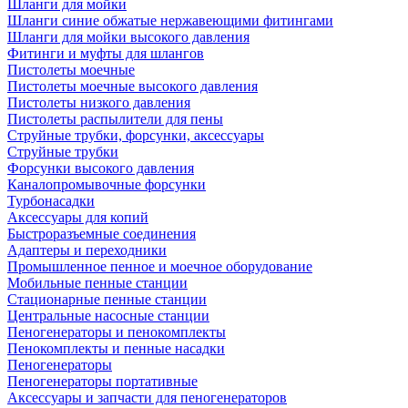
Шланги для мойки
Шланги синие обжатые нержавеющими фитингами
Шланги для мойки высокого давления
Фитинги и муфты для шлангов
Пистолеты моечные
Пистолеты моечные высокого давления
Пистолеты низкого давления
Пистолеты распылители для пены
Струйные трубки, форсунки, аксессуары
Струйные трубки
Форсунки высокого давления
Каналопромывочные форсунки
Турбонасадки
Аксессуары для копий
Быстроразъемные соединения
Адаптеры и переходники
Промышленное пенное и моечное оборудование
Мобильные пенные станции
Стационарные пенные станции
Центральные насосные станции
Пеногенераторы и пенокомплекты
Пенокомплекты и пенные насадки
Пеногенераторы
Пеногенераторы портативные
Аксессуары и запчасти для пеногенераторов