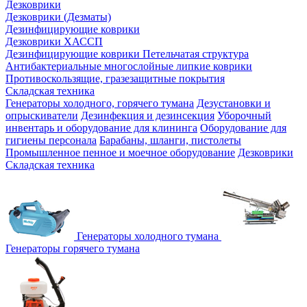
Дезковрики
Дезковрики (Дезматы)
Дезинфицирующие коврики
Дезковрики ХАССП
Дезинфицирующие коврики Петельчатая структура
Антибактериальные многослойные липкие коврики
Противоскользящие, гразезащитные покрытия
Складская техника
Генераторы холодного, горячего тумана
Дезустановки и
опрыскиватели
Дезинфекция и дезинсекция
Уборочный
инвентарь и оборудование для клининга
Оборудование для
гигиены персонала
Барабаны, шланги, пистолеты
Промышленное пенное и моечное оборудование
Дезковрики
Складская техника
Генераторы холодного тумана
Генераторы горячего тумана