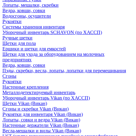
Лопаты, мешалки, скребки
Ведра, ковши, совки
Водосгоны, осушители
Рукоятки
Системы хранения инвентаря
Уборочный инвентарь SCHAVON (по ХАССП)
Ручные щетки
Щетки для пола
Ершики и щетки для емкостей
Щетки для ухода за оборудованием на молочных
предприятиях
Ведра, ковши, совки
Пэды, скребки, весла, лопаты, лопатки для перемешивания
Сгоны
Рукоятки
Настенные крепления
Металлодетектируемый инвентарь
Уборочный инвентарь Vikan (по ХАССП)
Щетки Vikan (Викан)
Сгоны и скребки Vikan (Викан)
Рукоятки для инвентаря Vikan (Викан)
Лопаты, совки и ведра Vikan (Викан)
Настенные держатели Vikan (Викан)
Весла-мешалки и вилы Vikan (Викан)