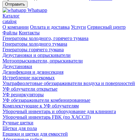
Whatsapp
Каталог
catalog
О компании
Оплата и доставка
Услуги
Сервисный центр
Файлы
Контакты
Генераторы холодного, горячего тумана
Генераторы холодного тумана
Генераторы горячего тумана
Дезустановки и опрыскиватели
Мотоопрыскиватели, опрыскиватели
Дезустановки
Дезинфекция и дезинсекция
Истребление насекомых
Ультрафиолетовые обеззараживатели воздуха и поверхностей
УФ облучатели открытые
УФ рециркуляторы
УФ обеззараживатели комбинированные
Комплектующие к УФ облучателям
Уборочный инвентарь и оборудование для клининга
Уборочный инвентарь FBK (по ХАССП)
Ручные щетки
Щетки для пола
Ершики и щетки для емкостей
Абразивные губки