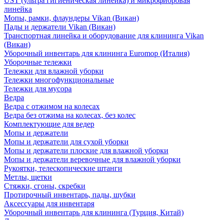
UST (ультра гигиеническая линейка) и микрофибровая
линейка
Мопы, рамки, флаундеры Vikan (Викан)
Пады и держатели Vikan (Викан)
Транспортная линейка и оборудование для клининга Vikan
(Викан)
Уборочный инвентарь для клининга Euromop (Италия)
Уборочные тележки
Тележки для влажной уборки
Тележки многофункциональные
Тележки для мусора
Ведра
Ведра с отжимом на колесах
Ведра без отжима на колесах, без колес
Комплектующие для ведер
Мопы и держатели
Мопы и держатели для сухой уборки
Мопы и держатели плоские для влажной уборки
Мопы и держатели веревочные для влажной уборки
Рукоятки, телескопические штанги
Метлы, щетки
Стяжки, сгоны, скребки
Протирочный инвентарь, пады, шубки
Аксессуары для инвентаря
Уборочный инвентарь для клининга (Турция, Китай)