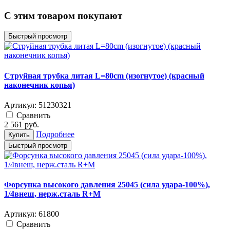
C этим товаром покупают
Быстрый просмотр
Струйная трубка литая L=80cm (изогнутое) (красный
наконечник копья)
Артикул:
51230321
Cравнить
2 561
руб.
Подробнее
Купить
Быстрый просмотр
Форсунка высокого давления 25045 (сила удара-100%),
1/4внеш, нерж.сталь R+M
Артикул:
61800
Cравнить