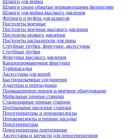
Шланги для мойки
Шланги синие обжатые нержавеющими фитингами
Шланги для мойки высокого давления
Фитинги и муфты для шлангов
Пистолеты моечные
Пистолеты моечные высокого давления
Пистолеты низкого давления
Пистолеты распылители для пены
Струйные трубки, форсунки, аксессуары
Струйные трубки
Форсунки высокого давления
Каналопромывочные форсунки
Турбонасадки
Аксессуары для копий
Быстроразъемные соединения
Адаптеры и переходники
Промышленное пенное и моечное оборудование
Мобильные пенные станции
Стационарные пенные станции
Центральные насосные станции
Пеногенераторы и пенокомплекты
Пенокомплекты и пенные насадки
Пеногенераторы
Пеногенераторы портативные
Аксессуары и запчасти для пеногенераторов