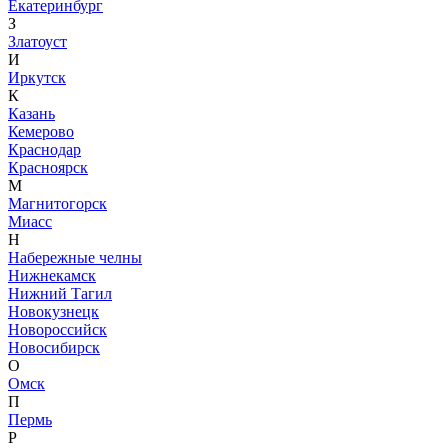
Екатеринбург
З
Златоуст
И
Иркутск
К
Казань
Кемерово
Краснодар
Красноярск
М
Магнитогорск
Миасс
Н
Набережные челны
Нижнекамск
Нижний Тагил
Новокузнецк
Новороссийск
Новосибирск
О
Омск
П
Пермь
Р