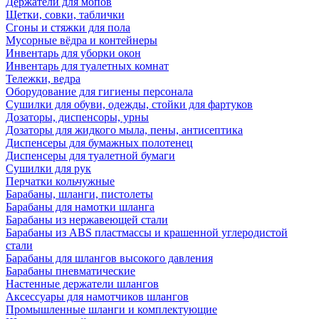
Держатели для мопов
Щетки, совки, таблички
Сгоны и стяжки для пола
Мусорные вёдра и контейнеры
Инвентарь для уборки окон
Инвентарь для туалетных комнат
Тележки, ведра
Оборудование для гигиены персонала
Сушилки для обуви, одежды, стойки для фартуков
Дозаторы, диспенсоры, урны
Дозаторы для жидкого мыла, пены, антисептика
Диспенсеры для бумажных полотенец
Диспенсеры для туалетной бумаги
Сушилки для рук
Перчатки кольчужные
Барабаны, шланги, пистолеты
Барабаны для намотки шланга
Барабаны из нержавеющей стали
Барабаны из ABS пластмассы и крашенной углеродистой
стали
Барабаны для шлангов высокого давления
Барабаны пневматические
Настенные держатели шлангов
Аксессуары для намотчиков шлангов
Промышленные шланги и комплектующие