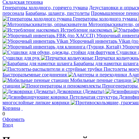
Складская техника
Генераторы холодного, горячего тумана
Дезустановки и опрыс
персонала
Барабаны, шланги, пистолеты
Промышленное пенное
Генераторы холодного тумана
Мотоопрыскиватели, о
Истребление насекомых
Уборочный инвент
Уборочный инвентарь Vikan (п
Уборочн
Сушилки д
Сушилки для рук
Перчатки кольчужн
Барабаны для намотки шланга
Пистолеты мое
Быстроразъемные соединения
Адап
Мобильные пенные станции
станции
Пеногенераторы
Дезковрики (Дезматы)
Дезинфиц
многослойные липкие коврики
Корзина
0
Оформить
Вход