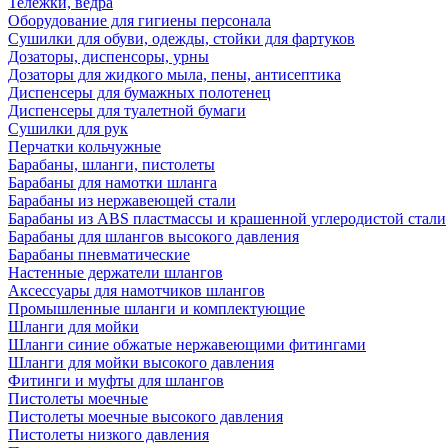
Тележки, ведра
Оборудование для гигиены персонала
Сушилки для обуви, одежды, стойки для фартуков
Дозаторы, диспенсоры, урны
Дозаторы для жидкого мыла, пены, антисептика
Диспенсеры для бумажных полотенец
Диспенсеры для туалетной бумаги
Сушилки для рук
Перчатки кольчужные
Барабаны, шланги, пистолеты
Барабаны для намотки шланга
Барабаны из нержавеющей стали
Барабаны из ABS пластмассы и крашенной углеродистой стали
Барабаны для шлангов высокого давления
Барабаны пневматические
Настенные держатели шлангов
Аксессуары для намотчиков шлангов
Промышленные шланги и комплектующие
Шланги для мойки
Шланги синие обжатые нержавеющими фитингами
Шланги для мойки высокого давления
Фитинги и муфты для шлангов
Пистолеты моечные
Пистолеты моечные высокого давления
Пистолеты низкого давления