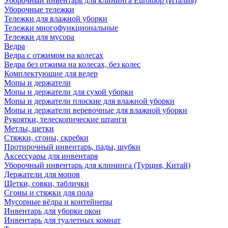
Уборочный инвентарь для клининга Euromop (Италия)
Уборочные тележки
Тележки для влажной уборки
Тележки многофункциональные
Тележки для мусора
Ведра
Ведра с отжимом на колесах
Ведра без отжима на колесах, без колес
Комплектующие для ведер
Мопы и держатели
Мопы и держатели для сухой уборки
Мопы и держатели плоские для влажной уборки
Мопы и держатели веревочные для влажной уборки
Рукоятки, телескопические штанги
Метлы, щетки
Стяжки, сгоны, скребки
Протирочный инвентарь, пады, шубки
Аксессуары для инвентаря
Уборочный инвентарь для клининга (Турция, Китай)
Держатели для мопов
Щетки, совки, таблички
Сгоны и стяжки для пола
Мусорные вёдра и контейнеры
Инвентарь для уборки окон
Инвентарь для туалетных комнат