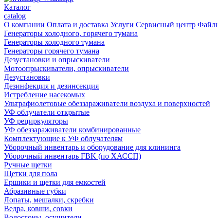
Каталог
catalog
О компании
Оплата и доставка
Услуги
Сервисный центр
Файл
Генераторы холодного, горячего тумана
Генераторы холодного тумана
Генераторы горячего тумана
Дезустановки и опрыскиватели
Мотоопрыскиватели, опрыскиватели
Дезустановки
Дезинфекция и дезинсекция
Истребление насекомых
Ультрафиолетовые обеззараживатели воздуха и поверхностей
УФ облучатели открытые
УФ рециркуляторы
УФ обеззараживатели комбинированные
Комплектующие к УФ облучателям
Уборочный инвентарь и оборудование для клининга
Уборочный инвентарь FBK (по ХАССП)
Ручные щетки
Щетки для пола
Ершики и щетки для емкостей
Абразивные губки
Лопаты, мешалки, скребки
Ведра, ковши, совки
Водосгоны, осушители