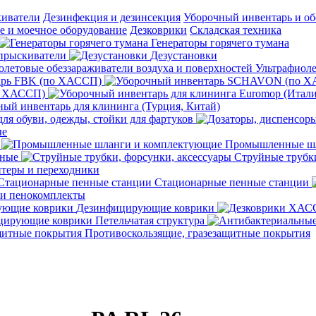
киватели
Дезинфекция и дезинсекция
Уборочный инвентарь и об
 и моечное оборудование
Дезковрики
Складская техника
Генераторы горячего тумана
прыскиватели
Дезустановки
Ультрафиоле
арь FBK (по ХАССП)
о ХАССП)
ый инвентарь для клининга (Турция, Китай)
ля обуви, одежды, стойки для фартуков
ые
Промышленные шл
чные
Струйные трубки
теры и переходники
Стационарные пенные станции
 и пенокомплекты
Дезинфицирующие коврики
ирующие коврики Петельчатая структура
Противоскользящие, гразезащитные покрытия