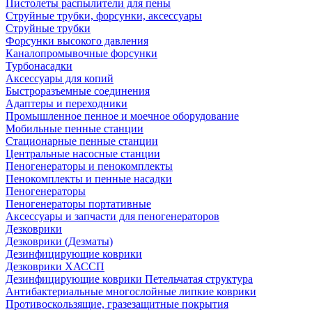
Пистолеты распылители для пены
Струйные трубки, форсунки, аксессуары
Струйные трубки
Форсунки высокого давления
Каналопромывочные форсунки
Турбонасадки
Аксессуары для копий
Быстроразъемные соединения
Адаптеры и переходники
Промышленное пенное и моечное оборудование
Мобильные пенные станции
Стационарные пенные станции
Центральные насосные станции
Пеногенераторы и пенокомплекты
Пенокомплекты и пенные насадки
Пеногенераторы
Пеногенераторы портативные
Аксессуары и запчасти для пеногенераторов
Дезковрики
Дезковрики (Дезматы)
Дезинфицирующие коврики
Дезковрики ХАССП
Дезинфицирующие коврики Петельчатая структура
Антибактериальные многослойные липкие коврики
Противоскользящие, гразезащитные покрытия