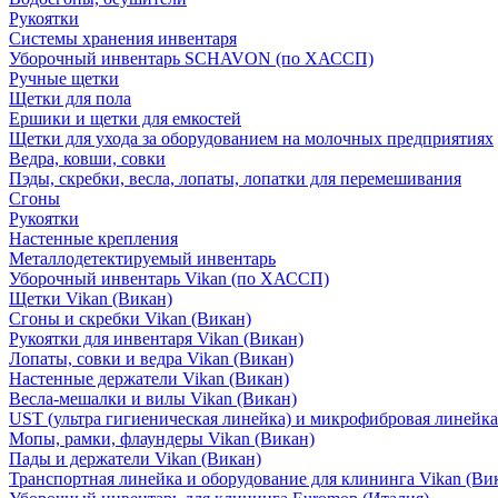
Рукоятки
Системы хранения инвентаря
Уборочный инвентарь SCHAVON (по ХАССП)
Ручные щетки
Щетки для пола
Ершики и щетки для емкостей
Щетки для ухода за оборудованием на молочных предприятиях
Ведра, ковши, совки
Пэды, скребки, весла, лопаты, лопатки для перемешивания
Сгоны
Рукоятки
Настенные крепления
Металлодетектируемый инвентарь
Уборочный инвентарь Vikan (по ХАССП)
Щетки Vikan (Викан)
Сгоны и скребки Vikan (Викан)
Рукоятки для инвентаря Vikan (Викан)
Лопаты, совки и ведра Vikan (Викан)
Настенные держатели Vikan (Викан)
Весла-мешалки и вилы Vikan (Викан)
UST (ультра гигиеническая линейка) и микрофибровая линейка
Мопы, рамки, флаундеры Vikan (Викан)
Пады и держатели Vikan (Викан)
Транспортная линейка и оборудование для клининга Vikan (Ви