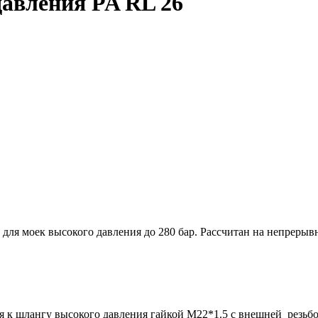
авления PA RL 26
для моек высокого давления до 280 бар. Рассчитан на непрерыв
 к шлангу высокого давления гайкой M22*1.5 с внешней резьбой