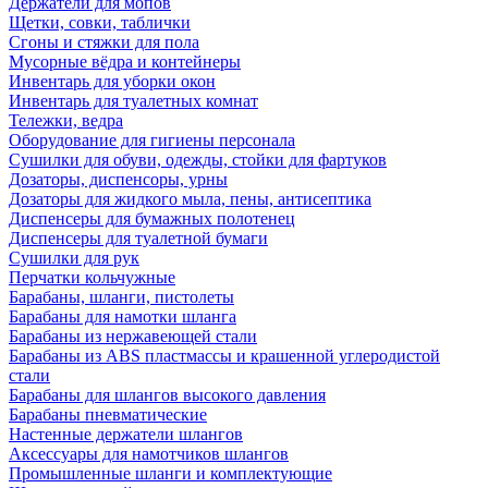
Держатели для мопов
Щетки, совки, таблички
Сгоны и стяжки для пола
Мусорные вёдра и контейнеры
Инвентарь для уборки окон
Инвентарь для туалетных комнат
Тележки, ведра
Оборудование для гигиены персонала
Сушилки для обуви, одежды, стойки для фартуков
Дозаторы, диспенсоры, урны
Дозаторы для жидкого мыла, пены, антисептика
Диспенсеры для бумажных полотенец
Диспенсеры для туалетной бумаги
Сушилки для рук
Перчатки кольчужные
Барабаны, шланги, пистолеты
Барабаны для намотки шланга
Барабаны из нержавеющей стали
Барабаны из ABS пластмассы и крашенной углеродистой
стали
Барабаны для шлангов высокого давления
Барабаны пневматические
Настенные держатели шлангов
Аксессуары для намотчиков шлангов
Промышленные шланги и комплектующие