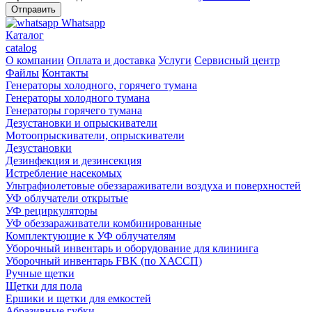
Whatsapp
Каталог
catalog
О компании
Оплата и доставка
Услуги
Сервисный центр
Файлы
Контакты
Генераторы холодного, горячего тумана
Генераторы холодного тумана
Генераторы горячего тумана
Дезустановки и опрыскиватели
Мотоопрыскиватели, опрыскиватели
Дезустановки
Дезинфекция и дезинсекция
Истребление насекомых
Ультрафиолетовые обеззараживатели воздуха и поверхностей
УФ облучатели открытые
УФ рециркуляторы
УФ обеззараживатели комбинированные
Комплектующие к УФ облучателям
Уборочный инвентарь и оборудование для клининга
Уборочный инвентарь FBK (по ХАССП)
Ручные щетки
Щетки для пола
Ершики и щетки для емкостей
Абразивные губки