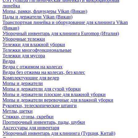
UST (ультра гигиеническая линейка) и микрофибровая
линейка
Мопы, рамки, флаундеры Vikan (Викан)
Пады и держатели Vikan (Викан)
Транспортная линейка и оборудование для клининга Vikan
(Викан)
Уборочный инвентарь для клининга Euromop (Италия)
Уборочные тележки
Тележки для влажной уборки
Тележки многофункциональные
Тележки для мусора
Ведра
Ведра с отжимом на колесах
Ведра без отжима на колесах, без колес
Комплектующие для ведер
Мопы и держатели
Мопы и держатели для сухой уборки
Мопы и держатели плоские для влажной уборки
Мопы и держатели веревочные для влажной уборки
Рукоятки, телескопические штанги
Метлы, щетки
Стяжки, сгоны, скребки
Протирочный инвентарь, пады, шубки
Аксессуары для инвентаря
Уборочный инвентарь для клининга (Турция, Китай)