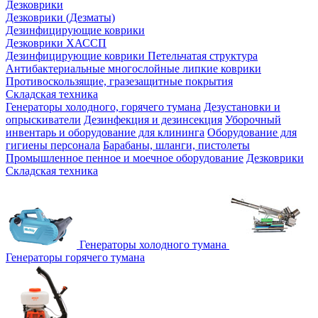
Дезковрики
Дезковрики (Дезматы)
Дезинфицирующие коврики
Дезковрики ХАССП
Дезинфицирующие коврики Петельчатая структура
Антибактериальные многослойные липкие коврики
Противоскользящие, гразезащитные покрытия
Складская техника
Генераторы холодного, горячего тумана
Дезустановки и
опрыскиватели
Дезинфекция и дезинсекция
Уборочный
инвентарь и оборудование для клининга
Оборудование для
гигиены персонала
Барабаны, шланги, пистолеты
Промышленное пенное и моечное оборудование
Дезковрики
Складская техника
Генераторы холодного тумана
Генераторы горячего тумана