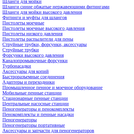
Шланги для мойки
Шланги синие обжатые нержавеющими фитингами
Шланги для мойки высокого давления
Фитинги и муфты для шлангов
Пистолеты моечные
Пистолеты моечные высокого давления
Пистолеты низкого давления
Пистолеты распылители для пены
Струйные трубки, форсунки, аксессуары
Струйные трубки
Форсунки высокого давления
Каналопромывочные форсунки
Турбонасадки
Аксессуары для копий
Быстроразъемные соединения
Адаптеры и переходники
Промышленное пенное и моечное оборудование
Мобильные пенные станции
Стационарные пенные станции
Центральные насосные станции
Пеногенераторы и пенокомплекты
Пенокомплекты и пенные насадки
Пеногенераторы
Пеногенераторы портативные
Аксессуары и запчасти для пеногенераторов