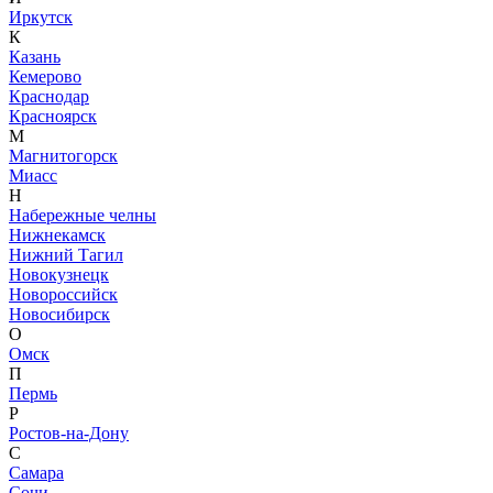
Иркутск
К
Казань
Кемерово
Краснодар
Красноярск
М
Магнитогорск
Миасс
Н
Набережные челны
Нижнекамск
Нижний Тагил
Новокузнецк
Новороссийск
Новосибирск
О
Омск
П
Пермь
Р
Ростов-на-Дону
С
Самара
Сочи