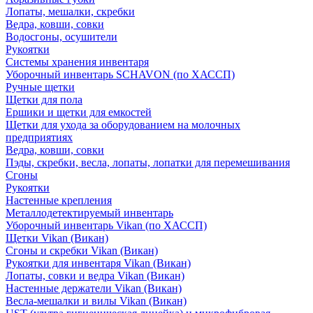
Лопаты, мешалки, скребки
Ведра, ковши, совки
Водосгоны, осушители
Рукоятки
Системы хранения инвентаря
Уборочный инвентарь SCHAVON (по ХАССП)
Ручные щетки
Щетки для пола
Ершики и щетки для емкостей
Щетки для ухода за оборудованием на молочных
предприятиях
Ведра, ковши, совки
Пэды, скребки, весла, лопаты, лопатки для перемешивания
Сгоны
Рукоятки
Настенные крепления
Металлодетектируемый инвентарь
Уборочный инвентарь Vikan (по ХАССП)
Щетки Vikan (Викан)
Сгоны и скребки Vikan (Викан)
Рукоятки для инвентаря Vikan (Викан)
Лопаты, совки и ведра Vikan (Викан)
Настенные держатели Vikan (Викан)
Весла-мешалки и вилы Vikan (Викан)