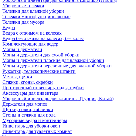
Уборочный инвентарь для клининга Euromop (Италия)
Уборочные тележки
Тележки для влажной уборки
Тележки многофункциональные
Тележки для мусора
Ведра
Ведра с отжимом на колесах
Ведра без отжима на колесах, без колес
Комплектующие для ведер
Мопы и держатели
Мопы и держатели для сухой уборки
Мопы и держатели плоские для влажной уборки
Мопы и держатели веревочные для влажной уборки
Рукоятки, телескопические штанги
Метлы, щетки
Стяжки, сгоны, скребки
Протирочный инвентарь, пады, шубки
Аксессуары для инвентаря
Уборочный инвентарь для клининга (Турция, Китай)
Держатели для мопов
Щетки, совки, таблички
Сгоны и стяжки для пола
Мусорные вёдра и контейнеры
Инвентарь для уборки окон
Инвентарь для туалетных комнат