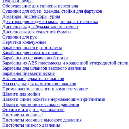
Тележки, ведра
Оборудование для гигиены персонала
Сушилки для обуви, одежды, стойки для фартуков
Дозаторы, диспенсоры, урны
Дозаторы для жидкого мыла, пены, антисептика
Диспенсеры для бумажных полотенец
Диспенсеры для туалетной бумаги
Сушилки для рук
Перчатки кольчужные
Барабаны, шланги, пистолеты
Барабаны для намотки шланга
Барабаны из нержавеющей стали
Барабаны из ABS пластмассы и крашенной углеродистой стали
Барабаны для шлангов высокого давления
Барабаны пневматические
Настенные держатели шлангов
Аксессуары для намотчиков шлангов
Промышленные шланги и комплектующие
Шланги для мойки
Шланги синие обжатые нержавеющими фитингами
Шланги для мойки высокого давления
Фитинги и муфты для шлангов
Пистолеты моечные
Пистолеты моечные высокого давления
Пистолеты низкого давления