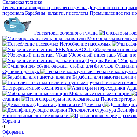
Складская техника
Генераторы холодного, горячего тумана
Дезустановки и опрыс
персонала
Барабаны, шланги, пистолеты
Промышленное пенное
Генераторы холодного тумана
Мотоопрыскиватели, о
Истребление насекомых
Уборочный инвент
Уборочный инвентарь Vikan (п
Уборочн
Сушилки д
Сушилки для рук
Перчатки кольчужн
Барабаны для намотки шланга
Пистолеты мое
Быстроразъемные соединения
Адап
Мобильные пенные станции
станции
Пеногенераторы
Дезковрики (Дезматы)
Дезинфиц
многослойные липкие коврики
Корзина
0
Оформить