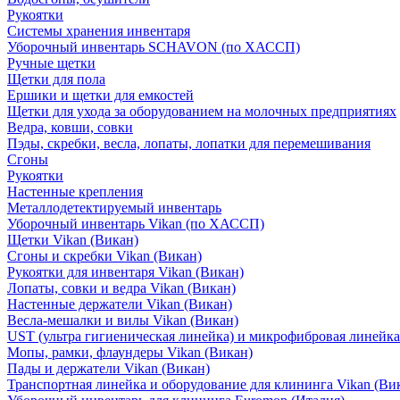
Рукоятки
Системы хранения инвентаря
Уборочный инвентарь SCHAVON (по ХАССП)
Ручные щетки
Щетки для пола
Ершики и щетки для емкостей
Щетки для ухода за оборудованием на молочных предприятиях
Ведра, ковши, совки
Пэды, скребки, весла, лопаты, лопатки для перемешивания
Сгоны
Рукоятки
Настенные крепления
Металлодетектируемый инвентарь
Уборочный инвентарь Vikan (по ХАССП)
Щетки Vikan (Викан)
Сгоны и скребки Vikan (Викан)
Рукоятки для инвентаря Vikan (Викан)
Лопаты, совки и ведра Vikan (Викан)
Настенные держатели Vikan (Викан)
Весла-мешалки и вилы Vikan (Викан)
UST (ультра гигиеническая линейка) и микрофибровая линейка
Мопы, рамки, флаундеры Vikan (Викан)
Пады и держатели Vikan (Викан)
Транспортная линейка и оборудование для клининга Vikan (Ви