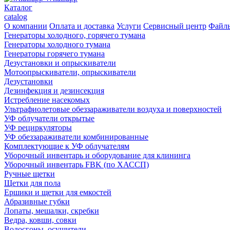
Каталог
catalog
О компании
Оплата и доставка
Услуги
Сервисный центр
Файл
Генераторы холодного, горячего тумана
Генераторы холодного тумана
Генераторы горячего тумана
Дезустановки и опрыскиватели
Мотоопрыскиватели, опрыскиватели
Дезустановки
Дезинфекция и дезинсекция
Истребление насекомых
Ультрафиолетовые обеззараживатели воздуха и поверхностей
УФ облучатели открытые
УФ рециркуляторы
УФ обеззараживатели комбинированные
Комплектующие к УФ облучателям
Уборочный инвентарь и оборудование для клининга
Уборочный инвентарь FBK (по ХАССП)
Ручные щетки
Щетки для пола
Ершики и щетки для емкостей
Абразивные губки
Лопаты, мешалки, скребки
Ведра, ковши, совки
Водосгоны, осушители