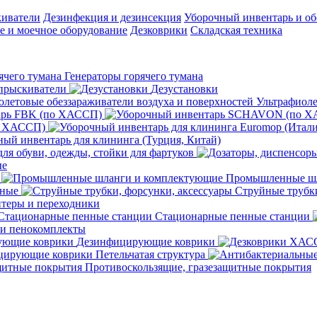
киватели
Дезинфекция и дезинсекция
Уборочный инвентарь и об
 и моечное оборудование
Дезковрики
Складская техника
Генераторы горячего тумана
прыскиватели
Дезустановки
Ультрафиоле
арь FBK (по ХАССП)
о ХАССП)
ый инвентарь для клининга (Турция, Китай)
ля обуви, одежды, стойки для фартуков
ые
Промышленные шл
чные
Струйные трубки
теры и переходники
Стационарные пенные станции
 и пенокомплекты
Дезинфицирующие коврики
ирующие коврики Петельчатая структура
Противоскользящие, гразезащитные покрытия