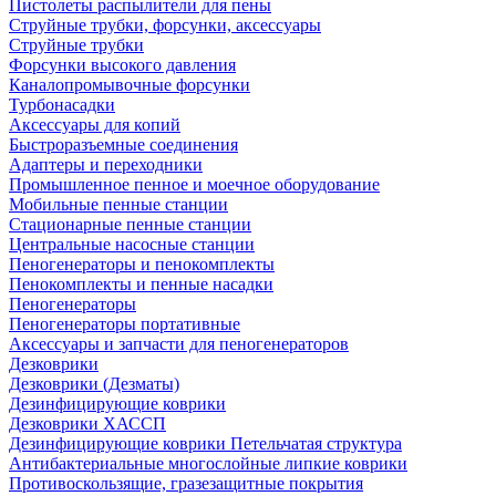
Пистолеты распылители для пены
Струйные трубки, форсунки, аксессуары
Струйные трубки
Форсунки высокого давления
Каналопромывочные форсунки
Турбонасадки
Аксессуары для копий
Быстроразъемные соединения
Адаптеры и переходники
Промышленное пенное и моечное оборудование
Мобильные пенные станции
Стационарные пенные станции
Центральные насосные станции
Пеногенераторы и пенокомплекты
Пенокомплекты и пенные насадки
Пеногенераторы
Пеногенераторы портативные
Аксессуары и запчасти для пеногенераторов
Дезковрики
Дезковрики (Дезматы)
Дезинфицирующие коврики
Дезковрики ХАССП
Дезинфицирующие коврики Петельчатая структура
Антибактериальные многослойные липкие коврики
Противоскользящие, гразезащитные покрытия