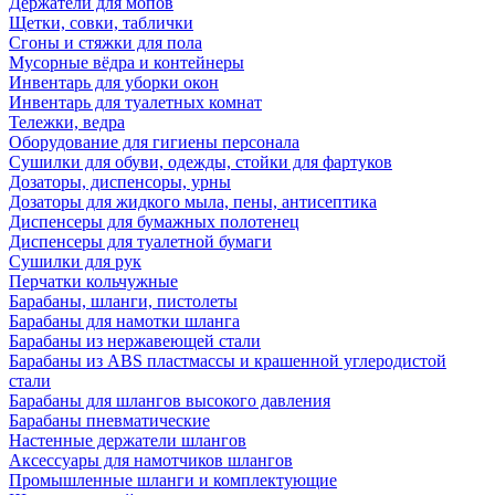
Держатели для мопов
Щетки, совки, таблички
Сгоны и стяжки для пола
Мусорные вёдра и контейнеры
Инвентарь для уборки окон
Инвентарь для туалетных комнат
Тележки, ведра
Оборудование для гигиены персонала
Сушилки для обуви, одежды, стойки для фартуков
Дозаторы, диспенсоры, урны
Дозаторы для жидкого мыла, пены, антисептика
Диспенсеры для бумажных полотенец
Диспенсеры для туалетной бумаги
Сушилки для рук
Перчатки кольчужные
Барабаны, шланги, пистолеты
Барабаны для намотки шланга
Барабаны из нержавеющей стали
Барабаны из ABS пластмассы и крашенной углеродистой
стали
Барабаны для шлангов высокого давления
Барабаны пневматические
Настенные держатели шлангов
Аксессуары для намотчиков шлангов
Промышленные шланги и комплектующие