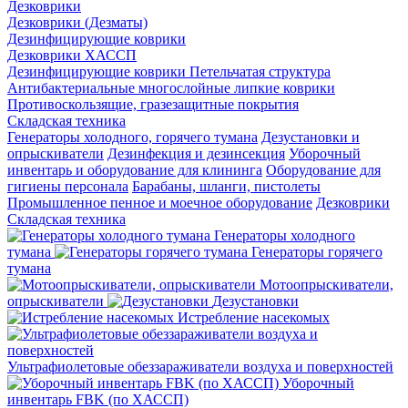
Дезковрики
Дезковрики (Дезматы)
Дезинфицирующие коврики
Дезковрики ХАССП
Дезинфицирующие коврики Петельчатая структура
Антибактериальные многослойные липкие коврики
Противоскользящие, гразезащитные покрытия
Складская техника
Генераторы холодного, горячего тумана
Дезустановки и
опрыскиватели
Дезинфекция и дезинсекция
Уборочный
инвентарь и оборудование для клининга
Оборудование для
гигиены персонала
Барабаны, шланги, пистолеты
Промышленное пенное и моечное оборудование
Дезковрики
Складская техника
Генераторы холодного
тумана
Генераторы горячего
тумана
Мотоопрыскиватели,
опрыскиватели
Дезустановки
Истребление насекомых
Ультрафиолетовые обеззараживатели воздуха и поверхностей
Уборочный
инвентарь FBK (по ХАССП)