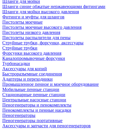
Шланги для мойки
Шланги синие обжатые нержавеющими фитингами
Шланги для мойки высокого давления
Фитинги и муфты для шлангов
Пистолеты моечные
Пистолеты моечные высокого давления
Пистолеты низкого давления
Пистолеты распылители для пены
Струйные трубки, форсунки, аксессуары
Струйные трубки
Форсунки высокого давления
Каналопромывочные форсунки
Турбонасадки
Аксессуары для копий
Быстроразъемные соединения
Адаптеры и переходники
Промышленное пенное и моечное оборудование
Мобильные пенные станции
Стационарные пенные станции
Центральные насосные станции
Пеногенераторы и пенокомплекты
Пенокомплекты и пенные насадки
Пеногенераторы
Пеногенераторы портативные
Аксессуары и запчасти для пеногенераторов