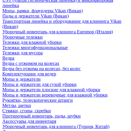
UST (ультра гигиеническая линейка) и микрофибровая
линейка
Мопы, рамки, флаундеры Vikan (Викан)
Пады и держатели Vikan (Викан)
Транспортная линейка и оборудование для клининга Vikan
(Викан)
Уборочный инвентарь для клининга Euromop (Италия)
Уборочные тележки
Тележки для влажной уборки
Тележки многофункциональные
Тележки для мусора
Ведра
Ведра с отжимом на колесах
Ведра без отжима на колесах, без колес
Комплектующие для ведер
Мопы и держатели
Мопы и держатели для сухой уборки
Мопы и держатели плоские для влажной уборки
Мопы и держатели веревочные для влажной уборки
Рукоятки, телескопические штанги
Метлы, щетки
Стяжки, сгоны, скребки
Протирочный инвентарь, пады, шубки
Аксессуары для инвентаря
Уборочный инвентарь для клининга (Турция, Китай)