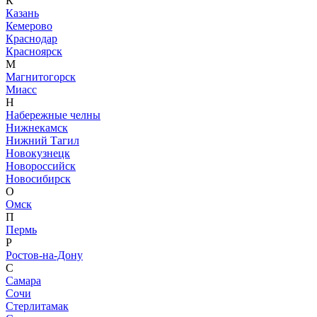
К
Казань
Кемерово
Краснодар
Красноярск
М
Магнитогорск
Миасс
Н
Набережные челны
Нижнекамск
Нижний Тагил
Новокузнецк
Новороссийск
Новосибирск
О
Омск
П
Пермь
Р
Ростов-на-Дону
С
Самара
Сочи
Стерлитамак