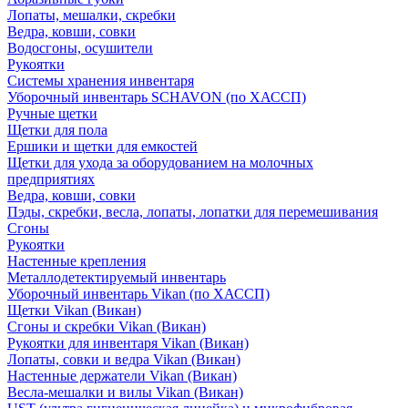
Лопаты, мешалки, скребки
Ведра, ковши, совки
Водосгоны, осушители
Рукоятки
Системы хранения инвентаря
Уборочный инвентарь SCHAVON (по ХАССП)
Ручные щетки
Щетки для пола
Ершики и щетки для емкостей
Щетки для ухода за оборудованием на молочных
предприятиях
Ведра, ковши, совки
Пэды, скребки, весла, лопаты, лопатки для перемешивания
Сгоны
Рукоятки
Настенные крепления
Металлодетектируемый инвентарь
Уборочный инвентарь Vikan (по ХАССП)
Щетки Vikan (Викан)
Сгоны и скребки Vikan (Викан)
Рукоятки для инвентаря Vikan (Викан)
Лопаты, совки и ведра Vikan (Викан)
Настенные держатели Vikan (Викан)
Весла-мешалки и вилы Vikan (Викан)