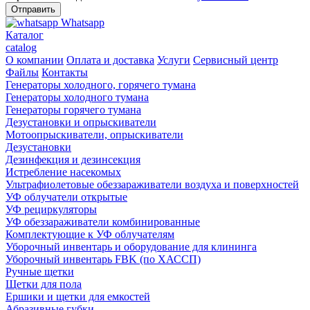
Whatsapp
Каталог
catalog
О компании
Оплата и доставка
Услуги
Сервисный центр
Файлы
Контакты
Генераторы холодного, горячего тумана
Генераторы холодного тумана
Генераторы горячего тумана
Дезустановки и опрыскиватели
Мотоопрыскиватели, опрыскиватели
Дезустановки
Дезинфекция и дезинсекция
Истребление насекомых
Ультрафиолетовые обеззараживатели воздуха и поверхностей
УФ облучатели открытые
УФ рециркуляторы
УФ обеззараживатели комбинированные
Комплектующие к УФ облучателям
Уборочный инвентарь и оборудование для клининга
Уборочный инвентарь FBK (по ХАССП)
Ручные щетки
Щетки для пола
Ершики и щетки для емкостей
Абразивные губки