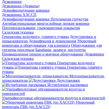
Дезковрики
Дезковрики (Дезматы)
Дезинфицирующие коврики
Дезковрики ХАССП
Дезинфицирующие коврики Петельчатая структура
Антибактериальные многослойные липкие коврики
Противоскользящие, гразезащитные покрытия
Складская техника
Генераторы холодного, горячего тумана
Дезустановки и
опрыскиватели
Дезинфекция и дезинсекция
Уборочный
инвентарь и оборудование для клининга
Оборудование для
гигиены персонала
Барабаны, шланги, пистолеты
Промышленное пенное и моечное оборудование
Дезковрики
Складская техника
Генераторы холодного
тумана
Генераторы горячего
тумана
Мотоопрыскиватели,
опрыскиватели
Дезустановки
Истребление насекомых
Ультрафиолетовые обеззараживатели воздуха и поверхностей
Уборочный
инвентарь FBK (по ХАССП)