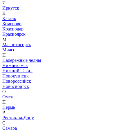
И
Иркутск
К
Казань
Кемерово
Краснодар
Красноярск
М
Магнитогорск
Миасс
Н
Набережные челны
Нижнекамск
Нижний Тагил
Новокузнецк
Новороссийск
Новосибирск
О
Омск
П
Пермь
Р
Ростов-на-Дону
С
Самара