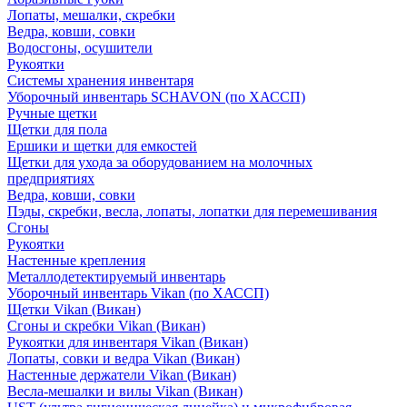
Лопаты, мешалки, скребки
Ведра, ковши, совки
Водосгоны, осушители
Рукоятки
Системы хранения инвентаря
Уборочный инвентарь SCHAVON (по ХАССП)
Ручные щетки
Щетки для пола
Ершики и щетки для емкостей
Щетки для ухода за оборудованием на молочных
предприятиях
Ведра, ковши, совки
Пэды, скребки, весла, лопаты, лопатки для перемешивания
Сгоны
Рукоятки
Настенные крепления
Металлодетектируемый инвентарь
Уборочный инвентарь Vikan (по ХАССП)
Щетки Vikan (Викан)
Сгоны и скребки Vikan (Викан)
Рукоятки для инвентаря Vikan (Викан)
Лопаты, совки и ведра Vikan (Викан)
Настенные держатели Vikan (Викан)
Весла-мешалки и вилы Vikan (Викан)