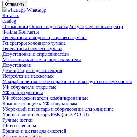
Whatsapp
Каталог
catalog
О компании
Оплата и доставка
Услуги
Сервисный центр
Файлы
Контакты
Генераторы холодного, горячего тумана
Генераторы холодного тумана
Генераторы горячего тумана
Дезустановки и опрыскиватели
Мотоопрыскиватели, опрыскиватели
Дезустановки
Дезинфекция и дезинсекция
Истребление насекомых
Ультрафиолетовые обеззараживатели воздуха и поверхностей
УФ облучатели открытые
УФ рециркуляторы
УФ обеззараживатели комбинированные
Комплектующие к УФ облучателям
Уборочный инвентарь и оборудование для клининга
Уборочный инвентарь FBK (по ХАССП)
Ручные щетки
Щетки для пола
Ершики и щетки для емкостей
Абразивные губки