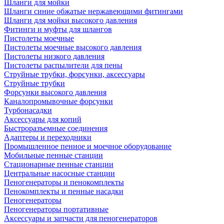
Шланги для мойки
Шланги синие обжатые нержавеющими фитингами
Шланги для мойки высокого давления
Фитинги и муфты для шлангов
Пистолеты моечные
Пистолеты моечные высокого давления
Пистолеты низкого давления
Пистолеты распылители для пены
Струйные трубки, форсунки, аксессуары
Струйные трубки
Форсунки высокого давления
Каналопромывочные форсунки
Турбонасадки
Аксессуары для копий
Быстроразъемные соединения
Адаптеры и переходники
Промышленное пенное и моечное оборудование
Мобильные пенные станции
Стационарные пенные станции
Центральные насосные станции
Пеногенераторы и пенокомплекты
Пенокомплекты и пенные насадки
Пеногенераторы
Пеногенераторы портативные
Аксессуары и запчасти для пеногенераторов