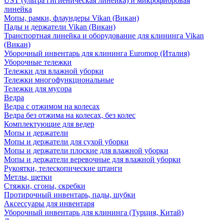
UST (ультра гигиеническая линейка) и микрофибровая
линейка
Мопы, рамки, флаундеры Vikan (Викан)
Пады и держатели Vikan (Викан)
Транспортная линейка и оборудование для клининга Vikan
(Викан)
Уборочный инвентарь для клининга Euromop (Италия)
Уборочные тележки
Тележки для влажной уборки
Тележки многофункциональные
Тележки для мусора
Ведра
Ведра с отжимом на колесах
Ведра без отжима на колесах, без колес
Комплектующие для ведер
Мопы и держатели
Мопы и держатели для сухой уборки
Мопы и держатели плоские для влажной уборки
Мопы и держатели веревочные для влажной уборки
Рукоятки, телескопические штанги
Метлы, щетки
Стяжки, сгоны, скребки
Протирочный инвентарь, пады, шубки
Аксессуары для инвентаря
Уборочный инвентарь для клининга (Турция, Китай)