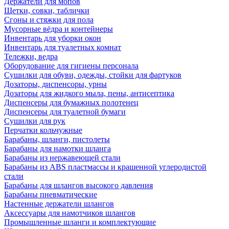
Держатели для мопов
Щетки, совки, таблички
Сгоны и стяжки для пола
Мусорные вёдра и контейнеры
Инвентарь для уборки окон
Инвентарь для туалетных комнат
Тележки, ведра
Оборудование для гигиены персонала
Сушилки для обуви, одежды, стойки для фартуков
Дозаторы, диспенсоры, урны
Дозаторы для жидкого мыла, пены, антисептика
Диспенсеры для бумажных полотенец
Диспенсеры для туалетной бумаги
Сушилки для рук
Перчатки кольчужные
Барабаны, шланги, пистолеты
Барабаны для намотки шланга
Барабаны из нержавеющей стали
Барабаны из ABS пластмассы и крашенной углеродистой
стали
Барабаны для шлангов высокого давления
Барабаны пневматические
Настенные держатели шлангов
Аксессуары для намотчиков шлангов
Промышленные шланги и комплектующие