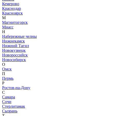
Кемерово
Краснодар
Красноярск
М
Магнитогорск
Миасс
Н
Набережные челны
Нижнекамск
Нижний Тагил
Новокузнецк
Новороссийск
Новосибирск
О
Омск
П
Пермь
Р
Ростов-на-Дону
С
Самара
Сочи
Стерлитамак
Сызрань
Т