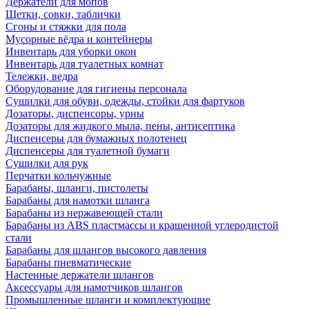
Держатели для мопов
Щетки, совки, таблички
Сгоны и стяжки для пола
Мусорные вёдра и контейнеры
Инвентарь для уборки окон
Инвентарь для туалетных комнат
Тележки, ведра
Оборудование для гигиены персонала
Сушилки для обуви, одежды, стойки для фартуков
Дозаторы, диспенсоры, урны
Дозаторы для жидкого мыла, пены, антисептика
Диспенсеры для бумажных полотенец
Диспенсеры для туалетной бумаги
Сушилки для рук
Перчатки кольчужные
Барабаны, шланги, пистолеты
Барабаны для намотки шланга
Барабаны из нержавеющей стали
Барабаны из ABS пластмассы и крашенной углеродистой
стали
Барабаны для шлангов высокого давления
Барабаны пневматические
Настенные держатели шлангов
Аксессуары для намотчиков шлангов
Промышленные шланги и комплектующие