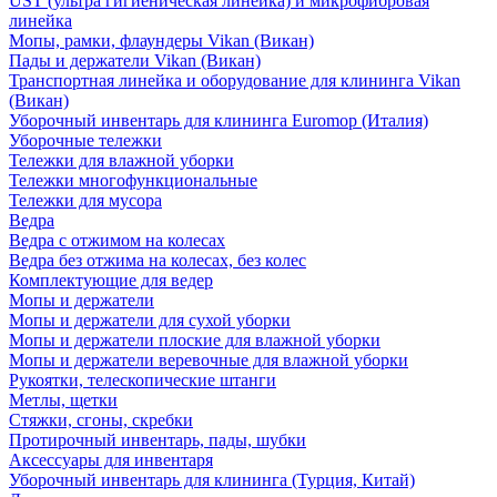
UST (ультра гигиеническая линейка) и микрофибровая
линейка
Мопы, рамки, флаундеры Vikan (Викан)
Пады и держатели Vikan (Викан)
Транспортная линейка и оборудование для клининга Vikan
(Викан)
Уборочный инвентарь для клининга Euromop (Италия)
Уборочные тележки
Тележки для влажной уборки
Тележки многофункциональные
Тележки для мусора
Ведра
Ведра с отжимом на колесах
Ведра без отжима на колесах, без колес
Комплектующие для ведер
Мопы и держатели
Мопы и держатели для сухой уборки
Мопы и держатели плоские для влажной уборки
Мопы и держатели веревочные для влажной уборки
Рукоятки, телескопические штанги
Метлы, щетки
Стяжки, сгоны, скребки
Протирочный инвентарь, пады, шубки
Аксессуары для инвентаря
Уборочный инвентарь для клининга (Турция, Китай)