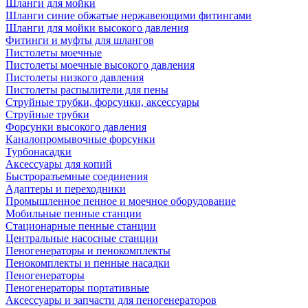
Шланги для мойки
Шланги синие обжатые нержавеющими фитингами
Шланги для мойки высокого давления
Фитинги и муфты для шлангов
Пистолеты моечные
Пистолеты моечные высокого давления
Пистолеты низкого давления
Пистолеты распылители для пены
Струйные трубки, форсунки, аксессуары
Струйные трубки
Форсунки высокого давления
Каналопромывочные форсунки
Турбонасадки
Аксессуары для копий
Быстроразъемные соединения
Адаптеры и переходники
Промышленное пенное и моечное оборудование
Мобильные пенные станции
Стационарные пенные станции
Центральные насосные станции
Пеногенераторы и пенокомплекты
Пенокомплекты и пенные насадки
Пеногенераторы
Пеногенераторы портативные
Аксессуары и запчасти для пеногенераторов