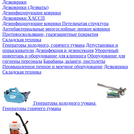
Дезковрики
Дезковрики (Дезматы)
Дезинфицирующие коврики
Дезковрики ХАССП
Дезинфицирующие коврики Петельчатая структура
Антибактериальные многослойные липкие коврики
Противоскользящие, гразезащитные покрытия
Складская техника
Генераторы холодного, горячего тумана
Дезустановки и
опрыскиватели
Дезинфекция и дезинсекция
Уборочный
инвентарь и оборудование для клининга
Оборудование для
гигиены персонала
Барабаны, шланги, пистолеты
Промышленное пенное и моечное оборудование
Дезковрики
Складская техника
Генераторы холодного тумана
Генераторы горячего тумана