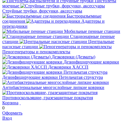
Пистолеты
моечные
Струйные трубки, форсунки, аксессуары
Быстроразъемные
соединения
Адаптеры и
переходники
Мобильные пенные станции
Стационарные пенные
станции
Центральные
насосные станции
Пеногенераторы и пенокомплекты
Дезковрики (Дезматы)
Дезинфицирующие коврики
Дезковрики ХАССП
Дезинфицирующие коврики Петельчатая структура
Антибактериальные многослойные липкие коврики
Противоскользящие, гразезащитные покрытия
Корзина
0
Оформить
Вход