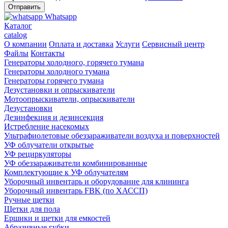
Whatsapp
Каталог
catalog
О компании
Оплата и доставка
Услуги
Сервисный центр
Файлы
Контакты
Генераторы холодного, горячего тумана
Генераторы холодного тумана
Генераторы горячего тумана
Дезустановки и опрыскиватели
Мотоопрыскиватели, опрыскиватели
Дезустановки
Дезинфекция и дезинсекция
Истребление насекомых
Ультрафиолетовые обеззараживатели воздуха и поверхностей
УФ облучатели открытые
УФ рециркуляторы
УФ обеззараживатели комбинированные
Комплектующие к УФ облучателям
Уборочный инвентарь и оборудование для клининга
Уборочный инвентарь FBK (по ХАССП)
Ручные щетки
Щетки для пола
Ершики и щетки для емкостей
Абразивные губки