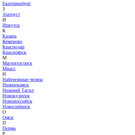
Екатеринбург
З
Златоуст
И
Иркутск
К
Казань
Кемерово
Краснодар
Красноярск
М
Магнитогорск
Миасс
Н
Набережные челны
Нижнекамск
Нижний Тагил
Новокузнецк
Новороссийск
Новосибирск
О
Омск
П
Пермь
Р