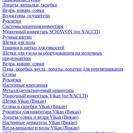
Лопаты, мешалки, скребки
Ведра, ковши, совки
Водосгоны, осушители
Рукоятки
Системы хранения инвентаря
Уборочный инвентарь SCHAVON (по ХАССП)
Ручные щетки
Щетки для пола
Ершики и щетки для емкостей
Щетки для ухода за оборудованием на молочных
предприятиях
Ведра, ковши, совки
Пэды, скребки, весла, лопаты, лопатки для перемешивания
Сгоны
Рукоятки
Настенные крепления
Металлодетектируемый инвентарь
Уборочный инвентарь Vikan (по ХАССП)
Щетки Vikan (Викан)
Сгоны и скребки Vikan (Викан)
Рукоятки для инвентаря Vikan (Викан)
Лопаты, совки и ведра Vikan (Викан)
Настенные держатели Vikan (Викан)
Весла-мешалки и вилы Vikan (Викан)