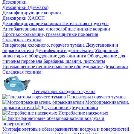
Дезковрики
Дезковрики (Дезматы)
Дезинфицирующие коврики
Дезковрики ХАССП
Дезинфицирующие коврики Петельчатая структура
Антибактериальные многослойные липкие коврики
Противоскользящие, гразезащитные покрытия
Складская техника
Генераторы холодного, горячего тумана
Дезустановки и
опрыскиватели
Дезинфекция и дезинсекция
Уборочный
инвентарь и оборудование для клининга
Оборудование для
гигиены персонала
Барабаны, шланги, пистолеты
Промышленное пенное и моечное оборудование
Дезковрики
Складская техника
Генераторы холодного тумана
Генераторы горячего тумана
Мотоопрыскиватели,
опрыскиватели
Дезустановки
Истребление насекомых
Ультрафиолетовые обеззараживатели воздуха и поверхностей