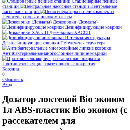
Стационарные пенные
станции
Центральные
насосные станции
Пеногенераторы и пенокомплекты
Дезковрики (Дезматы)
Дезинфицирующие коврики
Дезковрики ХАССП
Дезинфицирующие коврики Петельчатая структура
Антибактериальные многослойные липкие коврики
Противоскользящие, гразезащитные покрытия
Корзина
0
Оформить
Вход
Дозатор локтевой Bio эконом
1л ABS-пластик Bio эконом (с
рассекателем для