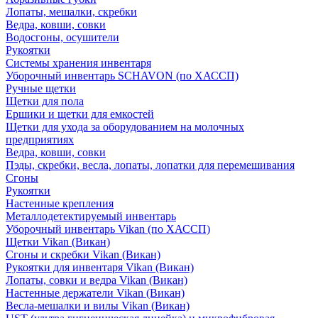
Лопаты, мешалки, скребки
Ведра, ковши, совки
Водосгоны, осушители
Рукоятки
Системы хранения инвентаря
Уборочный инвентарь SCHAVON (по ХАССП)
Ручные щетки
Щетки для пола
Ершики и щетки для емкостей
Щетки для ухода за оборудованием на молочных
предприятиях
Ведра, ковши, совки
Пэды, скребки, весла, лопаты, лопатки для перемешивания
Сгоны
Рукоятки
Настенные крепления
Металлодетектируемый инвентарь
Уборочный инвентарь Vikan (по ХАССП)
Щетки Vikan (Викан)
Сгоны и скребки Vikan (Викан)
Рукоятки для инвентаря Vikan (Викан)
Лопаты, совки и ведра Vikan (Викан)
Настенные держатели Vikan (Викан)
Весла-мешалки и вилы Vikan (Викан)