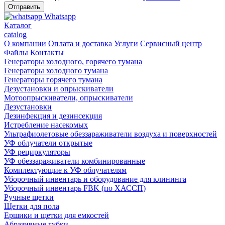
Whatsapp
Каталог
catalog
О компании
Оплата и доставка
Услуги
Сервисный центр
Файлы
Контакты
Генераторы холодного, горячего тумана
Генераторы холодного тумана
Генераторы горячего тумана
Дезустановки и опрыскиватели
Мотоопрыскиватели, опрыскиватели
Дезустановки
Дезинфекция и дезинсекция
Истребление насекомых
Ультрафиолетовые обеззараживатели воздуха и поверхностей
УФ облучатели открытые
УФ рециркуляторы
УФ обеззараживатели комбинированные
Комплектующие к УФ облучателям
Уборочный инвентарь и оборудование для клининга
Уборочный инвентарь FBK (по ХАССП)
Ручные щетки
Щетки для пола
Ершики и щетки для емкостей
Абразивные губки