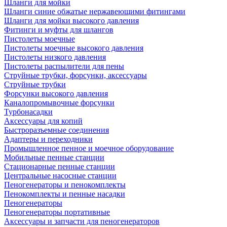
Шланги для мойки
Шланги синие обжатые нержавеющими фитингами
Шланги для мойки высокого давления
Фитинги и муфты для шлангов
Пистолеты моечные
Пистолеты моечные высокого давления
Пистолеты низкого давления
Пистолеты распылители для пены
Струйные трубки, форсунки, аксессуары
Струйные трубки
Форсунки высокого давления
Каналопромывочные форсунки
Турбонасадки
Аксессуары для копий
Быстроразъемные соединения
Адаптеры и переходники
Промышленное пенное и моечное оборудование
Мобильные пенные станции
Стационарные пенные станции
Центральные насосные станции
Пеногенераторы и пенокомплекты
Пенокомплекты и пенные насадки
Пеногенераторы
Пеногенераторы портативные
Аксессуары и запчасти для пеногенераторов