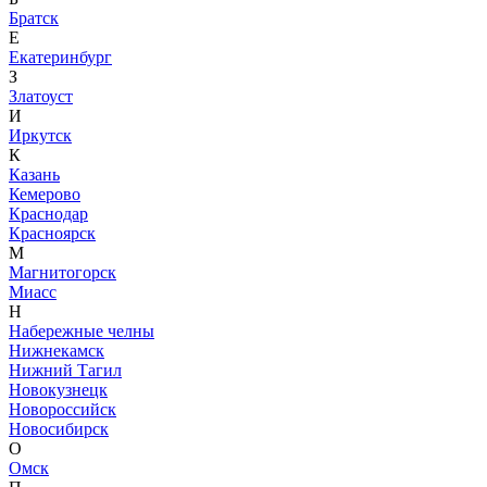
Братск
Е
Екатеринбург
З
Златоуст
И
Иркутск
К
Казань
Кемерово
Краснодар
Красноярск
М
Магнитогорск
Миасс
Н
Набережные челны
Нижнекамск
Нижний Тагил
Новокузнецк
Новороссийск
Новосибирск
О
Омск