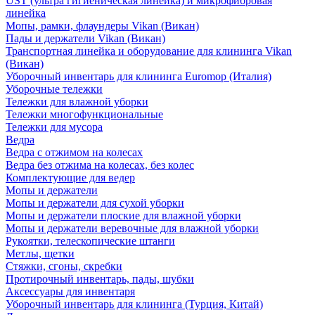
UST (ультра гигиеническая линейка) и микрофибровая
линейка
Мопы, рамки, флаундеры Vikan (Викан)
Пады и держатели Vikan (Викан)
Транспортная линейка и оборудование для клининга Vikan
(Викан)
Уборочный инвентарь для клининга Euromop (Италия)
Уборочные тележки
Тележки для влажной уборки
Тележки многофункциональные
Тележки для мусора
Ведра
Ведра с отжимом на колесах
Ведра без отжима на колесах, без колес
Комплектующие для ведер
Мопы и держатели
Мопы и держатели для сухой уборки
Мопы и держатели плоские для влажной уборки
Мопы и держатели веревочные для влажной уборки
Рукоятки, телескопические штанги
Метлы, щетки
Стяжки, сгоны, скребки
Протирочный инвентарь, пады, шубки
Аксессуары для инвентаря
Уборочный инвентарь для клининга (Турция, Китай)