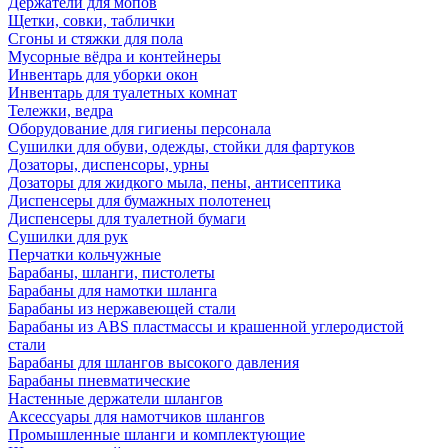
Держатели для мопов
Щетки, совки, таблички
Сгоны и стяжки для пола
Мусорные вёдра и контейнеры
Инвентарь для уборки окон
Инвентарь для туалетных комнат
Тележки, ведра
Оборудование для гигиены персонала
Сушилки для обуви, одежды, стойки для фартуков
Дозаторы, диспенсоры, урны
Дозаторы для жидкого мыла, пены, антисептика
Диспенсеры для бумажных полотенец
Диспенсеры для туалетной бумаги
Сушилки для рук
Перчатки кольчужные
Барабаны, шланги, пистолеты
Барабаны для намотки шланга
Барабаны из нержавеющей стали
Барабаны из ABS пластмассы и крашенной углеродистой
стали
Барабаны для шлангов высокого давления
Барабаны пневматические
Настенные держатели шлангов
Аксессуары для намотчиков шлангов
Промышленные шланги и комплектующие