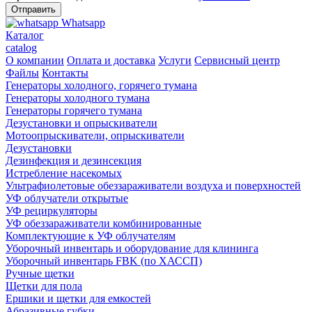
Whatsapp
Каталог
catalog
О компании
Оплата и доставка
Услуги
Сервисный центр
Файлы
Контакты
Генераторы холодного, горячего тумана
Генераторы холодного тумана
Генераторы горячего тумана
Дезустановки и опрыскиватели
Мотоопрыскиватели, опрыскиватели
Дезустановки
Дезинфекция и дезинсекция
Истребление насекомых
Ультрафиолетовые обеззараживатели воздуха и поверхностей
УФ облучатели открытые
УФ рециркуляторы
УФ обеззараживатели комбинированные
Комплектующие к УФ облучателям
Уборочный инвентарь и оборудование для клининга
Уборочный инвентарь FBK (по ХАССП)
Ручные щетки
Щетки для пола
Ершики и щетки для емкостей
Абразивные губки