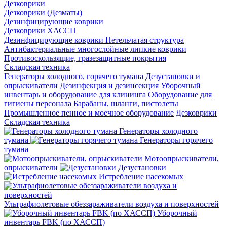
Дезковрики
Дезковрики (Дезматы)
Дезинфицирующие коврики
Дезковрики ХАССП
Дезинфицирующие коврики Петельчатая структура
Антибактериальные многослойные липкие коврики
Противоскользящие, гразезащитные покрытия
Складская техника
Генераторы холодного, горячего тумана
Дезустановки и
опрыскиватели
Дезинфекция и дезинсекция
Уборочный
инвентарь и оборудование для клининга
Оборудование для
гигиены персонала
Барабаны, шланги, пистолеты
Промышленное пенное и моечное оборудование
Дезковрики
Складская техника
Генераторы холодного
тумана
Генераторы горячего
тумана
Мотоопрыскиватели,
опрыскиватели
Дезустановки
Истребление насекомых
Ультрафиолетовые обеззараживатели воздуха и поверхностей
Уборочный
инвентарь FBK (по ХАССП)