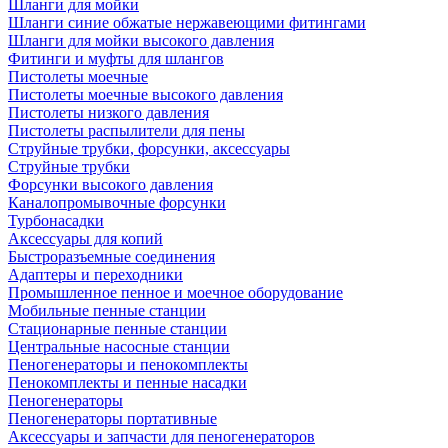
Шланги для мойки
Шланги синие обжатые нержавеющими фитингами
Шланги для мойки высокого давления
Фитинги и муфты для шлангов
Пистолеты моечные
Пистолеты моечные высокого давления
Пистолеты низкого давления
Пистолеты распылители для пены
Струйные трубки, форсунки, аксессуары
Струйные трубки
Форсунки высокого давления
Каналопромывочные форсунки
Турбонасадки
Аксессуары для копий
Быстроразъемные соединения
Адаптеры и переходники
Промышленное пенное и моечное оборудование
Мобильные пенные станции
Стационарные пенные станции
Центральные насосные станции
Пеногенераторы и пенокомплекты
Пенокомплекты и пенные насадки
Пеногенераторы
Пеногенераторы портативные
Аксессуары и запчасти для пеногенераторов