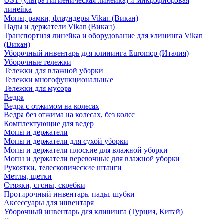
UST (ультра гигиеническая линейка) и микрофибровая
линейка
Мопы, рамки, флаундеры Vikan (Викан)
Пады и держатели Vikan (Викан)
Транспортная линейка и оборудование для клининга Vikan
(Викан)
Уборочный инвентарь для клининга Euromop (Италия)
Уборочные тележки
Тележки для влажной уборки
Тележки многофункциональные
Тележки для мусора
Ведра
Ведра с отжимом на колесах
Ведра без отжима на колесах, без колес
Комплектующие для ведер
Мопы и держатели
Мопы и держатели для сухой уборки
Мопы и держатели плоские для влажной уборки
Мопы и держатели веревочные для влажной уборки
Рукоятки, телескопические штанги
Метлы, щетки
Стяжки, сгоны, скребки
Протирочный инвентарь, пады, шубки
Аксессуары для инвентаря
Уборочный инвентарь для клининга (Турция, Китай)