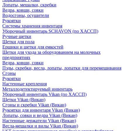
Лопаты, мешалки, скребки
Ведра, ковши, совки
Водосгоны, осушители
Рукоятки
Системы хранения инвентаря
Уборочный инвентарь SCHAVON (по ХАССП)
Ручные щетки
Щетки для пола
Ершики и щетки для емкостей
Щетки для ухода за оборудованием на молочных
предприятиях
Ведра, ковши, совки
Пэды, скребки, весла, лопаты, лопатки для перемешивания
Сгоны
Рукоятки
Настенные крепления
Металлодетектируемый инвентарь
Уборочный инвентарь Vikan (по ХАССП)
Щетки Vikan (Викан)
Сгоны и скребки Vikan (Викан)
Рукоятки для инвентаря Vikan (Викан)
Лопаты, совки и ведра Vikan (Викан)
Настенные держатели Vikan (Викан)
Весла-мешалки и вилы Vikan (Викан)