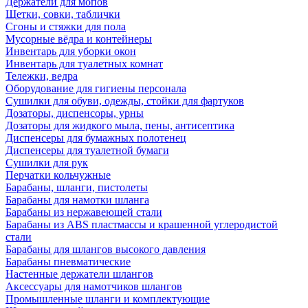
Держатели для мопов
Щетки, совки, таблички
Сгоны и стяжки для пола
Мусорные вёдра и контейнеры
Инвентарь для уборки окон
Инвентарь для туалетных комнат
Тележки, ведра
Оборудование для гигиены персонала
Сушилки для обуви, одежды, стойки для фартуков
Дозаторы, диспенсоры, урны
Дозаторы для жидкого мыла, пены, антисептика
Диспенсеры для бумажных полотенец
Диспенсеры для туалетной бумаги
Сушилки для рук
Перчатки кольчужные
Барабаны, шланги, пистолеты
Барабаны для намотки шланга
Барабаны из нержавеющей стали
Барабаны из ABS пластмассы и крашенной углеродистой
стали
Барабаны для шлангов высокого давления
Барабаны пневматические
Настенные держатели шлангов
Аксессуары для намотчиков шлангов
Промышленные шланги и комплектующие