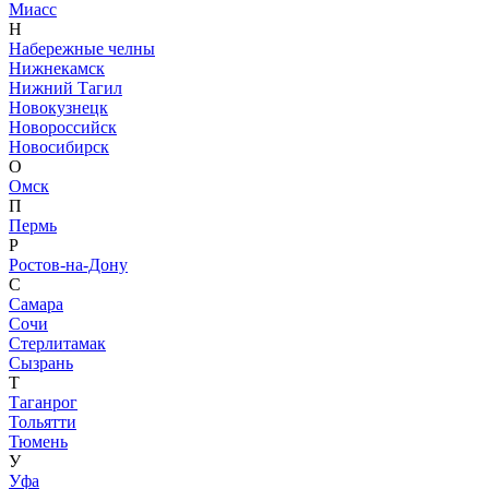
Миасс
Н
Набережные челны
Нижнекамск
Нижний Тагил
Новокузнецк
Новороссийск
Новосибирск
О
Омск
П
Пермь
Р
Ростов-на-Дону
С
Самара
Сочи
Стерлитамак
Сызрань
Т
Таганрог
Тольятти
Тюмень
У
Уфа