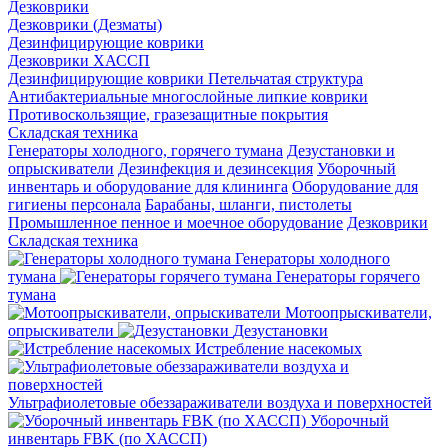
Дезковрики
Дезковрики (Дезматы)
Дезинфицирующие коврики
Дезковрики ХАССП
Дезинфицирующие коврики Петельчатая структура
Антибактериальные многослойные липкие коврики
Противоскользящие, гразезащитные покрытия
Складская техника
Генераторы холодного, горячего тумана
Дезустановки и
опрыскиватели
Дезинфекция и дезинсекция
Уборочный
инвентарь и оборудование для клининга
Оборудование для
гигиены персонала
Барабаны, шланги, пистолеты
Промышленное пенное и моечное оборудование
Дезковрики
Складская техника
Генераторы холодного
тумана
Генераторы горячего
тумана
Мотоопрыскиватели,
опрыскиватели
Дезустановки
Истребление насекомых
Ультрафиолетовые обеззараживатели воздуха и поверхностей
Уборочный
инвентарь FBK (по ХАССП)