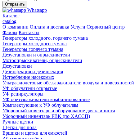
Whatsapp
Каталог
catalog
О компании
Оплата и доставка
Услуги
Сервисный центр
Файлы
Контакты
Генераторы холодного, горячего тумана
Генераторы холодного тумана
Генераторы горячего тумана
Дезустановки и опрыскиватели
Мотоопрыскиватели, опрыскиватели
Дезустановки
Дезинфекция и дезинсекция
Истребление насекомых
Ультрафиолетовые обеззараживатели воздуха и поверхностей
УФ облучатели открытые
УФ рециркуляторы
УФ обеззараживатели комбинированные
Комплектующие к УФ облучателям
Уборочный инвентарь и оборудование для клининга
Уборочный инвентарь FBK (по ХАССП)
Ручные щетки
Щетки для пола
Ершики и щетки для емкостей
Абразивные губки