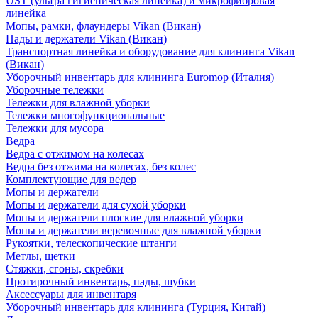
UST (ультра гигиеническая линейка) и микрофибровая
линейка
Мопы, рамки, флаундеры Vikan (Викан)
Пады и держатели Vikan (Викан)
Транспортная линейка и оборудование для клининга Vikan
(Викан)
Уборочный инвентарь для клининга Euromop (Италия)
Уборочные тележки
Тележки для влажной уборки
Тележки многофункциональные
Тележки для мусора
Ведра
Ведра с отжимом на колесах
Ведра без отжима на колесах, без колес
Комплектующие для ведер
Мопы и держатели
Мопы и держатели для сухой уборки
Мопы и держатели плоские для влажной уборки
Мопы и держатели веревочные для влажной уборки
Рукоятки, телескопические штанги
Метлы, щетки
Стяжки, сгоны, скребки
Протирочный инвентарь, пады, шубки
Аксессуары для инвентаря
Уборочный инвентарь для клининга (Турция, Китай)