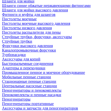
Шланги для мойки
Шланги синие обжатые нержавеющими фитингами
Шланги для мойки высокого давления
Фитинги и муфты для шлангов
Пистолеты моечные
Пистолеты моечные высокого давления
Пистолеты низкого давления
Пистолеты распылители для пены
Струйные трубки, форсунки, аксессуары
Струйные трубки
Форсунки высокого давления
Каналопромывочные форсунки
Турбонасадки
Аксессуары для копий
Быстроразъемные соединения
Адаптеры и переходники
Промышленное пенное и моечное оборудование
Мобильные пенные станции
Стационарные пенные станции
Центральные насосные станции
Пеногенераторы и пенокомплекты
Пенокомплекты и пенные насадки
Пеногенераторы
Пеногенераторы портативные
Аксессуары и запчасти для пеногенераторов