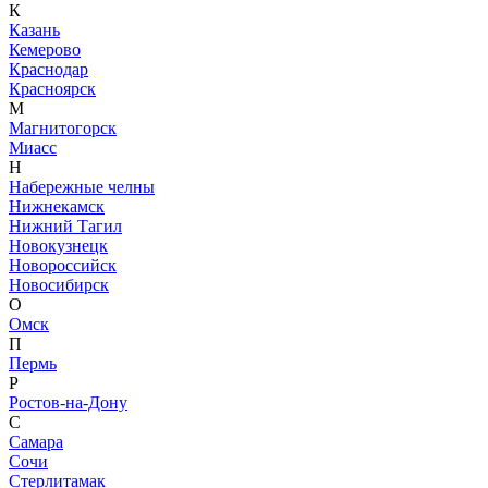
К
Казань
Кемерово
Краснодар
Красноярск
М
Магнитогорск
Миасс
Н
Набережные челны
Нижнекамск
Нижний Тагил
Новокузнецк
Новороссийск
Новосибирск
О
Омск
П
Пермь
Р
Ростов-на-Дону
С
Самара
Сочи
Стерлитамак