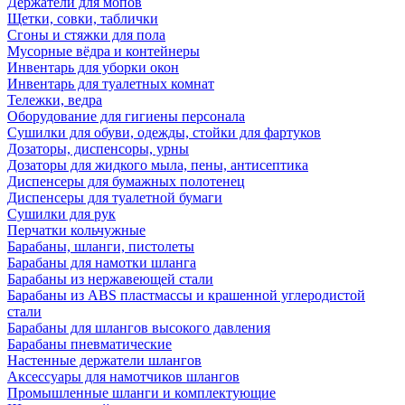
Держатели для мопов
Щетки, совки, таблички
Сгоны и стяжки для пола
Мусорные вёдра и контейнеры
Инвентарь для уборки окон
Инвентарь для туалетных комнат
Тележки, ведра
Оборудование для гигиены персонала
Сушилки для обуви, одежды, стойки для фартуков
Дозаторы, диспенсоры, урны
Дозаторы для жидкого мыла, пены, антисептика
Диспенсеры для бумажных полотенец
Диспенсеры для туалетной бумаги
Сушилки для рук
Перчатки кольчужные
Барабаны, шланги, пистолеты
Барабаны для намотки шланга
Барабаны из нержавеющей стали
Барабаны из ABS пластмассы и крашенной углеродистой
стали
Барабаны для шлангов высокого давления
Барабаны пневматические
Настенные держатели шлангов
Аксессуары для намотчиков шлангов
Промышленные шланги и комплектующие