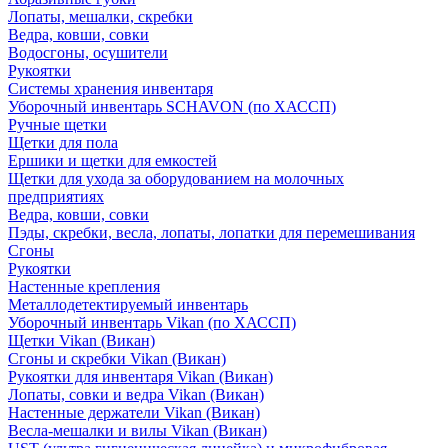
Лопаты, мешалки, скребки
Ведра, ковши, совки
Водосгоны, осушители
Рукоятки
Системы хранения инвентаря
Уборочный инвентарь SCHAVON (по ХАССП)
Ручные щетки
Щетки для пола
Ершики и щетки для емкостей
Щетки для ухода за оборудованием на молочных
предприятиях
Ведра, ковши, совки
Пэды, скребки, весла, лопаты, лопатки для перемешивания
Сгоны
Рукоятки
Настенные крепления
Металлодетектируемый инвентарь
Уборочный инвентарь Vikan (по ХАССП)
Щетки Vikan (Викан)
Сгоны и скребки Vikan (Викан)
Рукоятки для инвентаря Vikan (Викан)
Лопаты, совки и ведра Vikan (Викан)
Настенные держатели Vikan (Викан)
Весла-мешалки и вилы Vikan (Викан)