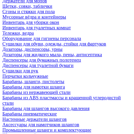
Держатели для мопов
Щетки, совки, таблички
Сгоны и стяжки для пола
Мусорные вёдра и контейнеры
Инвентарь для уборки окон
Инвентарь для туалетных комнат
Тележки, ведра
Оборудование для гигиены персонала
Сушилки для обуви, одежды, стойки для фартуков
Дозаторы, диспенсоры, урны
Дозаторы для жидкого мыла, пены, антисептика
Диспенсеры для бумажных полотенец
Диспенсеры для туалетной бумаги
Сушилки для рук
Перчатки кольчужные
Барабаны, шланги, пистолеты
Барабаны для намотки шланга
Барабаны из нержавеющей стали
Барабаны из ABS пластмассы и крашенной углеродистой
стали
Барабаны для шлангов высокого давления
Барабаны пневматические
Настенные держатели шлангов
Аксессуары для намотчиков шлангов
Промышленные шланги и комплектующие