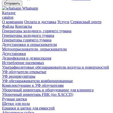
Whatsapp
Каталог
catalog
О компании
Оплата и доставка
Услуги
Сервисный центр
Файлы
Контакты
Генераторы холодного, горячего тумана
Генераторы холодного тумана
Генераторы горячего тумана
Дезустановки и опрыскиватели
Мотоопрыскиватели, опрыскиватели
Дезустановки
Дезинфекция и дезинсекция
Истребление насекомых
Ультрафиолетовые обеззараживатели воздуха и поверхностей
УФ облучатели открытые
УФ рециркуляторы
УФ обеззараживатели комбинированные
Комплектующие к УФ облучателям
Уборочный инвентарь и оборудование для клининга
Уборочный инвентарь FBK (по ХАССП)
Ручные щетки
Щетки для пола
Ершики и щетки для емкостей
Абразивные губки