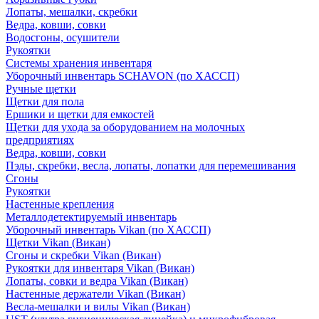
Лопаты, мешалки, скребки
Ведра, ковши, совки
Водосгоны, осушители
Рукоятки
Системы хранения инвентаря
Уборочный инвентарь SCHAVON (по ХАССП)
Ручные щетки
Щетки для пола
Ершики и щетки для емкостей
Щетки для ухода за оборудованием на молочных
предприятиях
Ведра, ковши, совки
Пэды, скребки, весла, лопаты, лопатки для перемешивания
Сгоны
Рукоятки
Настенные крепления
Металлодетектируемый инвентарь
Уборочный инвентарь Vikan (по ХАССП)
Щетки Vikan (Викан)
Сгоны и скребки Vikan (Викан)
Рукоятки для инвентаря Vikan (Викан)
Лопаты, совки и ведра Vikan (Викан)
Настенные держатели Vikan (Викан)
Весла-мешалки и вилы Vikan (Викан)