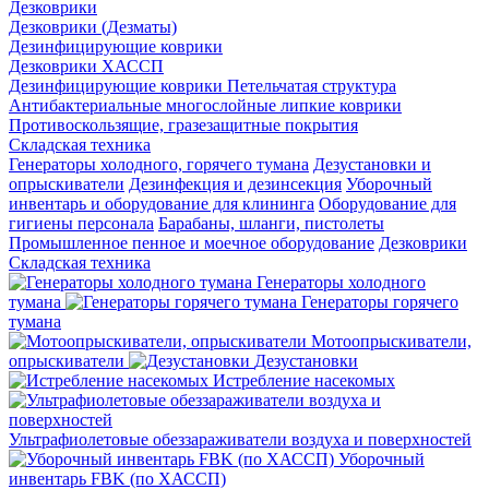
Дезковрики
Дезковрики (Дезматы)
Дезинфицирующие коврики
Дезковрики ХАССП
Дезинфицирующие коврики Петельчатая структура
Антибактериальные многослойные липкие коврики
Противоскользящие, гразезащитные покрытия
Складская техника
Генераторы холодного, горячего тумана
Дезустановки и
опрыскиватели
Дезинфекция и дезинсекция
Уборочный
инвентарь и оборудование для клининга
Оборудование для
гигиены персонала
Барабаны, шланги, пистолеты
Промышленное пенное и моечное оборудование
Дезковрики
Складская техника
Генераторы холодного
тумана
Генераторы горячего
тумана
Мотоопрыскиватели,
опрыскиватели
Дезустановки
Истребление насекомых
Ультрафиолетовые обеззараживатели воздуха и поверхностей
Уборочный
инвентарь FBK (по ХАССП)