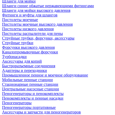
Шланги для мойки
Шланги синие обжатые нержавеющими фитингами
Шланги для мойки высокого давления
Фитинги и муфты для шлангов
Пистолеты моечные
Пистолеты моечные высокого давления
Пистолеты низкого давления
Пистолеты распылители для пены
Струйные трубки, форсунки, аксессуары
Струйные трубки
Форсунки высокого давления
Каналопромывочные форсунки
Турбонасадки
Аксессуары для копий
Быстроразъемные соединения
Адаптеры и переходники
Промышленное пенное и моечное оборудование
Мобильные пенные станции
Стационарные пенные станции
Центральные насосные станции
Пеногенераторы и пенокомплекты
Пенокомплекты и пенные насадки
Пеногенераторы
Пеногенераторы портативные
Аксессуары и запчасти для пеногенераторов