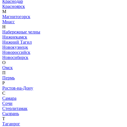
Краснодар
Красноярск
М
Магнитогорск
Миасс
Н
Набережные челны
Нижнекамск
Нижний Тагил
Новокузнецк
Новороссийск
Новосибирск
О
Омск
П
Пермь
Р
Ростов-на-Дону
С
Самара
Сочи
Стерлитамак
Сызрань
Т
Таганрог