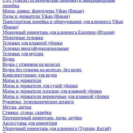
UST (ультра гигиеническая линейка) и микрофибровая
линейка
Мопы, рамки, флаундеры Vikan (Викан)
Пады и держатели Vikan (Викан)
Транспортная линейка и оборудование для клининга Vikan
(Викан)
Уборочный инвентарь для клининга Euromop (Италия)
Уборочные тележки
Тележки для влажной уборки
Тележки многофункциональные
Тележки для мусора
Ведра
Ведра с отжимом на колесах
Ведра без отжима на колесах, без колес
Комплектующие для ведер
Мопы и держатели
Мопы и держатели для сухой уборки
Мопы и держатели плоские для влажной уборки
Мопы и держатели веревочные для влажной уборки
Рукоятки, телескопические штанги
Метлы, щетки
Стяжки, сгоны, скребки
Протирочный инвентарь, пады, шубки
Аксессуары для инвентаря
Уборочный инвентарь для клининга (Турция, Китай)