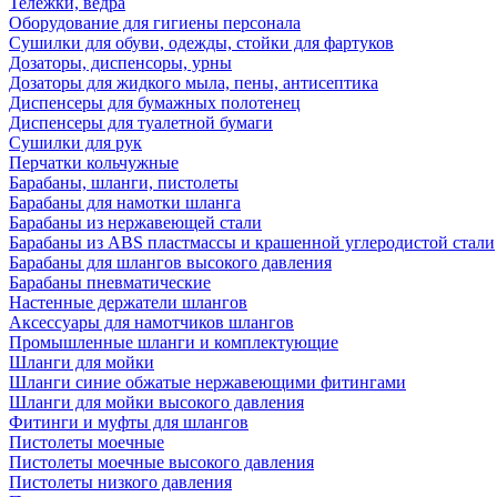
Тележки, ведра
Оборудование для гигиены персонала
Сушилки для обуви, одежды, стойки для фартуков
Дозаторы, диспенсоры, урны
Дозаторы для жидкого мыла, пены, антисептика
Диспенсеры для бумажных полотенец
Диспенсеры для туалетной бумаги
Сушилки для рук
Перчатки кольчужные
Барабаны, шланги, пистолеты
Барабаны для намотки шланга
Барабаны из нержавеющей стали
Барабаны из ABS пластмассы и крашенной углеродистой стали
Барабаны для шлангов высокого давления
Барабаны пневматические
Настенные держатели шлангов
Аксессуары для намотчиков шлангов
Промышленные шланги и комплектующие
Шланги для мойки
Шланги синие обжатые нержавеющими фитингами
Шланги для мойки высокого давления
Фитинги и муфты для шлангов
Пистолеты моечные
Пистолеты моечные высокого давления
Пистолеты низкого давления