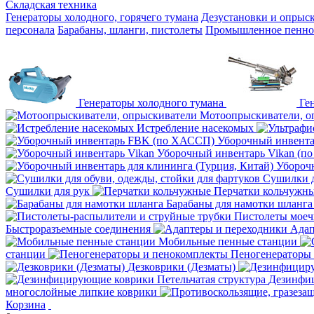
Складская техника
Генераторы холодного, горячего тумана
Дезустановки и опрыс
персонала
Барабаны, шланги, пистолеты
Промышленное пенное
Генераторы холодного тумана
Ге
Мотоопрыскиватели, о
Истребление насекомых
Уборочный инвент
Уборочный инвентарь Vikan (п
Уборочн
Сушилки д
Сушилки для рук
Перчатки кольчужн
Барабаны для намотки шланга
Пистолеты мое
Быстроразъемные соединения
Адап
Мобильные пенные станции
станции
Пеногенераторы
Дезковрики (Дезматы)
Дезинфиц
многослойные липкие коврики
Корзина