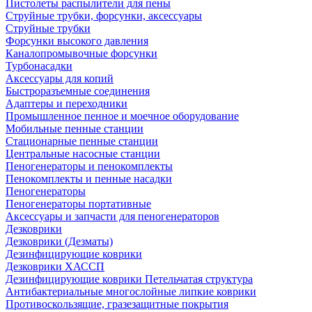
Пистолеты распылители для пены
Струйные трубки, форсунки, аксессуары
Струйные трубки
Форсунки высокого давления
Каналопромывочные форсунки
Турбонасадки
Аксессуары для копий
Быстроразъемные соединения
Адаптеры и переходники
Промышленное пенное и моечное оборудование
Мобильные пенные станции
Стационарные пенные станции
Центральные насосные станции
Пеногенераторы и пенокомплекты
Пенокомплекты и пенные насадки
Пеногенераторы
Пеногенераторы портативные
Аксессуары и запчасти для пеногенераторов
Дезковрики
Дезковрики (Дезматы)
Дезинфицирующие коврики
Дезковрики ХАССП
Дезинфицирующие коврики Петельчатая структура
Антибактериальные многослойные липкие коврики
Противоскользящие, гразезащитные покрытия