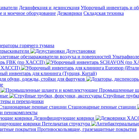
киватели
Дезинфекция и дезинсекция
Уборочный инвентарь и об
 и моечное оборудование
Дезковрики
Складская техника
нераторы горячего тумана
прыскиватели
Дезустановки
Ультрафиоле
арь FBK (по ХАССП)
о ХАССП)
ый инвентарь для клининга (Турция, Китай)
ля обуви, одежды, стойки для фартуков
ые
Промышленные шл
чные
Струйные трубки
теры и переходники
Стационарные пенные станции
 и пенокомплекты
Дезинфицирующие коврики
ирующие коврики Петельчатая структура
Противоскользящие, гразезащитные покрытия