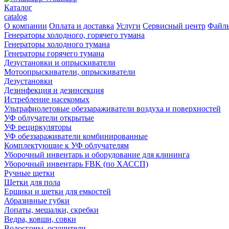
Каталог
catalog
О компании
Оплата и доставка
Услуги
Сервисный центр
Файл
Генераторы холодного, горячего тумана
Генераторы холодного тумана
Генераторы горячего тумана
Дезустановки и опрыскиватели
Мотоопрыскиватели, опрыскиватели
Дезустановки
Дезинфекция и дезинсекция
Истребление насекомых
Ультрафиолетовые обеззараживатели воздуха и поверхностей
УФ облучатели открытые
УФ рециркуляторы
УФ обеззараживатели комбинированные
Комплектующие к УФ облучателям
Уборочный инвентарь и оборудование для клининга
Уборочный инвентарь FBK (по ХАССП)
Ручные щетки
Щетки для пола
Ершики и щетки для емкостей
Абразивные губки
Лопаты, мешалки, скребки
Ведра, ковши, совки
Водосгоны, осушители