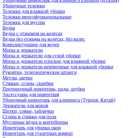
Уборочный инвентарь для клининга Euromop (Италия)
Уборочные тележки
Тележки для влажной уборки
Тележки многофункциональные
Тележки для мусора
Ведра
Ведра с отжимом на колесах
Ведра без отжима на колесах, без колес
Комплектующие для ведер
Мопы и держатели
Мопы и держатели для сухой уборки
Мопы и держатели плоские для влажной уборки
Мопы и держатели веревочные для влажной уборки
Рукоятки, телескопические штанги
Метлы, щетки
Стяжки, сгоны, скребки
Протирочный инвентарь, пады, шубки
Аксессуары для инвентаря
Уборочный инвентарь для клининга (Турция, Китай)
Держатели для мопов
Щетки, совки, таблички
Сгоны и стяжки для пола
Мусорные вёдра и контейнеры
Инвентарь для уборки окон
Инвентарь для туалетных комнат