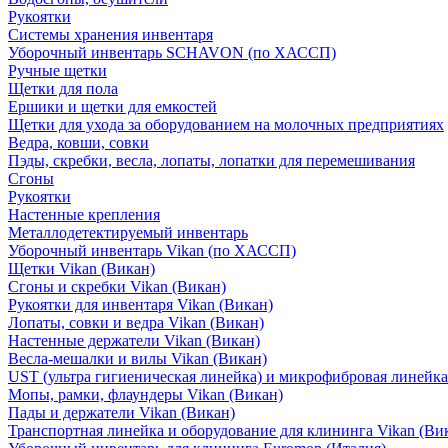
Рукоятки
Системы хранения инвентаря
Уборочный инвентарь SCHAVON (по ХАССП)
Ручные щетки
Щетки для пола
Ершики и щетки для емкостей
Щетки для ухода за оборудованием на молочных предприятиях
Ведра, ковши, совки
Пэды, скребки, весла, лопаты, лопатки для перемешивания
Сгоны
Рукоятки
Настенные крепления
Металлодетектируемый инвентарь
Уборочный инвентарь Vikan (по ХАССП)
Щетки Vikan (Викан)
Сгоны и скребки Vikan (Викан)
Рукоятки для инвентаря Vikan (Викан)
Лопаты, совки и ведра Vikan (Викан)
Настенные держатели Vikan (Викан)
Весла-мешалки и вилы Vikan (Викан)
UST (ультра гигиеническая линейка) и микрофибровая линейка
Мопы, рамки, флаундеры Vikan (Викан)
Пады и держатели Vikan (Викан)
Транспортная линейка и оборудование для клининга Vikan (Ви