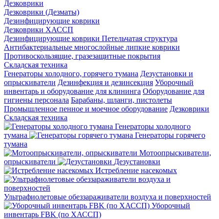
Дезковрики
Дезковрики (Дезматы)
Дезинфицирующие коврики
Дезковрики ХАССП
Дезинфицирующие коврики Петельчатая структура
Антибактериальные многослойные липкие коврики
Противоскользящие, гразезащитные покрытия
Складская техника
Генераторы холодного, горячего тумана
Дезустановки и
опрыскиватели
Дезинфекция и дезинсекция
Уборочный
инвентарь и оборудование для клининга
Оборудование для
гигиены персонала
Барабаны, шланги, пистолеты
Промышленное пенное и моечное оборудование
Дезковрики
Складская техника
Генераторы холодного
тумана
Генераторы горячего
тумана
Мотоопрыскиватели,
опрыскиватели
Дезустановки
Истребление насекомых
Ультрафиолетовые обеззараживатели воздуха и поверхностей
Уборочный
инвентарь FBK (по ХАССП)