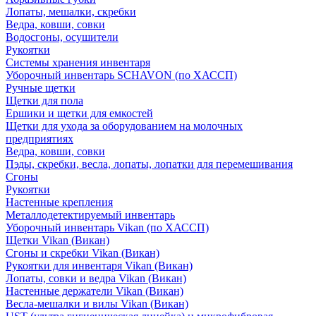
Лопаты, мешалки, скребки
Ведра, ковши, совки
Водосгоны, осушители
Рукоятки
Системы хранения инвентаря
Уборочный инвентарь SCHAVON (по ХАССП)
Ручные щетки
Щетки для пола
Ершики и щетки для емкостей
Щетки для ухода за оборудованием на молочных
предприятиях
Ведра, ковши, совки
Пэды, скребки, весла, лопаты, лопатки для перемешивания
Сгоны
Рукоятки
Настенные крепления
Металлодетектируемый инвентарь
Уборочный инвентарь Vikan (по ХАССП)
Щетки Vikan (Викан)
Сгоны и скребки Vikan (Викан)
Рукоятки для инвентаря Vikan (Викан)
Лопаты, совки и ведра Vikan (Викан)
Настенные держатели Vikan (Викан)
Весла-мешалки и вилы Vikan (Викан)