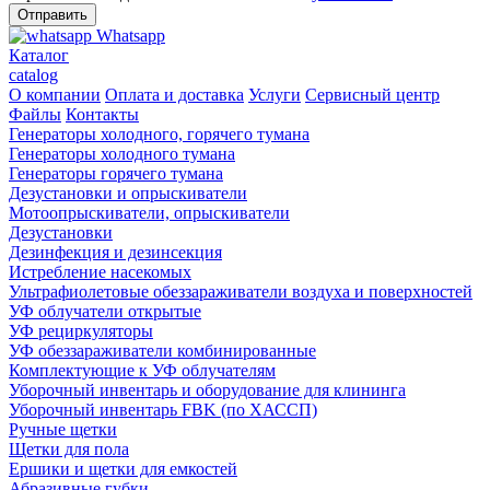
Whatsapp
Каталог
catalog
О компании
Оплата и доставка
Услуги
Сервисный центр
Файлы
Контакты
Генераторы холодного, горячего тумана
Генераторы холодного тумана
Генераторы горячего тумана
Дезустановки и опрыскиватели
Мотоопрыскиватели, опрыскиватели
Дезустановки
Дезинфекция и дезинсекция
Истребление насекомых
Ультрафиолетовые обеззараживатели воздуха и поверхностей
УФ облучатели открытые
УФ рециркуляторы
УФ обеззараживатели комбинированные
Комплектующие к УФ облучателям
Уборочный инвентарь и оборудование для клининга
Уборочный инвентарь FBK (по ХАССП)
Ручные щетки
Щетки для пола
Ершики и щетки для емкостей
Абразивные губки