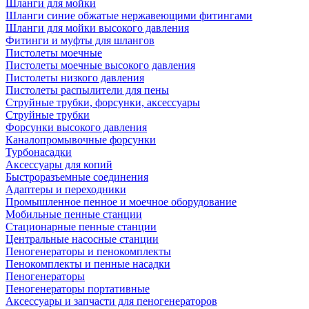
Шланги для мойки
Шланги синие обжатые нержавеющими фитингами
Шланги для мойки высокого давления
Фитинги и муфты для шлангов
Пистолеты моечные
Пистолеты моечные высокого давления
Пистолеты низкого давления
Пистолеты распылители для пены
Струйные трубки, форсунки, аксессуары
Струйные трубки
Форсунки высокого давления
Каналопромывочные форсунки
Турбонасадки
Аксессуары для копий
Быстроразъемные соединения
Адаптеры и переходники
Промышленное пенное и моечное оборудование
Мобильные пенные станции
Стационарные пенные станции
Центральные насосные станции
Пеногенераторы и пенокомплекты
Пенокомплекты и пенные насадки
Пеногенераторы
Пеногенераторы портативные
Аксессуары и запчасти для пеногенераторов