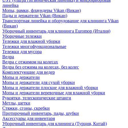
UST (ультра гигиеническая линейка) и микрофибровая
линейка
Мопы, рамки, флаундеры Vikan (Викан)
Пады и держатели Vikan (Викан)
Транспортная линейка и оборудование для клининга Vikan
(Викан)
Уборочный инвентарь для клининга Euromop (Италия)
Уборочные тележки
Тележки для влажной уборки
Тележки многофункциональные
Тележки для мусора
Ведра
Ведра с отжимом на колесах
Ведра без отжима на колесах, без колес
Комплектующие для ведер
Мопы и держатели
Мопы и держатели для сухой уборки
Мопы и держатели плоские для влажной уборки
Мопы и держатели веревочные для влажной уборки
Рукоятки, телескопические штанги
Метлы, щетки
Стяжки, сгоны, скребки
Протирочный инвентарь, пады, шубки
Аксессуары для инвентаря
Уборочный инвентарь для клининга (Турция, Китай)