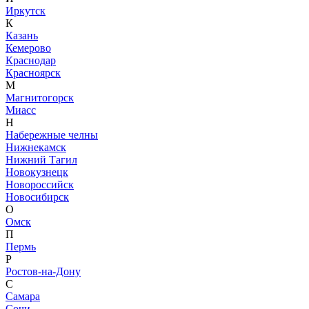
Иркутск
К
Казань
Кемерово
Краснодар
Красноярск
М
Магнитогорск
Миасс
Н
Набережные челны
Нижнекамск
Нижний Тагил
Новокузнецк
Новороссийск
Новосибирск
О
Омск
П
Пермь
Р
Ростов-на-Дону
С
Самара
Сочи