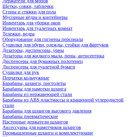
Держатели для мопов
Щетки, совки, таблички
Сгоны и стяжки для пола
Мусорные вёдра и контейнеры
Инвентарь для уборки окон
Инвентарь для туалетных комнат
Тележки, ведра
Оборудование для гигиены персонала
Сушилки для обуви, одежды, стойки для фартуков
Дозаторы, диспенсоры, урны
Дозаторы для жидкого мыла, пены, антисептика
Диспенсеры для бумажных полотенец
Диспенсеры для туалетной бумаги
Сушилки для рук
Перчатки кольчужные
Барабаны, шланги, пистолеты
Барабаны для намотки шланга
Барабаны из нержавеющей стали
Барабаны из ABS пластмассы и крашенной углеродистой
стали
Барабаны для шлангов высокого давления
Барабаны пневматические
Настенные держатели шлангов
Аксессуары для намотчиков шлангов
Промышленные шланги и комплектующие