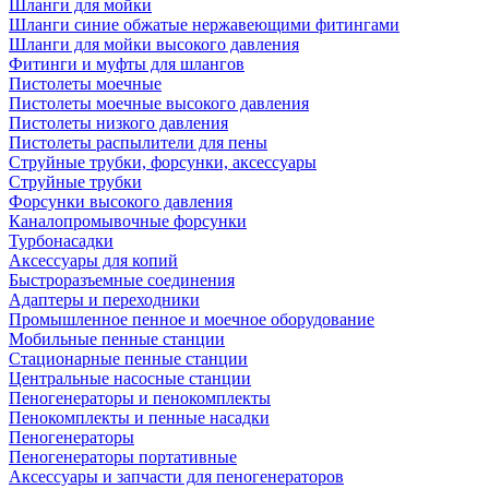
Шланги для мойки
Шланги синие обжатые нержавеющими фитингами
Шланги для мойки высокого давления
Фитинги и муфты для шлангов
Пистолеты моечные
Пистолеты моечные высокого давления
Пистолеты низкого давления
Пистолеты распылители для пены
Струйные трубки, форсунки, аксессуары
Струйные трубки
Форсунки высокого давления
Каналопромывочные форсунки
Турбонасадки
Аксессуары для копий
Быстроразъемные соединения
Адаптеры и переходники
Промышленное пенное и моечное оборудование
Мобильные пенные станции
Стационарные пенные станции
Центральные насосные станции
Пеногенераторы и пенокомплекты
Пенокомплекты и пенные насадки
Пеногенераторы
Пеногенераторы портативные
Аксессуары и запчасти для пеногенераторов