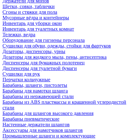
Держатели для мопов
Щетки, совки, таблички
Сгоны и стяжки для пола
Мусорные вёдра и контейнеры
Инвентарь для уборки окон
Инвентарь для туалетных комнат
Тележки, ведра
Оборудование для гигиены персонала
Сушилки для обуви, одежды, стойки для фартуков
Дозаторы, диспенсоры, урны
Дозаторы для жидкого мыла, пены, антисептика
Диспенсеры для бумажных полотенец
Диспенсеры для туалетной бумаги
Сушилки для рук
Перчатки кольчужные
Барабаны, шланги, пистолеты
Барабаны для намотки шланга
Барабаны из нержавеющей стали
Барабаны из ABS пластмассы и крашенной углеродистой
стали
Барабаны для шлангов высокого давления
Барабаны пневматические
Настенные держатели шлангов
Аксессуары для намотчиков шлангов
Промышленные шланги и комплектующие