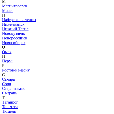
М
Магнитогорск
Миасс
Н
Набережные челны
Нижнекамск
Нижний Тагил
Новокузнецк
Новороссийск
Новосибирск
О
Омск
П
Пермь
Р
Ростов-на-Дону
С
Самара
Сочи
Стерлитамак
Сызрань
Т
Таганрог
Тольятти
Тюмень