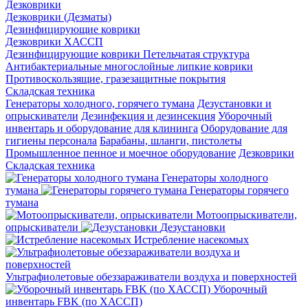
Дезковрики
Дезковрики (Дезматы)
Дезинфицирующие коврики
Дезковрики ХАССП
Дезинфицирующие коврики Петельчатая структура
Антибактериальные многослойные липкие коврики
Противоскользящие, гразезащитные покрытия
Складская техника
Генераторы холодного, горячего тумана
Дезустановки и
опрыскиватели
Дезинфекция и дезинсекция
Уборочный
инвентарь и оборудование для клининга
Оборудование для
гигиены персонала
Барабаны, шланги, пистолеты
Промышленное пенное и моечное оборудование
Дезковрики
Складская техника
Генераторы холодного
тумана
Генераторы горячего
тумана
Мотоопрыскиватели,
опрыскиватели
Дезустановки
Истребление насекомых
Ультрафиолетовые обеззараживатели воздуха и поверхностей
Уборочный
инвентарь FBK (по ХАССП)