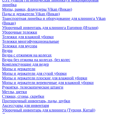
UST (ультра гигиеническая линейка) и микрофибровая
линейка
Мопы, рамки, флаундеры Vikan (Викан)
Пады и держатели Vikan (Викан)
Транспортная линейка и оборудование для клининга Vikan
(Викан)
Уборочный инвентарь для клининга Euromop (Италия)
Уборочные тележки
Тележки для влажной уборки
Тележки многофункциональные
Тележки для мусора
Ведра
Ведра с отжимом на колесах
Ведра без отжима на колесах, без колес
Комплектующие для ведер
Мопы и держатели
Мопы и держатели для сухой уборки
Мопы и держатели плоские для влажной уборки
Мопы и держатели веревочные для влажной уборки
Рукоятки, телескопические штанги
Метлы, щетки
Стяжки, сгоны, скребки
Протирочный инвентарь, пады, шубки
Аксессуары для инвентаря
Уборочный инвентарь для клининга (Турция, Китай)