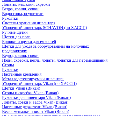
Лопаты, мешалки, скребки
Ведра, ковши, совки
Водосгоны, осушители
Рукоятки
Системы хранения инвентаря
Уборочный инвентарь SCHAVON (по ХАССП)
Ручные щетки
Щетки для пола
Ершики и щетки для емкостей
Щетки для ухода за оборудованием на молочных
предприятиях
Ведра, ковши, совки
Пэды, скребки, весла, лопаты, лопатки для перемешивания
Сгоны
Рукоятки
Настенные крепления
Металлодетектируемый инвентарь
Уборочный инвентарь Vikan (по ХАССП)
Щетки Vikan (Викан)
Сгоны и скребки Vikan (Викан)
Рукоятки для инвентаря Vikan (Викан)
Лопаты, совки и ведра Vikan (Викан)
Настенные держатели Vikan (Викан)
Весла-мешалки и вилы Vikan (Викан)