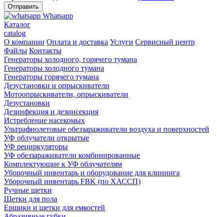
Whatsapp
Каталог
catalog
О компании
Оплата и доставка
Услуги
Сервисный центр
Файлы
Контакты
Генераторы холодного, горячего тумана
Генераторы холодного тумана
Генераторы горячего тумана
Дезустановки и опрыскиватели
Мотоопрыскиватели, опрыскиватели
Дезустановки
Дезинфекция и дезинсекция
Истребление насекомых
Ультрафиолетовые обеззараживатели воздуха и поверхностей
УФ облучатели открытые
УФ рециркуляторы
УФ обеззараживатели комбинированные
Комплектующие к УФ облучателям
Уборочный инвентарь и оборудование для клининга
Уборочный инвентарь FBK (по ХАССП)
Ручные щетки
Щетки для пола
Ершики и щетки для емкостей
Абразивные губки