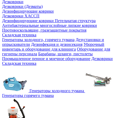
Дезковрики
Дезковрики (Дезматы)
Дезинфицирующие коврики
Дезковрики ХАССП
Дезинфицирующие коврики Петельчатая структура
Антибактериальные многослойные липкие коврики
Противоскользящие, гразезащитные покрытия
Складская техника
Генераторы холодного, горячего тумана
Дезустановки и
опрыскиватели
Дезинфекция и дезинсекция
Уборочный
инвентарь и оборудование для клининга
Оборудование для
гигиены персонала
Барабаны, шланги, пистолеты
Промышленное пенное и моечное оборудование
Дезковрики
Складская техника
Генераторы холодного тумана
Генераторы горячего тумана