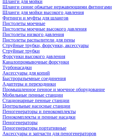
Шланги для мойки
Шланги синие обжатые нержавеющими фитингами
Шланги для мойки высокого давления
Фитинги и муфты для шлангов
Пистолеты моечные
Пистолеты моечные высокого давления
Пистолеты низкого давления
Пистолеты распылители для пены
Струйные трубки, форсунки, аксессуары
Струйные трубки
Форсунки высокого давления
Каналопромывочные форсунки
Турбонасадки
Аксессуары для копий
Быстроразъемные соединения
Адаптеры и переходники
Промышленное пенное и моечное оборудование
Мобильные пенные станции
Стационарные пенные станции
Центральные насосные станции
Пеногенераторы и пенокомплекты
Пенокомплекты и пенные насадки
Пеногенераторы
Пеногенераторы портативные
Аксессуары и запчасти для пеногенераторов