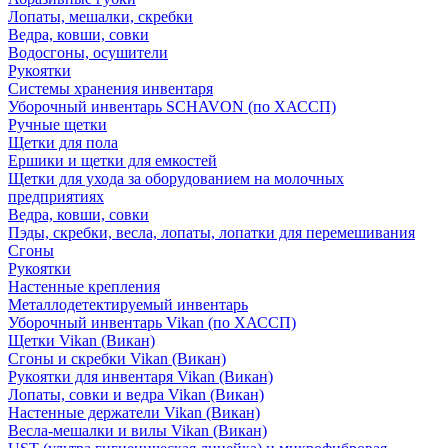
Лопаты, мешалки, скребки
Ведра, ковши, совки
Водосгоны, осушители
Рукоятки
Системы хранения инвентаря
Уборочный инвентарь SCHAVON (по ХАССП)
Ручные щетки
Щетки для пола
Ершики и щетки для емкостей
Щетки для ухода за оборудованием на молочных
предприятиях
Ведра, ковши, совки
Пэды, скребки, весла, лопаты, лопатки для перемешивания
Сгоны
Рукоятки
Настенные крепления
Металлодетектируемый инвентарь
Уборочный инвентарь Vikan (по ХАССП)
Щетки Vikan (Викан)
Сгоны и скребки Vikan (Викан)
Рукоятки для инвентаря Vikan (Викан)
Лопаты, совки и ведра Vikan (Викан)
Настенные держатели Vikan (Викан)
Весла-мешалки и вилы Vikan (Викан)