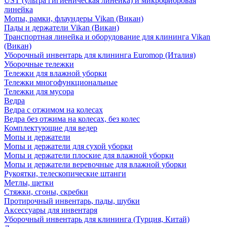
UST (ультра гигиеническая линейка) и микрофибровая
линейка
Мопы, рамки, флаундеры Vikan (Викан)
Пады и держатели Vikan (Викан)
Транспортная линейка и оборудование для клининга Vikan
(Викан)
Уборочный инвентарь для клининга Euromop (Италия)
Уборочные тележки
Тележки для влажной уборки
Тележки многофункциональные
Тележки для мусора
Ведра
Ведра с отжимом на колесах
Ведра без отжима на колесах, без колес
Комплектующие для ведер
Мопы и держатели
Мопы и держатели для сухой уборки
Мопы и держатели плоские для влажной уборки
Мопы и держатели веревочные для влажной уборки
Рукоятки, телескопические штанги
Метлы, щетки
Стяжки, сгоны, скребки
Протирочный инвентарь, пады, шубки
Аксессуары для инвентаря
Уборочный инвентарь для клининга (Турция, Китай)