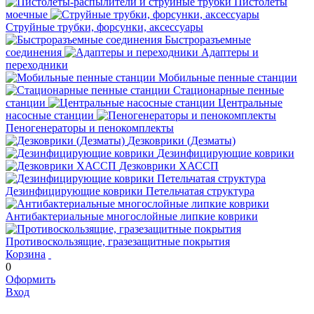
Пистолеты
моечные
Струйные трубки, форсунки, аксессуары
Быстроразъемные
соединения
Адаптеры и
переходники
Мобильные пенные станции
Стационарные пенные
станции
Центральные
насосные станции
Пеногенераторы и пенокомплекты
Дезковрики (Дезматы)
Дезинфицирующие коврики
Дезковрики ХАССП
Дезинфицирующие коврики Петельчатая структура
Антибактериальные многослойные липкие коврики
Противоскользящие, гразезащитные покрытия
Корзина
0
Оформить
Вход