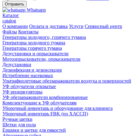
Whatsapp
Каталог
catalog
О компании
Оплата и доставка
Услуги
Сервисный центр
Файлы
Контакты
Генераторы холодного, горячего тумана
Генераторы холодного тумана
Генераторы горячего тумана
Дезустановки и опрыскиватели
Мотоопрыскиватели, опрыскиватели
Дезустановки
Дезинфекция и дезинсекция
Истребление насекомых
Ультрафиолетовые обеззараживатели воздуха и поверхностей
УФ облучатели открытые
УФ рециркуляторы
УФ обеззараживатели комбинированные
Комплектующие к УФ облучателям
Уборочный инвентарь и оборудование для клининга
Уборочный инвентарь FBK (по ХАССП)
Ручные щетки
Щетки для пола
Ершики и щетки для емкостей
Абразивные губки