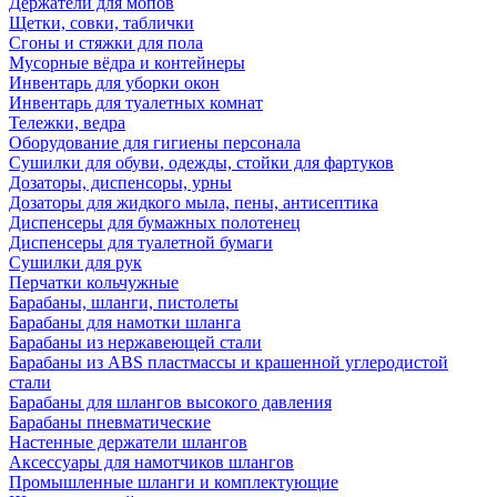
Держатели для мопов
Щетки, совки, таблички
Сгоны и стяжки для пола
Мусорные вёдра и контейнеры
Инвентарь для уборки окон
Инвентарь для туалетных комнат
Тележки, ведра
Оборудование для гигиены персонала
Сушилки для обуви, одежды, стойки для фартуков
Дозаторы, диспенсоры, урны
Дозаторы для жидкого мыла, пены, антисептика
Диспенсеры для бумажных полотенец
Диспенсеры для туалетной бумаги
Сушилки для рук
Перчатки кольчужные
Барабаны, шланги, пистолеты
Барабаны для намотки шланга
Барабаны из нержавеющей стали
Барабаны из ABS пластмассы и крашенной углеродистой
стали
Барабаны для шлангов высокого давления
Барабаны пневматические
Настенные держатели шлангов
Аксессуары для намотчиков шлангов
Промышленные шланги и комплектующие