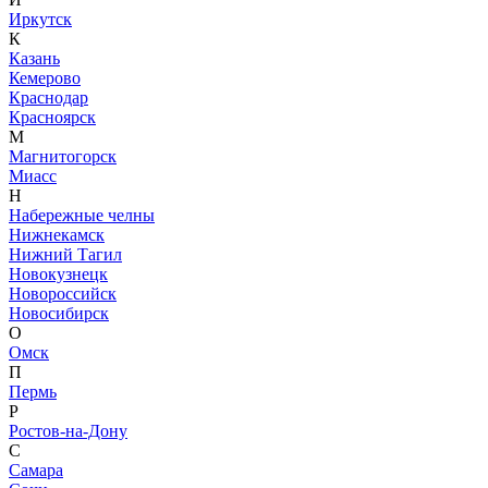
Иркутск
К
Казань
Кемерово
Краснодар
Красноярск
М
Магнитогорск
Миасс
Н
Набережные челны
Нижнекамск
Нижний Тагил
Новокузнецк
Новороссийск
Новосибирск
О
Омск
П
Пермь
Р
Ростов-на-Дону
С
Самара