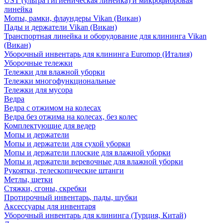
UST (ультра гигиеническая линейка) и микрофибровая
линейка
Мопы, рамки, флаундеры Vikan (Викан)
Пады и держатели Vikan (Викан)
Транспортная линейка и оборудование для клининга Vikan
(Викан)
Уборочный инвентарь для клининга Euromop (Италия)
Уборочные тележки
Тележки для влажной уборки
Тележки многофункциональные
Тележки для мусора
Ведра
Ведра с отжимом на колесах
Ведра без отжима на колесах, без колес
Комплектующие для ведер
Мопы и держатели
Мопы и держатели для сухой уборки
Мопы и держатели плоские для влажной уборки
Мопы и держатели веревочные для влажной уборки
Рукоятки, телескопические штанги
Метлы, щетки
Стяжки, сгоны, скребки
Протирочный инвентарь, пады, шубки
Аксессуары для инвентаря
Уборочный инвентарь для клининга (Турция, Китай)