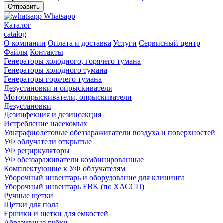
Whatsapp
Каталог
catalog
О компании
Оплата и доставка
Услуги
Сервисный центр
Файлы
Контакты
Генераторы холодного, горячего тумана
Генераторы холодного тумана
Генераторы горячего тумана
Дезустановки и опрыскиватели
Мотоопрыскиватели, опрыскиватели
Дезустановки
Дезинфекция и дезинсекция
Истребление насекомых
Ультрафиолетовые обеззараживатели воздуха и поверхностей
УФ облучатели открытые
УФ рециркуляторы
УФ обеззараживатели комбинированные
Комплектующие к УФ облучателям
Уборочный инвентарь и оборудование для клининга
Уборочный инвентарь FBK (по ХАССП)
Ручные щетки
Щетки для пола
Ершики и щетки для емкостей
Абразивные губки