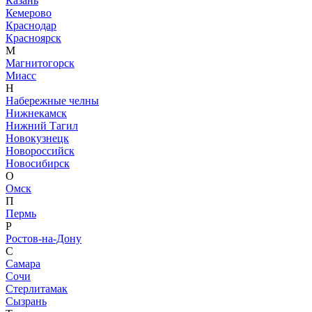
Казань
Кемерово
Краснодар
Красноярск
М
Магнитогорск
Миасс
Н
Набережные челны
Нижнекамск
Нижний Тагил
Новокузнецк
Новороссийск
Новосибирск
О
Омск
П
Пермь
Р
Ростов-на-Дону
С
Самара
Сочи
Стерлитамак
Сызрань