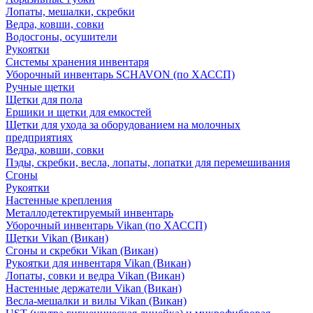
Лопаты, мешалки, скребки
Ведра, ковши, совки
Водосгоны, осушители
Рукоятки
Системы хранения инвентаря
Уборочный инвентарь SCHAVON (по ХАССП)
Ручные щетки
Щетки для пола
Ершики и щетки для емкостей
Щетки для ухода за оборудованием на молочных
предприятиях
Ведра, ковши, совки
Пэды, скребки, весла, лопаты, лопатки для перемешивания
Сгоны
Рукоятки
Настенные крепления
Металлодетектируемый инвентарь
Уборочный инвентарь Vikan (по ХАССП)
Щетки Vikan (Викан)
Сгоны и скребки Vikan (Викан)
Рукоятки для инвентаря Vikan (Викан)
Лопаты, совки и ведра Vikan (Викан)
Настенные держатели Vikan (Викан)
Весла-мешалки и вилы Vikan (Викан)