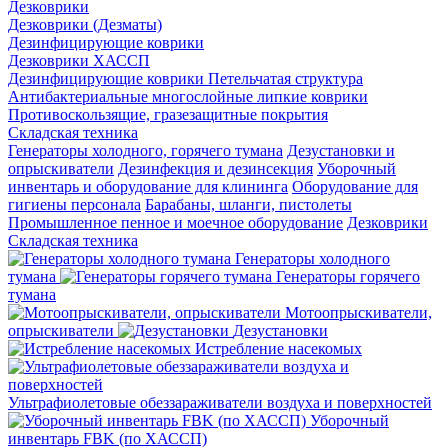
Дезковрики
Дезковрики (Дезматы)
Дезинфицирующие коврики
Дезковрики ХАССП
Дезинфицирующие коврики Петельчатая структура
Антибактериальные многослойные липкие коврики
Противоскользящие, гразезащитные покрытия
Складская техника
Генераторы холодного, горячего тумана
Дезустановки и
опрыскиватели
Дезинфекция и дезинсекция
Уборочный
инвентарь и оборудование для клининга
Оборудование для
гигиены персонала
Барабаны, шланги, пистолеты
Промышленное пенное и моечное оборудование
Дезковрики
Складская техника
Генераторы холодного
тумана
Генераторы горячего
тумана
Мотоопрыскиватели,
опрыскиватели
Дезустановки
Истребление насекомых
Ультрафиолетовые обеззараживатели воздуха и поверхностей
Уборочный
инвентарь FBK (по ХАССП)