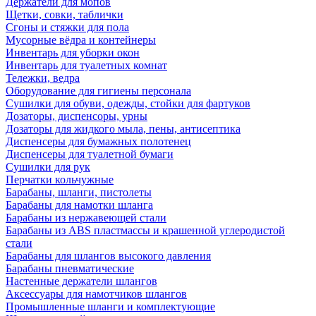
Держатели для мопов
Щетки, совки, таблички
Сгоны и стяжки для пола
Мусорные вёдра и контейнеры
Инвентарь для уборки окон
Инвентарь для туалетных комнат
Тележки, ведра
Оборудование для гигиены персонала
Сушилки для обуви, одежды, стойки для фартуков
Дозаторы, диспенсоры, урны
Дозаторы для жидкого мыла, пены, антисептика
Диспенсеры для бумажных полотенец
Диспенсеры для туалетной бумаги
Сушилки для рук
Перчатки кольчужные
Барабаны, шланги, пистолеты
Барабаны для намотки шланга
Барабаны из нержавеющей стали
Барабаны из ABS пластмассы и крашенной углеродистой
стали
Барабаны для шлангов высокого давления
Барабаны пневматические
Настенные держатели шлангов
Аксессуары для намотчиков шлангов
Промышленные шланги и комплектующие