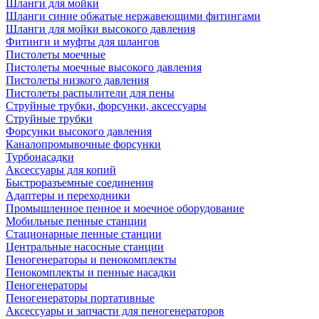
Шланги для мойки
Шланги синие обжатые нержавеющими фитингами
Шланги для мойки высокого давления
Фитинги и муфты для шлангов
Пистолеты моечные
Пистолеты моечные высокого давления
Пистолеты низкого давления
Пистолеты распылители для пены
Струйные трубки, форсунки, аксессуары
Струйные трубки
Форсунки высокого давления
Каналопромывочные форсунки
Турбонасадки
Аксессуары для копий
Быстроразъемные соединения
Адаптеры и переходники
Промышленное пенное и моечное оборудование
Мобильные пенные станции
Стационарные пенные станции
Центральные насосные станции
Пеногенераторы и пенокомплекты
Пенокомплекты и пенные насадки
Пеногенераторы
Пеногенераторы портативные
Аксессуары и запчасти для пеногенераторов